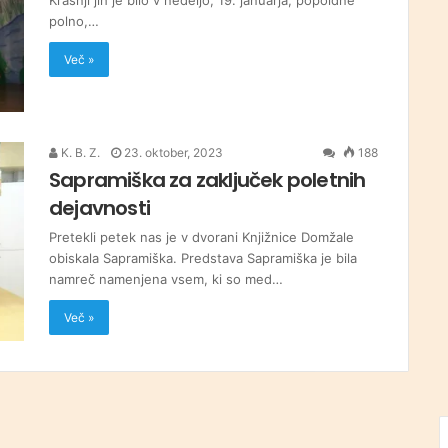
Krašnji jih je bilo v nedeljo, 19. januarja, popoldne
polno,…
Več »
K. B. Z.
23. oktober, 2023
188
Sapramiška za zaključek poletnih
dejavnosti
Pretekli petek nas je v dvorani Knjižnice Domžale
obiskala Sapramiška. Predstava Sapramiška je bila
namreč namenjena vsem, ki so med…
Več »