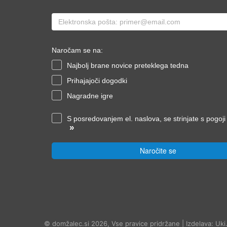
Naročam se na:
Najbolj brane novice preteklega tedna
Prihajajoči dogodki
Nagradne igre
S posredovanjem el. naslova, se strinjate s pogoj
»
Naročite se
© domžalec.si 2026, Vse pravice pridržane | Izdelava: Uki.