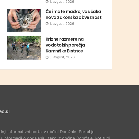
1. avgust, 2026
Če imate mačko, vas čaka
nova zakonska obveznost
1. avgust, 2026
Krizne razmere na
vodotokih porečja
Kamniške Bistrice
5. avgust, 2026
c.si
dnji informativni portal v občini Domžale. Portal je
 informacij o dogajanju, tako iz občine Domžale, kot tudi