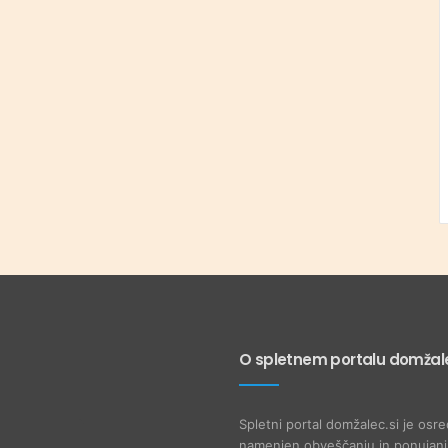
O spletnem portalu domžale
Spletni portal domžalec.si je osre
namenjen obveščanju in ponujanju