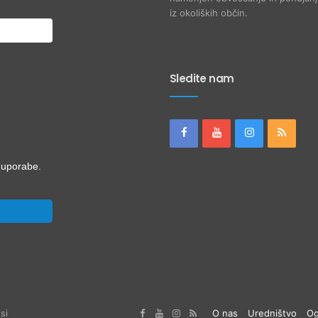
iz okoliških občin.
Sledite nam
i uporabe.
si
O nas
Uredništvo
Og