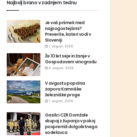
Najbolj brano v zadnjem tednu
Je vaš priimek med
najpogostejšimi?
Preverite, kateri vodi v
Sloveniji
1. avgust, 2026
Že 10 let seje in žanje v
Gospodovem vinogradu
4. avgust, 2026
V avgustu popolna
zapora Kamniške
železniške proge
1. avgust, 2026
Gasilci CZR Domžale
skupaj z županjo v pokoj
pospremili dolgoletnega
sodelavca