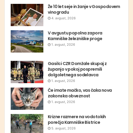
Že 10 let seje in žanje v Gospodovem
vinogradu
4. avgust, 2026
V avgustu popolna zapora
Kamniške železniške proge
1. avgust, 2026
Gasilci CZR Domžale skupaj z
županjo v pokoj pospremili
dolgoletnega sodelavca
1. avgust, 2026
Če imate mačko, vas čaka nova
zakonska obveznost
1. avgust, 2026
Krizne razmere na vodotokih
porečja Kamniške Bistrice
5. avgust, 2026