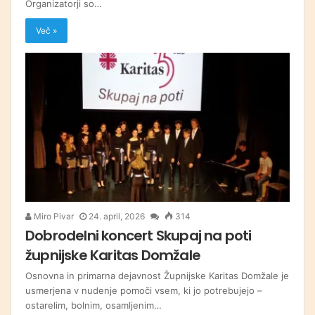
Organizatorji so…
Več »
Miro Pivar
24. april, 2026
314
Dobrodelni koncert Skupaj na poti
župnijske Karitas Domžale
Osnovna in primarna dejavnost Župnijske Karitas Domžale je
usmerjena v nudenje pomoči vsem, ki jo potrebujejo –
ostarelim, bolnim, osamljenim…