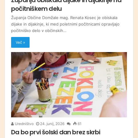
počitniškem delu
Županja Občine Domžale mag. Renata Kosec je obiskala
dijake in dijakinje, ki med poletnimi počitnicami opravljajo
počitniško delo v občinskih…
Več »
Uredništvo
24. junij, 2026
61
Da bo prvi šolski dan brez skrbi