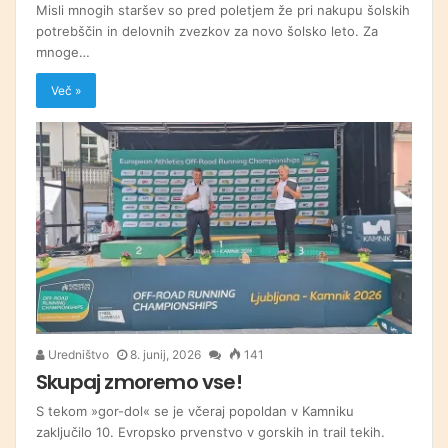
Misli mnogih staršev so pred poletjem že pri nakupu šolskih
potrebščin in delovnih zvezkov za novo šolsko leto. Za
mnoge…
Več »
Uredništvo
8. junij, 2026
141
Skupaj zmoremo vse!
S tekom »gor-dol« se je včeraj popoldan v Kamniku
zaključilo 10. Evropsko prvenstvo v gorskih in trail tekih.