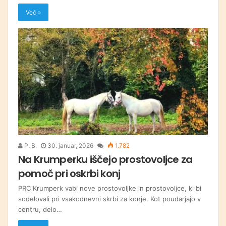
Več »
P. B.
30. januar, 2026
1.782
Na Krumperku iščejo prostovoljce za
pomoč pri oskrbi konj
PRC Krumperk vabi nove prostovoljke in prostovoljce, ki bi
sodelovali pri vsakodnevni skrbi za konje. Kot poudarjajo v
centru, delo…