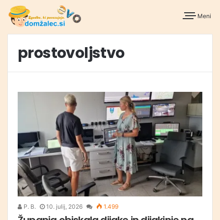
Meni
prostovoljstvo
P. B.
10. julij, 2026
1.499
Županja obiskala dijake in dijakinje na