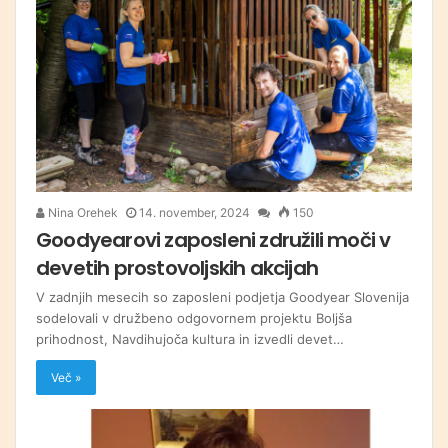
Nina Orehek
14. november, 2024
150
Goodyearovi zaposleni združili moči v
devetih prostovoljskih akcijah
V zadnjih mesecih so zaposleni podjetja Goodyear Slovenija
sodelovali v družbeno odgovornem projektu Boljša
prihodnost, Navdihujoča kultura in izvedli devet…
Več »