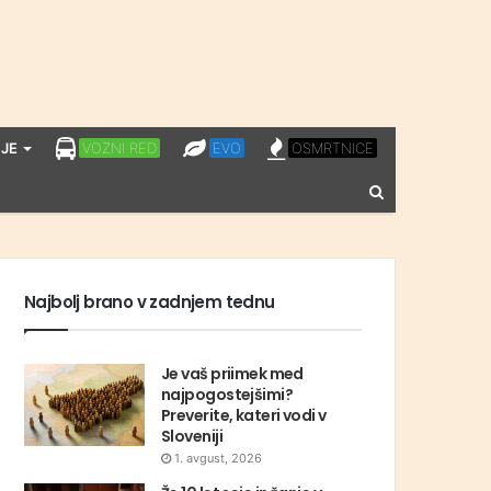
LPP
EVO
OSMRTNICE
JE
VOZNI RED
EVO
OSMRTNICE
VOZNI
Vnesite
RED
iskalni
niz
Najbolj brano v zadnjem tednu
Je vaš priimek med
najpogostejšimi?
Preverite, kateri vodi v
Sloveniji
1. avgust, 2026