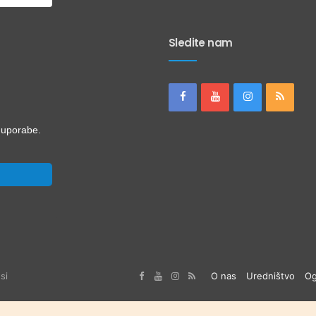
Sledite nam
i uporabe.
si
O nas
Uredništvo
Og