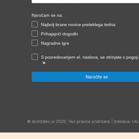
Naročam se na:
Najbolj brane novice preteklega tedna
Prihajajoči dogodki
Nagradne igre
S posredovanjem el. naslova, se strinjate s pogoj
»
Naročite se
© domžalec.si 2026, Vse pravice pridržane | Izdelava: Uki.