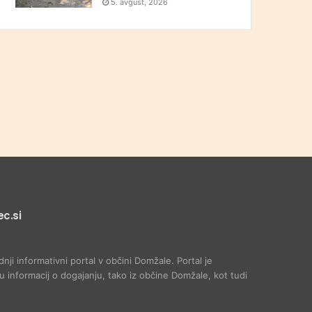
5. avgust, 2026
c.si
dnji informativni portal v občini Domžale. Portal je
 informacij o dogajanju, tako iz občine Domžale, kot tudi