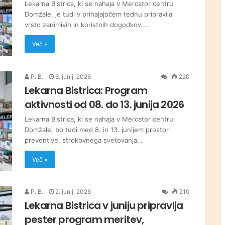
Lekarna Bistrica, ki se nahaja v Mercator centru
Domžale, je tudi v prihajajočem tednu pripravila
vrsto zanimivih in koristnih dogodkov,…
Več »
P. B.
6. junij, 2026
220
Lekarna Bistrica: Program
aktivnosti od 08. do 13. junija 2026
Lekarna Bistrica, ki se nahaja v Mercator centru
Domžale, bo tudi med 8. in 13. junijem prostor
preventive, strokovnega svetovanja…
Več »
P. B.
2. junij, 2026
210
Lekarna Bistrica v juniju pripravlja
pester program meritev,