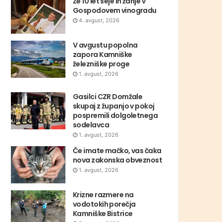
Že 10 let seje in žanje v
Gospodovem vinogradu
4. avgust, 2026
V avgustu popolna
zapora Kamniške
železniške proge
1. avgust, 2026
Gasilci CZR Domžale
skupaj z županjo v pokoj
pospremili dolgoletnega
sodelavca
1. avgust, 2026
Če imate mačko, vas čaka
nova zakonska obveznost
1. avgust, 2026
Krizne razmere na
vodotokih porečja
Kamniške Bistrice