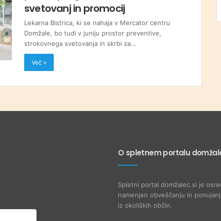
svetovanj in promocij
Lekarna Bistrica, ki se nahaja v Mercator centru
Domžale, bo tudi v juniju prostor preventive,
strokovnega svetovanja in skrbi za…
Več »
O spletnem portalu domžale
Spletni portal domžalec.si je osre
namenjen obveščanju in ponujanju
iz okoliških občin.