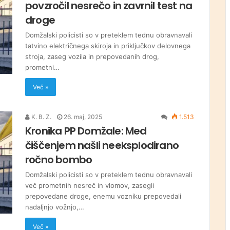
povzročil nesrečo in zavrnil test na
droge
Domžalski policisti so v preteklem tednu obravnavali
tatvino električnega skiroja in priključkov delovnega
stroja, zaseg vozila in prepovedanih drog,
prometni…
Več »
K. B. Z.
26. maj, 2025
1.513
Kronika PP Domžale: Med
čiščenjem našli neeksplodirano
ročno bombo
Domžalski policisti so v preteklem tednu obravnavali
več prometnih nesreč in vlomov, zasegli
prepovedane droge, enemu vozniku prepovedali
nadaljnjo vožnjo,…
Več »