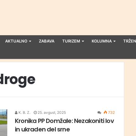
AKTUALNO
ZABAVA
TURIZEM
KOLUMNA
TRŽEN
droge
K. B. Z.
25. avgust, 2025
732
Kronika PP Domžale: Nezakoniti lov
in ukraden del srne