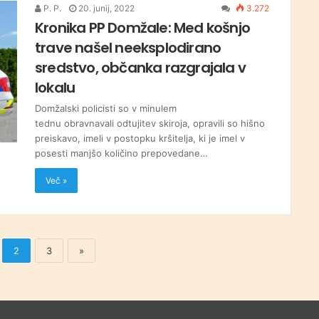
P. P.
20. junij, 2022
3.272
Kronika PP Domžale: Med košnjo
trave našel neeksplodirano
sredstvo, občanka razgrajala v
lokalu
Domžalski policisti so v minulem
tednu obravnavali odtujitev skiroja, opravili so hišno
preiskavo, imeli v postopku kršitelja, ki je imel v
posesti manjšo količino prepovedane…
Več »
2
3
»