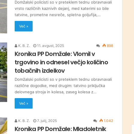
Domžalski policisti so v preteklem tednu obravnavali
vrsto različnih kaznivih dejanj, med katerimi so bile
tatvine, prometne nesreče, spletna goljufija,…
Več »
K. B. Z.
11. avgust, 2025
898
Kronika PP Domžale: Vlomil v
trgovino in odnesel večjo količino
tobačnih izdelkov
Domžalski policisti so v preteklem tednu obravnavali
različne dogodke, med drugim: tatvino priključka
delovnega stroja in kolesa, zaseg kolesa z…
Več »
K. B. Z.
7. julij, 2025
1.042
Kronika PP Domžale: Mladoletnik