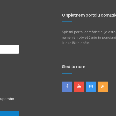
O spletnem portalu domžale
Spletni portal domžalec.si je osre
namenjen obveščanju in ponujanju
iz okoliških občin.
Sledite nam
i uporabe.