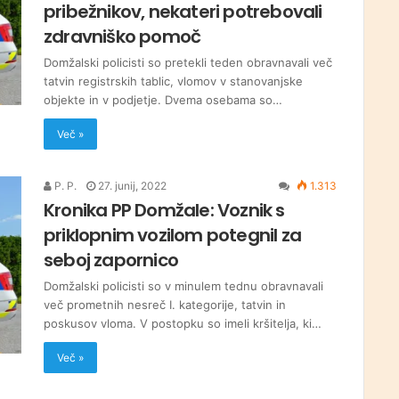
pribežnikov, nekateri potrebovali
zdravniško pomoč
Domžalski policisti so pretekli teden obravnavali več
tatvin registrskih tablic, vlomov v stanovanjske
objekte in v podjetje. Dvema osebama so…
Več »
P. P.
27. junij, 2022
1.313
Kronika PP Domžale: Voznik s
priklopnim vozilom potegnil za
seboj zapornico
Domžalski policisti so v minulem tednu obravnavali
več prometnih nesreč I. kategorije, tatvin in
poskusov vloma. V postopku so imeli kršitelja, ki…
Več »