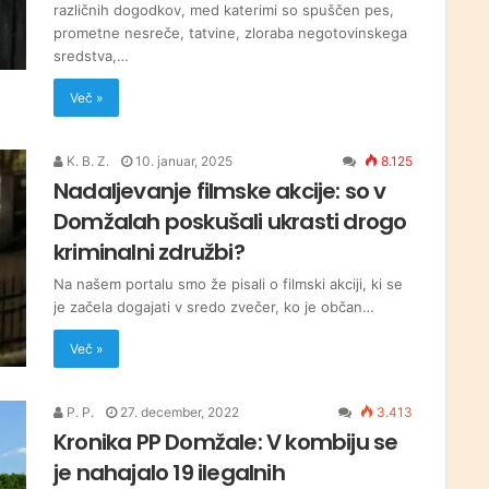
različnih dogodkov, med katerimi so spuščen pes,
prometne nesreče, tatvine, zloraba negotovinskega
sredstva,…
Več »
K. B. Z.
10. januar, 2025
8.125
Nadaljevanje filmske akcije: so v
Domžalah poskušali ukrasti drogo
kriminalni združbi?
Na našem portalu smo že pisali o filmski akciji, ki se
je začela dogajati v sredo zvečer, ko je občan…
Več »
P. P.
27. december, 2022
3.413
Kronika PP Domžale: V kombiju se
je nahajalo 19 ilegalnih