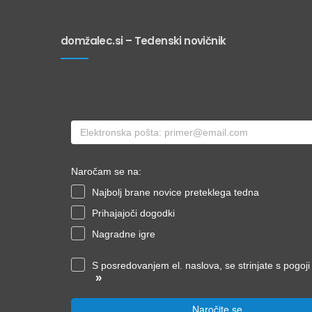
domžalec.si – Tedenski novičnik
Naročam se na:
Najbolj brane novice preteklega tedna
Prihajajoči dogodki
Nagradne igre
S posredovanjem el. naslova, se strinjate s pogoj
»
Naročite se