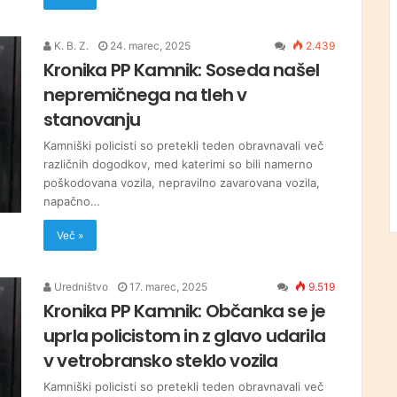
K. B. Z.
24. marec, 2025
2.439
Kronika PP Kamnik: Soseda našel
nepremičnega na tleh v
stanovanju
Kamniški policisti so pretekli teden obravnavali več
različnih dogodkov, med katerimi so bili namerno
poškodovana vozila, nepravilno zavarovana vozila,
napačno…
Več »
Uredništvo
17. marec, 2025
9.519
Kronika PP Kamnik: Občanka se je
uprla policistom in z glavo udarila
v vetrobransko steklo vozila
Kamniški policisti so pretekli teden obravnavali več