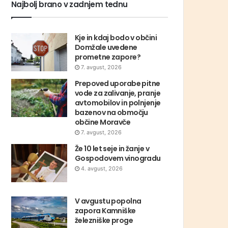
Najbolj brano v zadnjem tednu
Kje in kdaj bodo v občini
Domžale uvedene
prometne zapore?
7. avgust, 2026
Prepoved uporabe pitne
vode za zalivanje, pranje
avtomobilov in polnjenje
bazenov na območju
občine Moravče
7. avgust, 2026
Že 10 let seje in žanje v
Gospodovem vinogradu
4. avgust, 2026
V avgustu popolna
zapora Kamniške
železniške proge