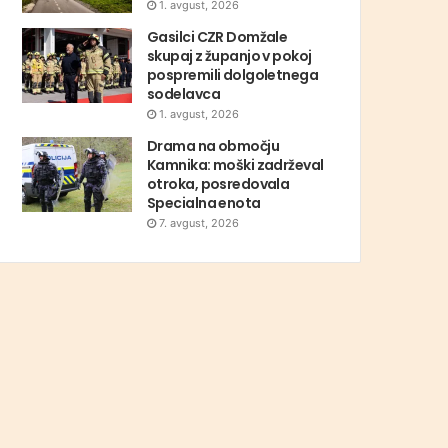
1. avgust, 2026
Gasilci CZR Domžale
skupaj z županjo v pokoj
pospremili dolgoletnega
sodelavca
1. avgust, 2026
Drama na območju
Kamnika: moški zadrževal
otroka, posredovala
Specialna enota
7. avgust, 2026