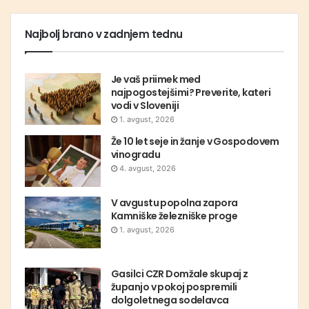
Najbolj brano v zadnjem tednu
Je vaš priimek med
najpogostejšimi? Preverite, kateri
vodi v Sloveniji
1. avgust, 2026
Že 10 let seje in žanje v Gospodovem
vinogradu
4. avgust, 2026
V avgustu popolna zapora
Kamniške železniške proge
1. avgust, 2026
Gasilci CZR Domžale skupaj z
županjo v pokoj pospremili
dolgoletnega sodelavca