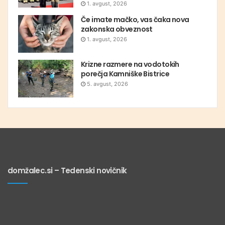
1. avgust, 2026
Če imate mačko, vas čaka nova
zakonska obveznost
1. avgust, 2026
Krizne razmere na vodotokih
porečja Kamniške Bistrice
5. avgust, 2026
domžalec.si – Tedenski novičnik