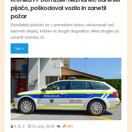
pijačo, poškodoval vozilo in zanetil
požar
Domžalski policisti so v preteklem tednu obravnavali več
kaznivih dejanj, kršitev in drugih dogodkov. Med drugim so
ustavili voznika, ki…
Več »
K. B. Z.
15. junij, 2026
981