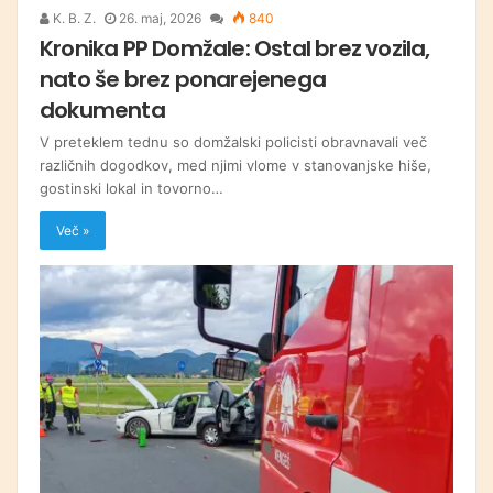
K. B. Z.
26. maj, 2026
840
Kronika PP Domžale: Ostal brez vozila,
nato še brez ponarejenega
dokumenta
V preteklem tednu so domžalski policisti obravnavali več
različnih dogodkov, med njimi vlome v stanovanjske hiše,
gostinski lokal in tovorno…
Več »