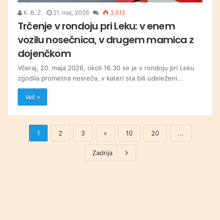
K. B. Z.
21. maj, 2026
3.615
Trčenje v rondoju pri Leku: v enem
vozilu nosečnica, v drugem mamica z
dojenčkom
Včeraj, 20. maja 2026, okoli 16.30 se je v rondoju pri Leku
zgodila prometna nesreča, v kateri sta bili udeleženi…
Več »
1
2
3
»
10
20
...
Zadnja