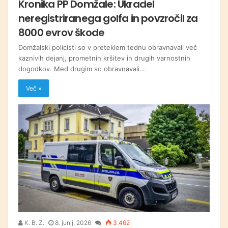
Kronika PP Domžale: Ukradel
neregistriranega golfa in povzročil za
8000 evrov škode
Domžalski policisti so v preteklem tednu obravnavali več
kaznivih dejanj, prometnih kršitev in drugih varnostnih
dogodkov. Med drugim so obravnavali…
Več »
K. B. Z.
8. junij, 2026
3.462