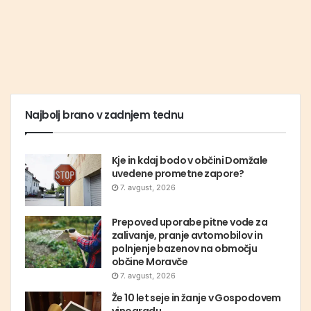
Najbolj brano v zadnjem tednu
Kje in kdaj bodo v občini Domžale
uvedene prometne zapore?
7. avgust, 2026
Prepoved uporabe pitne vode za
zalivanje, pranje avtomobilov in
polnjenje bazenov na območju
občine Moravče
7. avgust, 2026
Že 10 let seje in žanje v Gospodovem