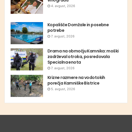
vinogradu
4. avgust, 2026
Kopališče Domžale in posebne
potrebe
7. avgust, 2026
Drama na območju Kamnika: moški
zadrževal otroka, posredovala
Specialna enota
7. avgust, 2026
Krizne razmere na vodotokih
porečja Kamniške Bistrice
5. avgust, 2026