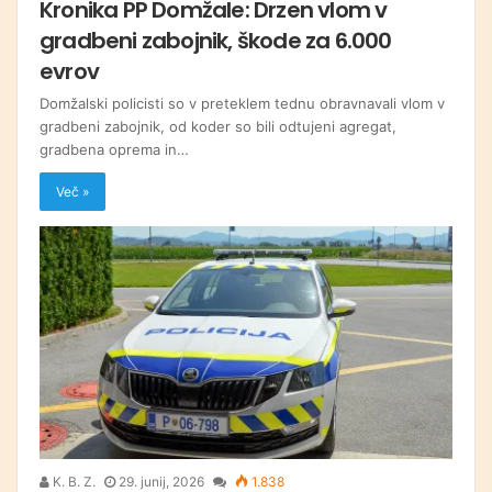
Kronika PP Domžale: Drzen vlom v
gradbeni zabojnik, škode za 6.000
evrov
Domžalski policisti so v preteklem tednu obravnavali vlom v
gradbeni zabojnik, od koder so bili odtujeni agregat,
gradbena oprema in…
Več »
K. B. Z.
29. junij, 2026
1.838