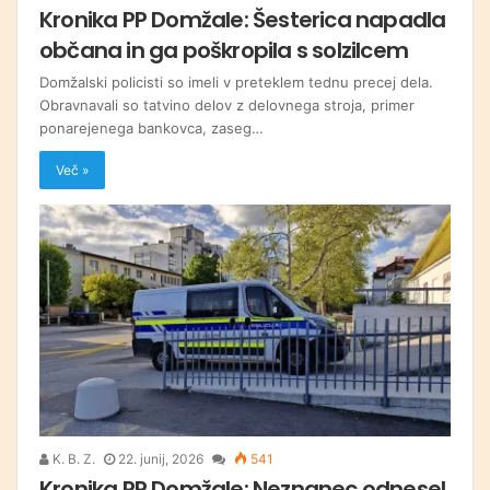
Kronika PP Domžale: Šesterica napadla
občana in ga poškropila s solzilcem
Domžalski policisti so imeli v preteklem tednu precej dela.
Obravnavali so tatvino delov z delovnega stroja, primer
ponarejenega bankovca, zaseg…
Več »
K. B. Z.
22. junij, 2026
541
Kronika PP Domžale: Neznanec odnesel