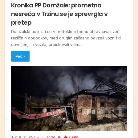
Kronika PP Domžale: prometna
nesreča v Trzinu se je sprevrgla v
pretep
Domžalski policisti so v preteklem tednu obravnavali več
različnih dogodkov, med drugim začasno odvzeli vozniški
dovoljenji in vozilo, preiskovali vlom…
Več »
K. B. Z.
2. junij, 2026
5.390