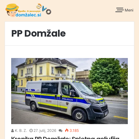
Meni
PP Domžale
K. B. Z.
27. julij, 2026
3.185
Kronika PP Domžale: Spletna goljufija