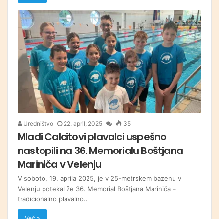
Uredništvo
22. april, 2025
35
Mladi Calcitovi plavalci uspešno
nastopili na 36. Memorialu Boštjana
Mariniča v Velenju
V soboto, 19. aprila 2025, je v 25-metrskem bazenu v
Velenju potekal že 36. Memorial Boštjana Mariniča –
tradicionalno plavalno…
Več »