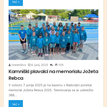
Več »
Uredništvo
9. junij, 2025
109
Kamniški plavalci na memorialu Jožeta
Rebca
V soboto 7. junija 2025 je na bazenu v Radovljici potekal
memorial Jožeta Rebca 2025. Tekmovanja se je udeležilo
388…
Več »