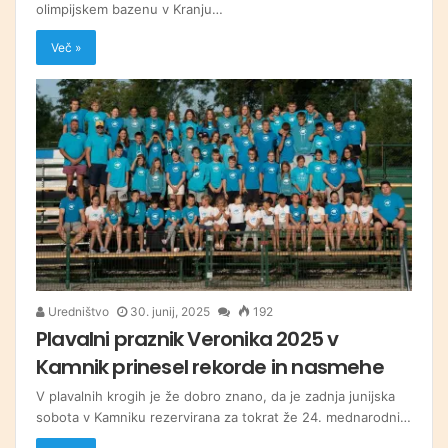
olimpijskem bazenu v Kranju…
Več »
Uredništvo
30. junij, 2025
192
Plavalni praznik Veronika 2025 v
Kamnik prinesel rekorde in nasmehe
V plavalnih krogih je že dobro znano, da je zadnja junijska
sobota v Kamniku rezervirana za tokrat že 24. mednarodni…