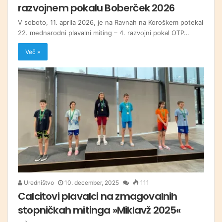
razvojnem pokalu Boberček 2026
V soboto, 11. aprila 2026, je na Ravnah na Koroškem potekal
22. mednarodni plavalni miting – 4. razvojni pokal OTP…
Več »
Uredništvo
10. december, 2025
111
Calcitovi plavalci na zmagovalnih
stopničkah mitinga »Miklavž 2025«