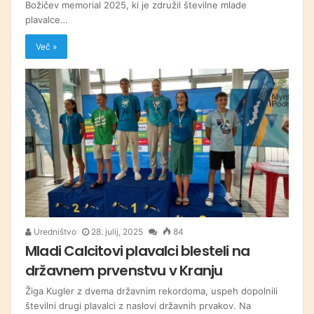
Božičev memorial 2025, ki je združil številne mlade
plavalce…
Več »
Uredništvo
28. julij, 2025
84
Mladi Calcitovi plavalci blesteli na
državnem prvenstvu v Kranju
Žiga Kugler z dvema državnim rekordoma, uspeh dopolnili
številni drugi plavalci z naslovi državnih prvakov. Na