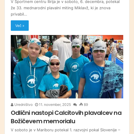
V Športnem centru Ilirija je v soboto, 6. decembra, potekal
že 33. mednarodni plavalni miting Miklavž, ki je znova
privabil…
Več »
Uredništvo
11. november, 2025
89
Odlični nastopi Calcitovih plavalcev na
Božičevem memorialu
V soboto je v Mariboru potekal 1. razvojni pokal Slovenije –