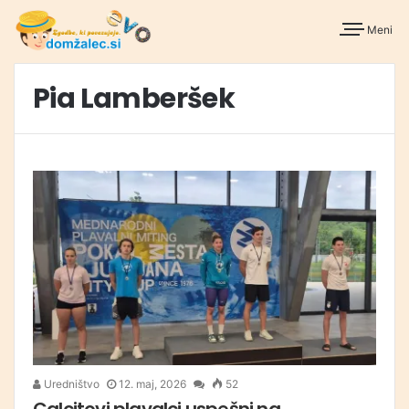
Meni
Pia Lamberšek
Uredništvo
12. maj, 2026
52
Calcitovi plavalci uspešni na