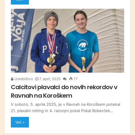
Uredništvo
7. april, 2025
77
Calcitovi plavalci do novih rekordov v
Ravnah na Koroškem
V soboto, 5. aprila 2025, je v Ravnah na Koroškem potekal
21. plavalni miting in 4. razvojni pokal Pokal Boberček…
Več »