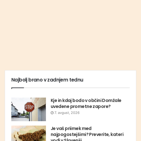
Najbolj brano v zadnjem tednu
Kje in kdaj bodo v občini Domžale
uvedene prometne zapore?
7. avgust, 2026
Je vaš priimek med
najpogostejšimi? Preverite, kateri
vodi v Sloveniji