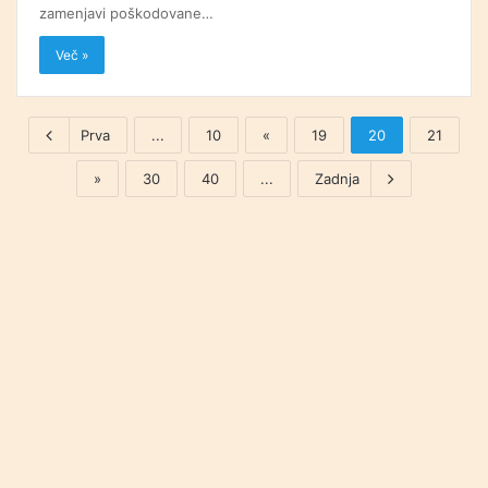
zamenjavi poškodovane…
Več »
Prva
...
10
«
19
20
21
»
30
40
...
Zadnja