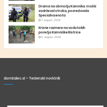
Drama na območju Kamnika: moški
zadrževal otroka, posredovala
Specialna enota
7. avgust, 2026
Krizne razmere na vodotokih
porečja Kamniške Bistrice
5. avgust, 2026
domžalec.si – Tedenski novičnik