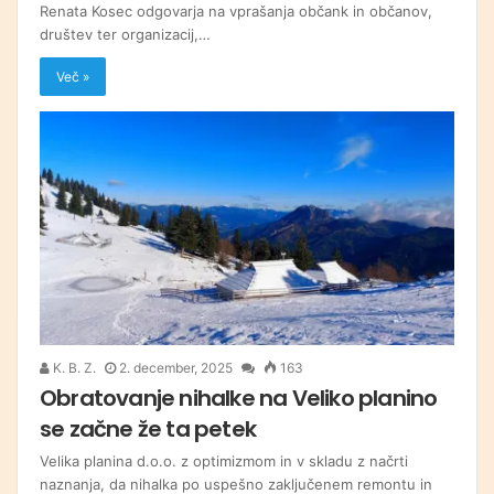
Renata Kosec odgovarja na vprašanja občank in občanov,
društev ter organizacij,…
Več »
K. B. Z.
2. december, 2025
163
Obratovanje nihalke na Veliko planino
se začne že ta petek
Velika planina d.o.o. z optimizmom in v skladu z načrti
naznanja, da nihalka po uspešno zaključenem remontu in