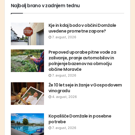
Najbolj brano v zadnjem tednu
Kje in kdaj bodo v občini Domžale
uvedene prometne zapore?
7. avgust, 2026
Prepoved uporabe pitne vode za
zalivanje, pranje avtomobilov in
polnjenje bazenov na območju
občine Moravče
7. avgust, 2026
Že 10 let seje in žanje v Gospodovem
vinogradu
4. avgust, 2026
Kopališče Domžale in posebne
potrebe
7. avgust, 2026