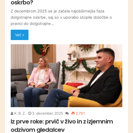
oskrbo?
Z decembrom 2025 se je začela najobširnejša faza
dolgotrajne oskrbe, saj so v uporabo stopile določbe o
pravici do dolgotrajne…
Več »
K. B. Z.
3. december, 2025
2.701
Iz prve roke: prvič v živo in z izjemnim
odzivom gledalcev