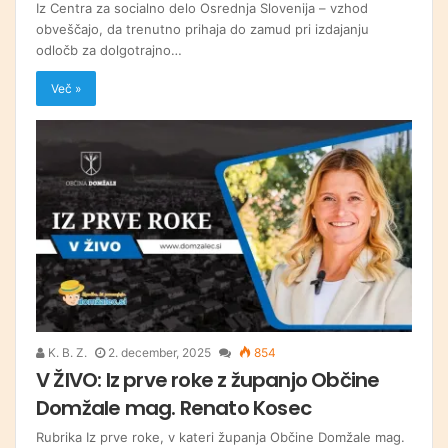
Iz Centra za socialno delo Osrednja Slovenija – vzhod
obveščajo, da trenutno prihaja do zamud pri izdajanju
odločb za dolgotrajno…
Več »
K. B. Z.
2. december, 2025
854
V ŽIVO: Iz prve roke z županjo Občine
Domžale mag. Renato Kosec
Rubrika Iz prve roke, v kateri županja Občine Domžale mag.