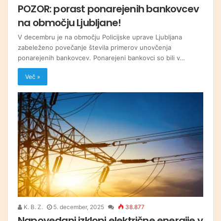
POZOR: porast ponarejenih bankovcev
na območju Ljubljane!
V decembru je na območju Policijske uprave Ljubljana
zabeleženo povečanje števila primerov unovčenja
ponarejenih bankovcev. Ponarejeni bankovci so bili v…
Več »
K. B. Z.
5. december, 2025
38.877
Napovedani izklopi električne energije v