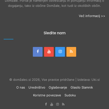
Domžale. Portal je namenjen obveščanju in ponujanju informacij o
dogajanju, tako iz občine Domžale, kot tudi iz okoliških občin.
Več informacij >>
Sledite nam
© domžalec.si 2026, Vse pravice pridržane | Izdelava: Uki.si
O nas
Uredništvo
Oglaševanje
Glasilo Slamnik
Koristne povezave
Sudoku