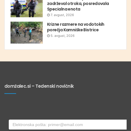
zadrževal otroka, posredovala
Specialna enota
7. avgust, 2026
Krizne razmere na vodotokih
porečja Kamniške Bistrice
5. avgust, 2026
domžalec.si – Tedenski novičnik