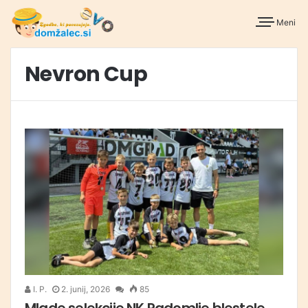
Meni
Nevron Cup
I. P.
2. junij, 2026
85
Mlade selekcije NK Radomlje blestele