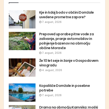
Kje in kdaj bodo v občini Domžale
uvedene prometne zapore?
7. avgust, 2026
Prepoved uporabe pitne vode za
zalivanje, pranje avtomobilov in
polnjenje bazenov na območju
občine Moravče
7. avgust, 2026
Že 10 let seje in žanje v Gospodovem
vinogradu
4. avgust, 2026
Kopališče Domžale in posebne
potrebe
7. avgust, 2026
Drama na območju Kamnika: moški