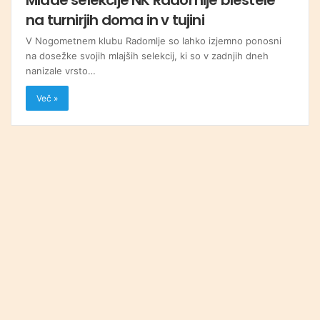
na turnirjih doma in v tujini
V Nogometnem klubu Radomlje so lahko izjemno ponosni
na dosežke svojih mlajših selekcij, ki so v zadnjih dneh
nanizale vrsto…
Več »