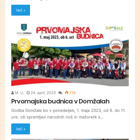
Več »
M. U.
24. april, 2023
716
Prvomajska budnica v Domžalah
Godba Domžale bo v ponedeljek, 1. maja 2023, od 6. do 11.
ure, ob spremljavi narodnih noš in mažoretk s…
Več »