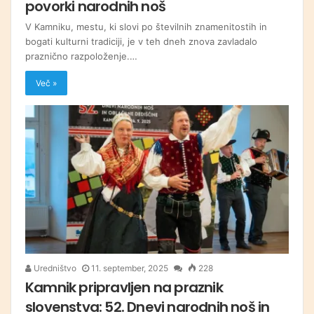
povorki narodnih noš
V Kamniku, mestu, ki slovi po številnih znamenitostih in
bogati kulturni tradiciji, je v teh dneh znova zavladalo
praznično razpoloženje.…
Več »
Uredništvo
11. september, 2025
228
Kamnik pripravljen na praznik
slovenstva: 52. Dnevi narodnih noš in