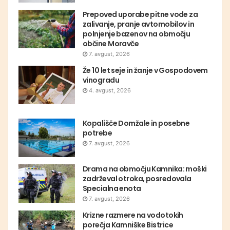
Prepoved uporabe pitne vode za
zalivanje, pranje avtomobilov in
polnjenje bazenov na območju
občine Moravče
7. avgust, 2026
Že 10 let seje in žanje v Gospodovem
vinogradu
4. avgust, 2026
Kopališče Domžale in posebne
potrebe
7. avgust, 2026
Drama na območju Kamnika: moški
zadrževal otroka, posredovala
Specialna enota
7. avgust, 2026
Krizne razmere na vodotokih
porečja Kamniške Bistrice