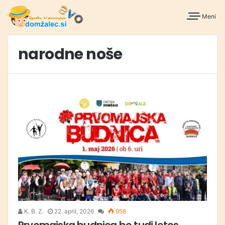
Meni
narodne noše
K. B. Z.
22. april, 2026
958
Prvomajska budnica bo tudi letos