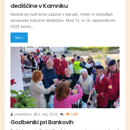
dediščine v Kamniku
Kamnik bo tudi letos zažarel v barvah, ritmih in melodijah
slovenske kulturne dediščine. Med 12. in 14. septembrom
2025 bomo…
Več »
Uredništvo
3. maj, 2025
1.987
Godbeniki pri Bankovih