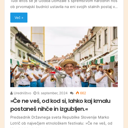
Tudi letos se je Godba Domžale s spremstvom narodnih noš
ob prvomajski budnici ustavila na eni svojih stalnih postaj v…
Več »
Uredništvo
9. september, 2024
662
»Če ne veš, od kod si, lahko kaj kmalu
postaneš nihče in izgubljen.«
Predsednik Državnega sveta Republike Slovenije Marko
Lotrič ob največjem etnološkem festivalu: »Če ne veš, od