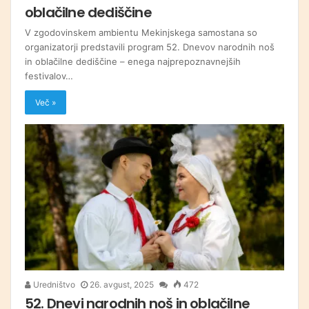
oblačilne dediščine
V zgodovinskem ambientu Mekinjskega samostana so
organizatorji predstavili program 52. Dnevov narodnih noš
in oblačilne dediščine – enega najprepoznavnejših
festivalov…
Več »
Uredništvo
26. avgust, 2025
472
52. Dnevi narodnih noš in oblačilne