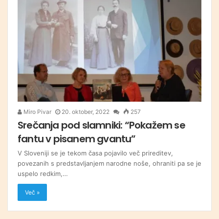
Miro Pivar
20. oktober, 2022
257
Srečanja pod slamniki: “Pokažem se
fantu v pisanem gvantu”
V Sloveniji se je tekom časa pojavilo več prireditev,
povezanih s predstavljanjem narodne noše, ohraniti pa se je
uspelo redkim,…
Več »