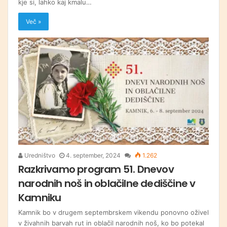
kje si, lahko kaj kmalu…
Več »
Uredništvo
4. september, 2024
1.262
Razkrivamo program 51. Dnevov
narodnih noš in oblačilne dediščine v
Kamniku
Kamnik bo v drugem septembrskem vikendu ponovno oživel
v živahnih barvah rut in oblačil narodnih noš, ko bo potekal