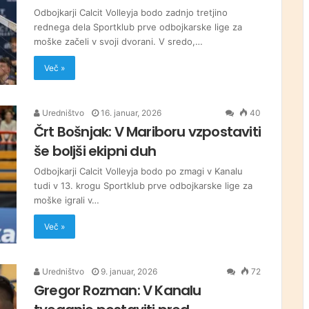
Odbojkarji Calcit Volleyja bodo zadnjo tretjino
rednega dela Sportklub prve odbojkarske lige za
moške začeli v svoji dvorani. V sredo,…
Več »
Uredništvo
16. januar, 2026
40
Črt Bošnjak: V Mariboru vzpostaviti
še boljši ekipni duh
Odbojkarji Calcit Volleyja bodo po zmagi v Kanalu
tudi v 13. krogu Sportklub prve odbojkarske lige za
moške igrali v…
Več »
Uredništvo
9. januar, 2026
72
Gregor Rozman: V Kanalu