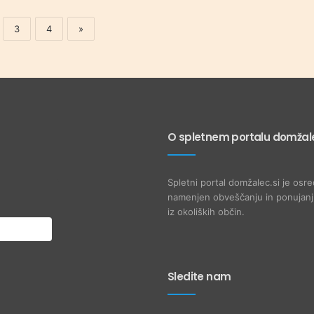
3
4
»
O spletnem portalu domžale
Spletni portal domžalec.si je osre
namenjen obveščanju in ponujanju
iz okoliških občin.
Sledite nam