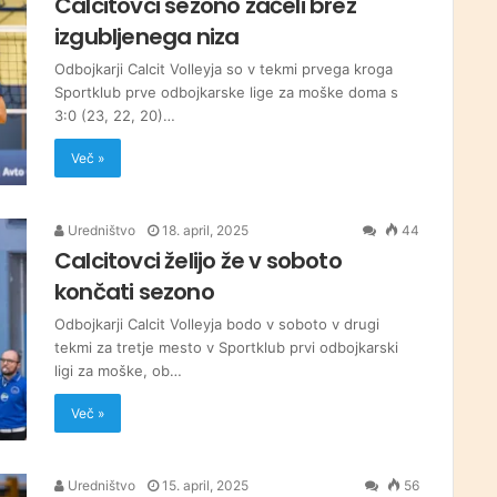
Calcitovci sezono začeli brez
izgubljenega niza
Odbojkarji Calcit Volleyja so v tekmi prvega kroga
Sportklub prve odbojkarske lige za moške doma s
3:0 (23, 22, 20)…
Več »
Uredništvo
18. april, 2025
44
Calcitovci želijo že v soboto
končati sezono
Odbojkarji Calcit Volleyja bodo v soboto v drugi
tekmi za tretje mesto v Sportklub prvi odbojkarski
ligi za moške, ob…
Več »
Uredništvo
15. april, 2025
56