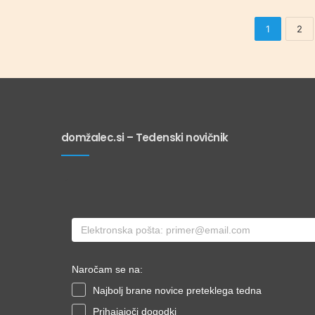
1
2
domžalec.si – Tedenski novičnik
Naročam se na:
Najbolj brane novice preteklega tedna
Prihajajoči dogodki