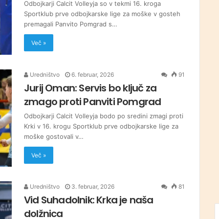
Odbojkarji Calcit Volleyja so v tekmi 16. kroga
Sportklub prve odbojkarske lige za moške v gosteh
premagali Panvito Pomgrad s…
Več »
Uredništvo
6. februar, 2026
91
Jurij Oman: Servis bo ključ za
zmago proti Panviti Pomgrad
Odbojkarji Calcit Volleyja bodo po sredini zmagi proti
Krki v 16. krogu Sportklub prve odbojkarske lige za
moške gostovali v…
Več »
Uredništvo
3. februar, 2026
81
Vid Suhadolnik: Krka je naša
dolžnica