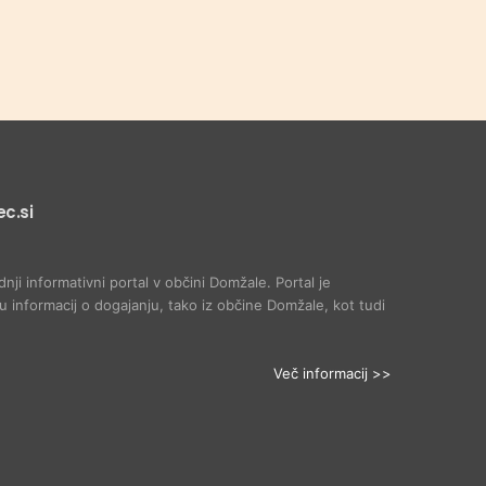
c.si
dnji informativni portal v občini Domžale. Portal je
 informacij o dogajanju, tako iz občine Domžale, kot tudi
Več informacij >>