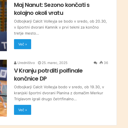
Maj Nanut: Sezono končati s
kolajno okoli vratu
Odbojkarji Calcit Volleyja se bodo v sredo, ob 20.30,
v športni dvorani Kamnik v prvi tekmi za končno
tretje mesto…
Več »
Uredništvo
25. marec, 2025
36
V Kranju potrditi polfinale
končnice DP
Odbojkarji Calcit Volleyja bodo v sredo, ob 19.30, v
kranjski športni dvorani Planina z domačim Merkur
Triglavom igrali drugo četrtfinalno…
Več »