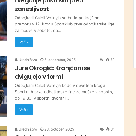
tveganje postaviti pred
zanesljivost
Odbojkarji Calcit Volleyja se bodo po krajšem
premoru v 12. krogu Sportklub prve odbojkarske lige
za moške v soboto, ob…
Več »
Uredništvo
5. december, 2025
53
Jure Okroglič: Kranjčani se
dvigujejo v formi
Odbojkarji Calcit Volleyja bodo v devetem krogu
Sportklub prve odbojkarske lige za moške v soboto,
ob 19.30, v športni dvorani…
Več »
Uredništvo
23. oktober, 2025
31