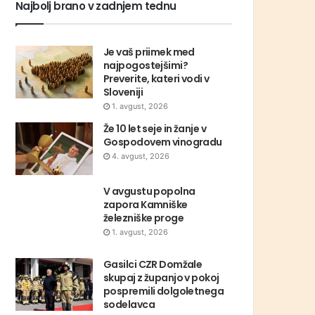
Najbolj brano v zadnjem tednu
Je vaš priimek med
najpogostejšimi?
Preverite, kateri vodi v
Sloveniji
1. avgust, 2026
Že 10 let seje in žanje v
Gospodovem vinogradu
4. avgust, 2026
V avgustu popolna
zapora Kamniške
železniške proge
1. avgust, 2026
Gasilci CZR Domžale
skupaj z županjo v pokoj
pospremili dolgoletnega
sodelavca