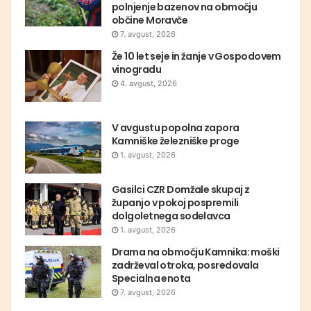
polnjenje bazenov na območju
občine Moravče
7. avgust, 2026
Že 10 let seje in žanje v Gospodovem
vinogradu
4. avgust, 2026
V avgustu popolna zapora
Kamniške železniške proge
1. avgust, 2026
Gasilci CZR Domžale skupaj z
županjo v pokoj pospremili
dolgoletnega sodelavca
1. avgust, 2026
Drama na območju Kamnika: moški
zadrževal otroka, posredovala
Specialna enota
7. avgust, 2026