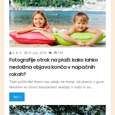
K. B. Z.
10. julij, 2025
159
Fotografije otrok na plaži: kako lahko
nedolžna objava konča v napačnih
rokah?
Topli počitniški dnevi nas vabijo na morje, ob jezera, v gore.
Medtem ko otroci brezskrbno skačejo v vodo in se…
Več »