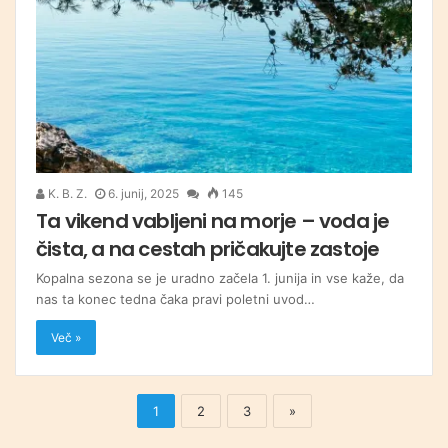
K. B. Z.
6. junij, 2025
145
Ta vikend vabljeni na morje – voda je
čista, a na cestah pričakujte zastoje
Kopalna sezona se je uradno začela 1. junija in vse kaže, da
nas ta konec tedna čaka pravi poletni uvod…
Več »
1
2
3
»