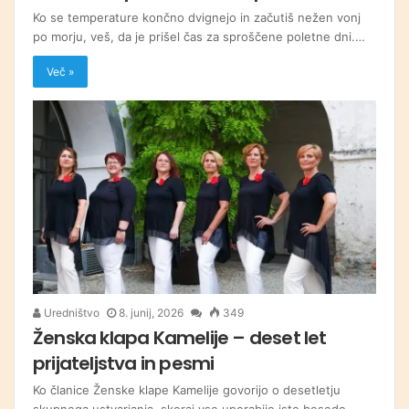
Ko se temperature končno dvignejo in začutiš nežen vonj
po morju, veš, da je prišel čas za sproščene poletne dni.…
Več »
Uredništvo
8. junij, 2026
349
Ženska klapa Kamelije – deset let
prijateljstva in pesmi
Ko članice Ženske klape Kamelije govorijo o desetletju
skupnega ustvarjanja, skoraj vse uporabijo isto besedo –