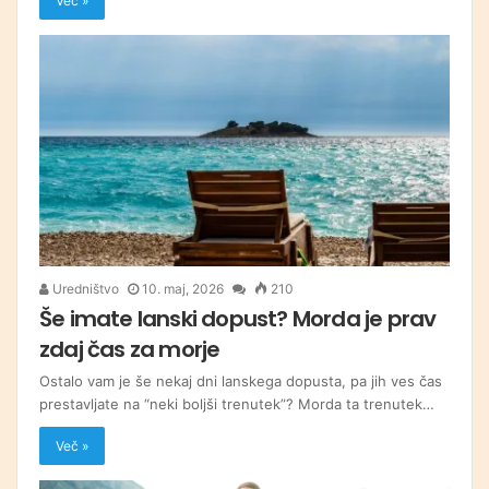
Več »
Uredništvo
10. maj, 2026
210
Še imate lanski dopust? Morda je prav
zdaj čas za morje
Ostalo vam je še nekaj dni lanskega dopusta, pa jih ves čas
prestavljate na “neki boljši trenutek”? Morda ta trenutek…
Več »