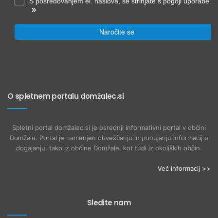
S posredovanjem el. naslova, se strinjate s pogoji uporabe.
»
Naročite se
O spletnem portalu domžalec.si
Spletni portal domžalec.si je osrednji informativni portal v občini
Domžale. Portal je namenjen obveščanju in ponujanju informacij o
dogajanju, tako iz občine Domžale, kot tudi iz okoliških občin.
Več informacij >>
Sledite nam