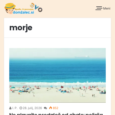
Meni
morje
I. P.
28. julij, 2026
852
Ne plavajte predaleč od obale: policija