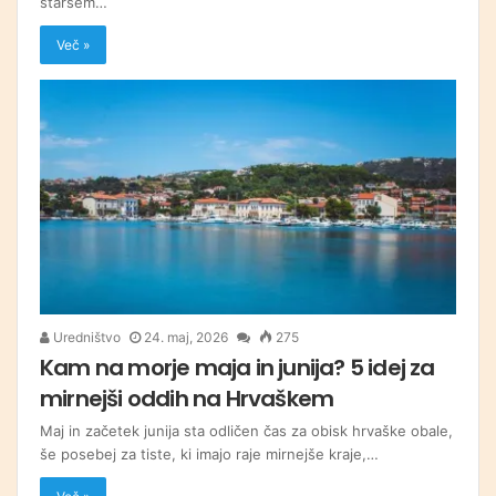
staršem…
Več »
Uredništvo
24. maj, 2026
275
Kam na morje maja in junija? 5 idej za
mirnejši oddih na Hrvaškem
Maj in začetek junija sta odličen čas za obisk hrvaške obale,
še posebej za tiste, ki imajo raje mirnejše kraje,…