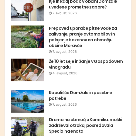
Kje in kdaj bodo v občini Domžale
uvedene prometne zapore?
7. avgust, 2026
Prepoved uporabe pitne vode za
zalivanje, pranje avtomobilov in
polnjenje bazenov na območju
občine Moravče
7. avgust, 2026
Že 10 let seje in žanje v Gospodovem
vinogradu
4. avgust, 2026
Kopališče Domžale in posebne
potrebe
7. avgust, 2026
Drama na območju Kamnika: moški
zadrževal otroka, posredovala
Specialna enota