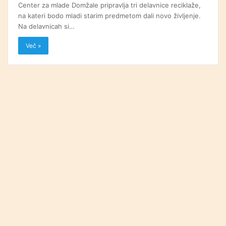
Center za mlade Domžale pripravlja tri delavnice reciklaže,
na kateri bodo mladi starim predmetom dali novo življenje.
Na delavnicah si…
Več »