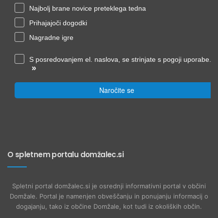
Najbolj brane novice preteklega tedna
Prihajajoči dogodki
Nagradne igre
S posredovanjem el. naslova, se strinjate s pogoji uporabe.
»
Naročite se
O spletnem portalu domžalec.si
Spletni portal domžalec.si je osrednji informativni portal v občini
Domžale. Portal je namenjen obveščanju in ponujanju informacij o
dogajanju, tako iz občine Domžale, kot tudi iz okoliških občin.