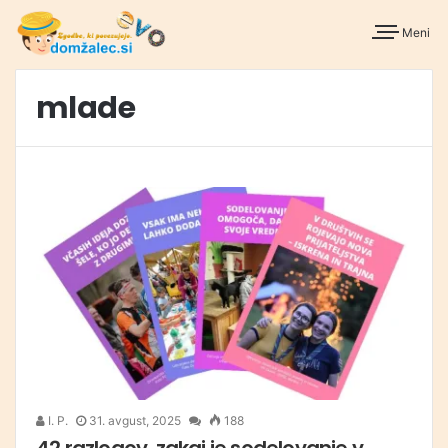
Meni
mlade
I. P.
31. avgust, 2025
188
42 razlogov, zakaj je sodelovanje v