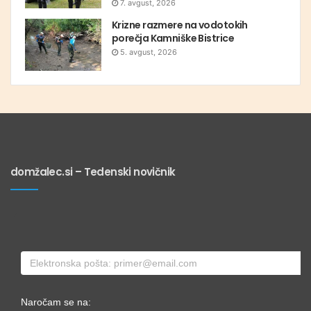
7. avgust, 2026
Krizne razmere na vodotokih
porečja Kamniške Bistrice
5. avgust, 2026
domžalec.si – Tedenski novičnik
Naročam se na: