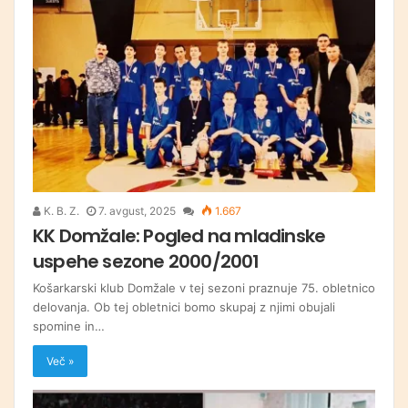
K. B. Z.
7. avgust, 2025
1.667
KK Domžale: Pogled na mladinske
uspehe sezone 2000/2001
Košarkarski klub Domžale v tej sezoni praznuje 75. obletnico
delovanja. Ob tej obletnici bomo skupaj z njimi obujali
spomine in…
Več »