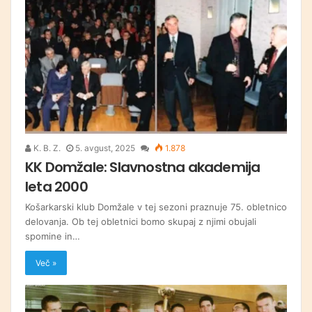
K. B. Z.
5. avgust, 2025
1.878
KK Domžale: Slavnostna akademija
leta 2000
Košarkarski klub Domžale v tej sezoni praznuje 75. obletnico
delovanja. Ob tej obletnici bomo skupaj z njimi obujali
spomine in…
Več »