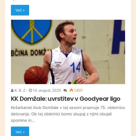
Več »
K. B. Z.
14. avgust, 2025
1.831
KK Domžale: uvrstitev v Goodyear ligo
Košarkarski klub Domžale v tej sezoni praznuje 75. obletnico
delovanja. Ob tej obletnici bomo skupaj z njimi obujali
spomine in…
Več »