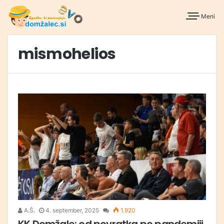
Meni
mismohelios
A.Š.
4. september, 2025
1.920
KK Domžale: od povratka po pandemiji