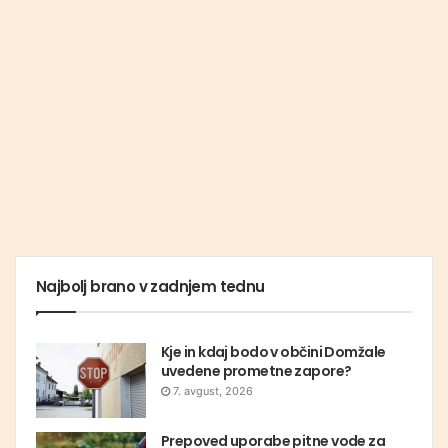
Najbolj brano v zadnjem tednu
Kje in kdaj bodo v občini Domžale
uvedene prometne zapore?
7. avgust, 2026
Prepoved uporabe pitne vode za