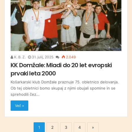
K. B. Z.
31. julij, 2025
2.049
KK Domžale: Mladi do 20 let evropski
prvaki leta 2000
Košarkarski klub Domžale praznuje 75. obletnico delovanja.
Ob tej obletnici bomo skupaj z njimi obujali spomine in se
sprehodili čez…
Več »
1
2
3
4
»