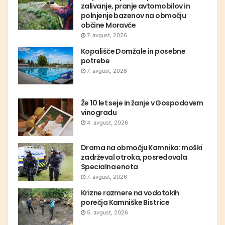
zalivanje, pranje avtomobilov in
polnjenje bazenov na območju
občine Moravče
7. avgust, 2026
Kopališče Domžale in posebne
potrebe
7. avgust, 2026
Že 10 let seje in žanje v Gospodovem
vinogradu
4. avgust, 2026
Drama na območju Kamnika: moški
zadrževal otroka, posredovala
Specialna enota
7. avgust, 2026
Krizne razmere na vodotokih
porečja Kamniške Bistrice
5. avgust, 2026