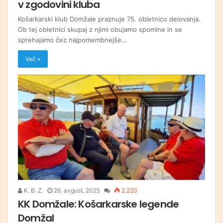
v zgodovini kluba
Košarkarski klub Domžale praznuje 75. obletnico delovanja.
Ob tej obletnici skupaj z njimi obujamo spomine in se
sprehajamo čez najpomembnejše…
Več »
K. B. Z.
26. avgust, 2025
2.220
KK Domžale: Košarkarske legende
Domžal