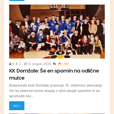
K. B. Z.
12. avgust, 2025
1.941
KK Domžale: Še en spomin na odlične
mulce
Košarkarski klub Domžale praznuje 75. obletnico delovanja.
Ob tej obletnici bomo skupaj z njimi obujali spomine in se
sprehodili čez…
Več »