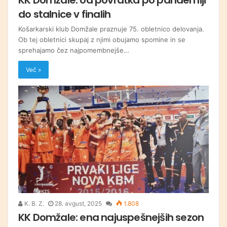
do stalnice v finalih
Košarkarski klub Domžale praznuje 75. obletnico delovanja.
Ob tej obletnici skupaj z njimi obujamo spomine in se
sprehajamo čez najpomembnejše…
Več »
K. B. Z.
28. avgust, 2025
1.808
KK Domžale: ena najuspešnejših sezon