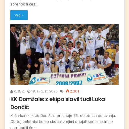
sprehodili čez…
Več »
K. B. Z.
19. avgust, 2025
2.301
KK Domžale: z ekipo slavil tudi Luka
Dončić
Košarkarski klub Domžale praznuje 75. obletnico delovanja.
Ob tej obletnici bomo skupaj z njimi obujali spomine in se
sprehodili čez…