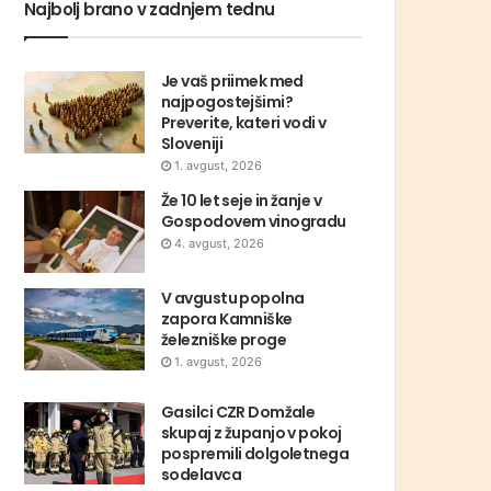
Najbolj brano v zadnjem tednu
Je vaš priimek med
najpogostejšimi?
Preverite, kateri vodi v
Sloveniji
1. avgust, 2026
Že 10 let seje in žanje v
Gospodovem vinogradu
4. avgust, 2026
V avgustu popolna
zapora Kamniške
železniške proge
1. avgust, 2026
Gasilci CZR Domžale
skupaj z županjo v pokoj
pospremili dolgoletnega
sodelavca