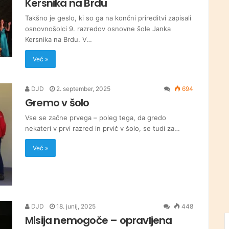
Kersnika na Brdu
Takšno je geslo, ki so ga na končni prireditvi zapisali
osnovnošolci 9. razredov osnovne šole Janka
Kersnika na Brdu. V…
Več »
DJD
2. september, 2025
694
Gremo v šolo
Vse se začne prvega – poleg tega, da gredo
nekateri v prvi razred in prvič v šolo, se tudi za…
Več »
DJD
18. junij, 2025
448
Misija nemogoče – opravljena