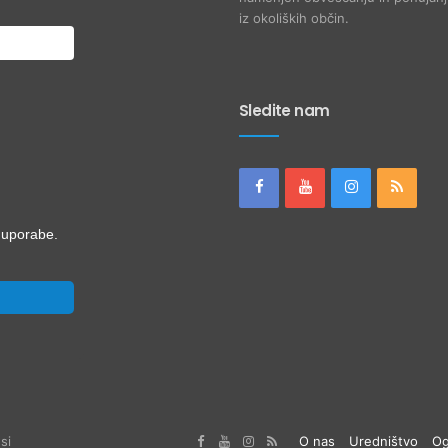
iz okoliških občin.
Sledite nam
i uporabe.
si
O nas
Uredništvo
Og