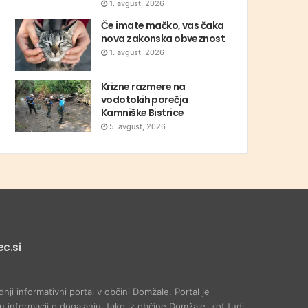
1. avgust, 2026
Če imate mačko, vas čaka
nova zakonska obveznost
1. avgust, 2026
Krizne razmere na
vodotokih porečja
Kamniške Bistrice
5. avgust, 2026
c.si
dnji informativni portal v občini Domžale. Portal je
 informacij o dogajanju, tako iz občine Domžale, kot tudi