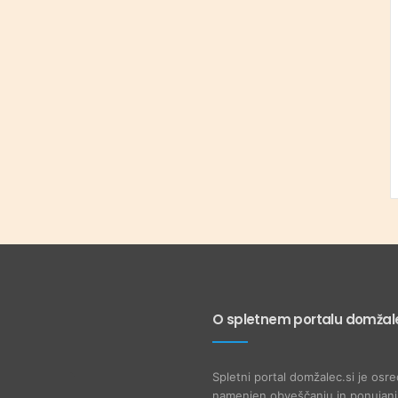
O spletnem portalu domžale
Spletni portal domžalec.si je osre
namenjen obveščanju in ponujanju