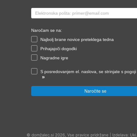
Naročam se na:
Najbolj brane novice preteklega tedna
Prihajajoči dogodki
Nagradne igre
S posredovanjem el. naslova, se strinjate s pogoj
»
Naročite se
© domžalec.si 2026, Vse pravice pridržane | Izdelava: Uki.