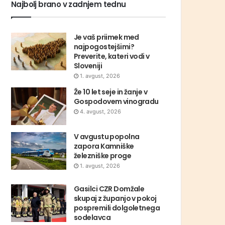
Najbolj brano v zadnjem tednu
Je vaš priimek med
najpogostejšimi?
Preverite, kateri vodi v
Sloveniji
1. avgust, 2026
Že 10 let seje in žanje v
Gospodovem vinogradu
4. avgust, 2026
V avgustu popolna
zapora Kamniške
železniške proge
1. avgust, 2026
Gasilci CZR Domžale
skupaj z županjo v pokoj
pospremili dolgoletnega
sodelavca