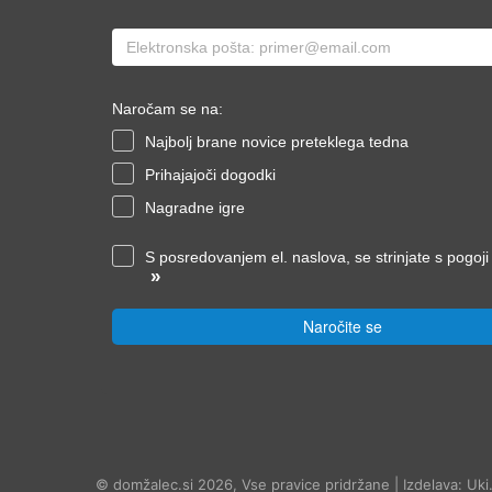
Naročam se na:
Najbolj brane novice preteklega tedna
Prihajajoči dogodki
Nagradne igre
S posredovanjem el. naslova, se strinjate s pogoj
»
Naročite se
© domžalec.si 2026, Vse pravice pridržane | Izdelava: Uki.