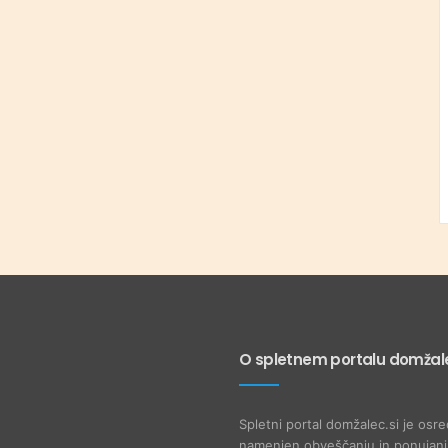
O spletnem portalu domžale
Spletni portal domžalec.si je osre
namenjen obveščanju in ponujanju