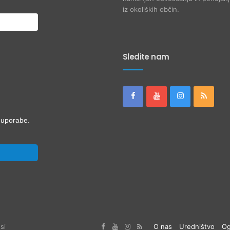
iz okoliških občin.
Sledite nam
i uporabe.
si
O nas
Uredništvo
Og