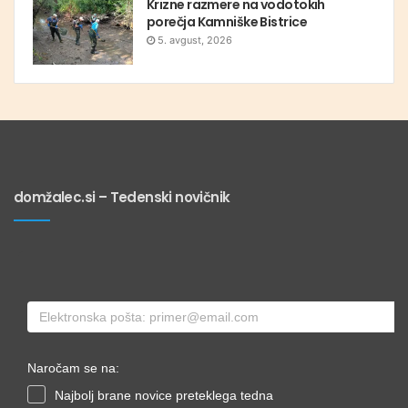
Krizne razmere na vodotokih
porečja Kamniške Bistrice
5. avgust, 2026
domžalec.si – Tedenski novičnik
Naročam se na:
Najbolj brane novice preteklega tedna