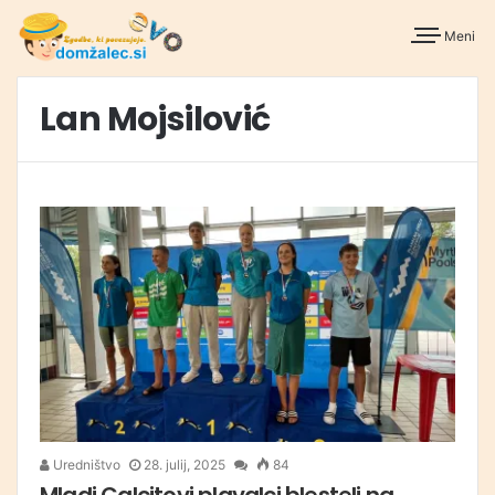
Meni
Lan Mojsilović
Uredništvo
28. julij, 2025
84
Mladi Calcitovi plavalci blesteli na