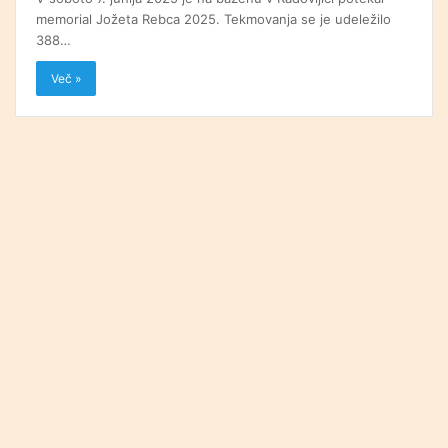
memorial Jožeta Rebca 2025. Tekmovanja se je udeležilo
388…
Več »