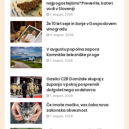
najpogostejšimi? Preverite, kateri
vodi v Sloveniji
1. avgust, 2026
Že 10 let seje in žanje v Gospodovem
vinogradu
4. avgust, 2026
V avgustu popolna zapora
Kamniške železniške proge
1. avgust, 2026
Gasilci CZR Domžale skupaj z
županjo v pokoj pospremili
dolgoletnega sodelavca
1. avgust, 2026
Če imate mačko, vas čaka nova
zakonska obveznost
1. avgust, 2026