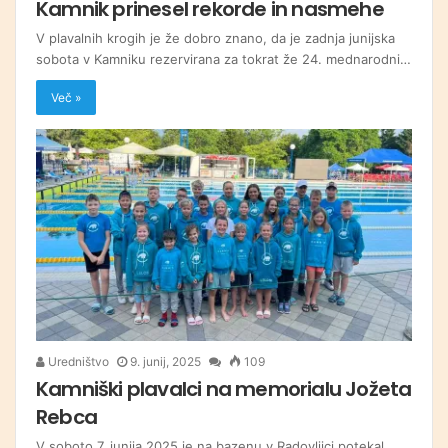
Kamnik prinesel rekorde in nasmehe
V plavalnih krogih je že dobro znano, da je zadnja junijska
sobota v Kamniku rezervirana za tokrat že 24. mednarodni…
Več »
Uredništvo
9. junij, 2025
109
Kamniški plavalci na memorialu Jožeta
Rebca
V soboto 7. junija 2025 je na bazenu v Radovljici potekal