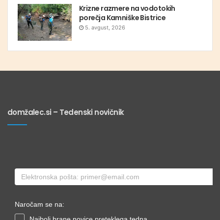
Krizne razmere na vodotokih
porečja Kamniške Bistrice
5. avgust, 2026
domžalec.si – Tedenski novičnik
Naročam se na:
Najbolj brane novice preteklega tedna