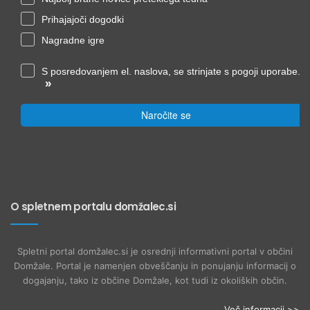
Prihajajoči dogodki
Nagradne igre
S posredovanjem el. naslova, se strinjate s pogoji uporabe.
»
Naročite se
O spletnem portalu domžalec.si
Spletni portal domžalec.si je osrednji informativni portal v občini
Domžale. Portal je namenjen obveščanju in ponujanju informacij o
dogajanju, tako iz občine Domžale, kot tudi iz okoliških občin.
Več informacij >>