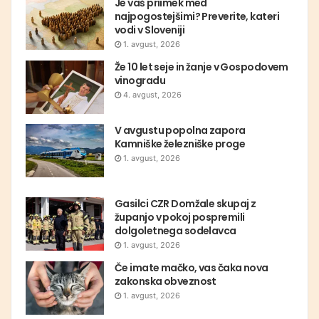
Je vaš priimek med
najpogostejšimi? Preverite, kateri
vodi v Sloveniji
1. avgust, 2026
Že 10 let seje in žanje v Gospodovem
vinogradu
4. avgust, 2026
V avgustu popolna zapora
Kamniške železniške proge
1. avgust, 2026
Gasilci CZR Domžale skupaj z
županjo v pokoj pospremili
dolgoletnega sodelavca
1. avgust, 2026
Če imate mačko, vas čaka nova
zakonska obveznost
1. avgust, 2026