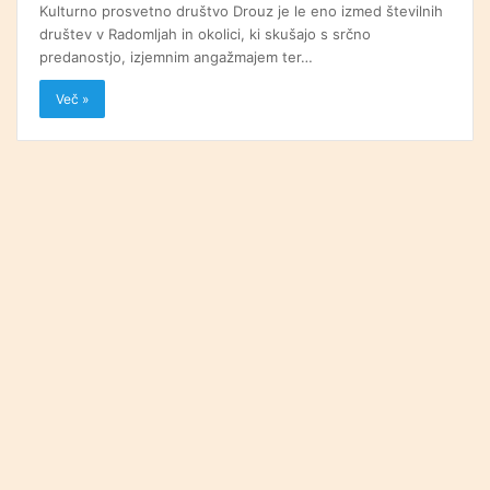
Kulturno prosvetno društvo Drouz je le eno izmed številnih
društev v Radomljah in okolici, ki skušajo s srčno
predanostjo, izjemnim angažmajem ter…
Več »