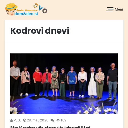
Meni
Kodrovi dnevi
P. B.
29. maj, 2026
169
Na Kodrovih dnevih izbrali Naj