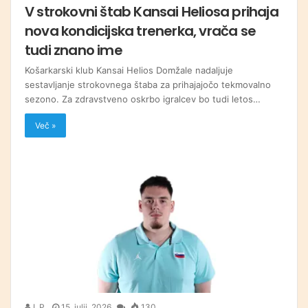
V strokovni štab Kansai Heliosa prihaja
nova kondicijska trenerka, vrača se
tudi znano ime
Košarkarski klub Kansai Helios Domžale nadaljuje
sestavljanje strokovnega štaba za prihajajočo tekmovalno
sezono. Za zdravstveno oskrbo igralcev bo tudi letos…
Več »
I. P.
15. julij, 2026
130