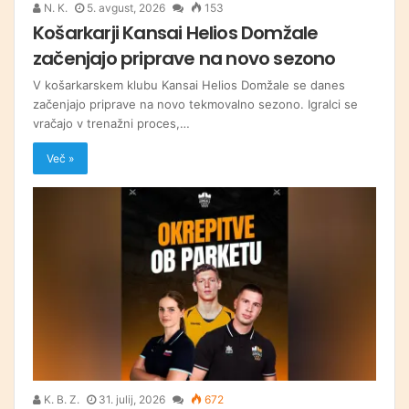
N. K.
5. avgust, 2026
153
Košarkarji Kansai Helios Domžale
začenjajo priprave na novo sezono
V košarkarskem klubu Kansai Helios Domžale se danes
začenjajo priprave na novo tekmovalno sezono. Igralci se
vračajo v trenažni proces,…
Več »
K. B. Z.
31. julij, 2026
672