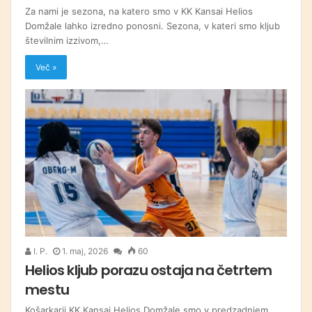
Za nami je sezona, na katero smo v KK Kansai Helios
Domžale lahko izredno ponosni. Sezona, v kateri smo kljub
številnim izzivom,…
Več »
I. P.
1. maj, 2026
60
Helios kljub porazu ostaja na četrtem
mestu
Košarkarji KK Kansai Helios Domžale smo v predzadnjem