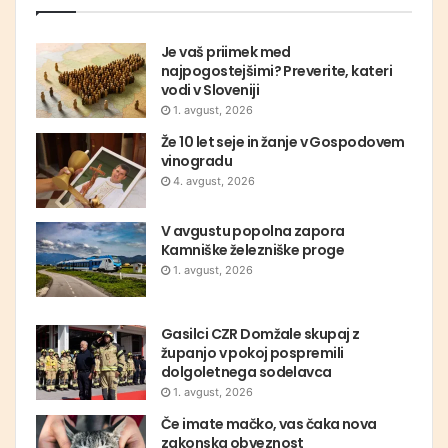
Je vaš priimek med
najpogostejšimi? Preverite, kateri
vodi v Sloveniji
1. avgust, 2026
Že 10 let seje in žanje v Gospodovem
vinogradu
4. avgust, 2026
V avgustu popolna zapora
Kamniške železniške proge
1. avgust, 2026
Gasilci CZR Domžale skupaj z
županjo v pokoj pospremili
dolgoletnega sodelavca
1. avgust, 2026
Če imate mačko, vas čaka nova
zakonska obveznost