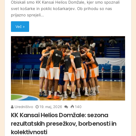
Obiskali smo KK Kansai Helios Domžale, kjer smo spoznali
svet košarke in poklic košarkarjev. Ob prihodu so nas
prijazno sprejeli…
Več »
Uredništvo
19. maj, 2026
140
KK Kansai Helios Domžale: sezona
rezultatskih presežkov, borbenosti in
kolektivnosti