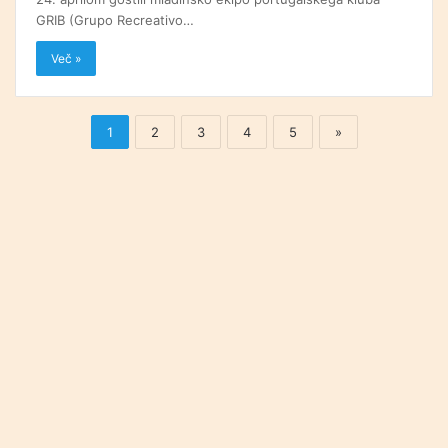
GRIB (Grupo Recreativo…
Več »
1
2
3
4
5
»