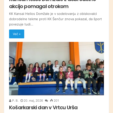
akcijo pomagal otrokom
KK Kansai Helios Domžale je v sodelovanju z obiskovalci
dobrodelne tekme proti KK Šenčur znova pokazal, da šport
povezuje tudi…
Več »
P. B.
20. maj, 2026
201
Košarkarski dan v Vrtcu Urša