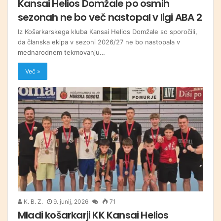
Kansai Helios Domžale po osmih
sezonah ne bo več nastopal v ligi ABA 2
Iz Košarkarskega kluba Kansai Helios Domžale so sporočili,
da članska ekipa v sezoni 2026/27 ne bo nastopala v
mednarodnem tekmovanju…
Več »
K. B. Z.
9. junij, 2026
71
Mladi košarkarji KK Kansai Helios