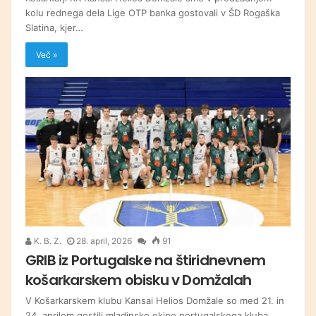
kolu rednega dela Lige OTP banka gostovali v ŠD Rogaška
Slatina, kjer…
Več »
K. B. Z.
28. april, 2026
91
GRIB iz Portugalske na štiridnevnem
košarkarskem obisku v Domžalah
V Košarkarskem klubu Kansai Helios Domžale so med 21. in
24. aprilom gostili mladinsko ekipo portugalskega kluba