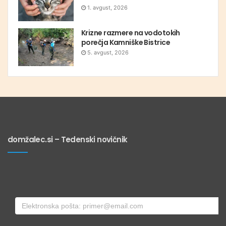
1. avgust, 2026
Krizne razmere na vodotokih
porečja Kamniške Bistrice
5. avgust, 2026
domžalec.si – Tedenski novičnik