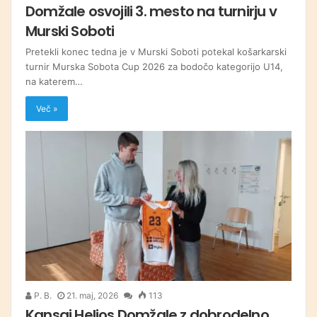
Domžale osvojili 3. mesto na turnirju v
Murski Soboti
Pretekli konec tedna je v Murski Soboti potekal košarkarski
turnir Murska Sobota Cup 2026 za bodočo kategorijo U14,
na katerem…
Več »
P. B.
21. maj, 2026
113
Kansai Helios Domžale z dobrodelno