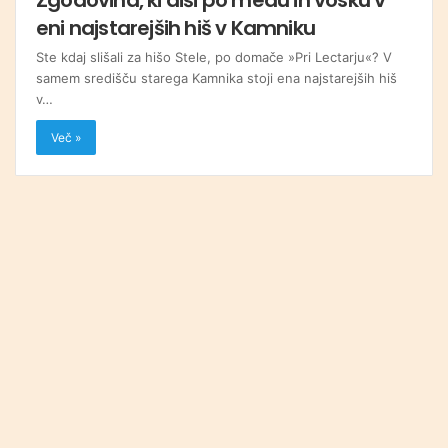
eni najstarejših hiš v Kamniku
Ste kdaj slišali za hišo Stele, po domače »Pri Lectarju«? V
samem središču starega Kamnika stoji ena najstarejših hiš
v…
Več »