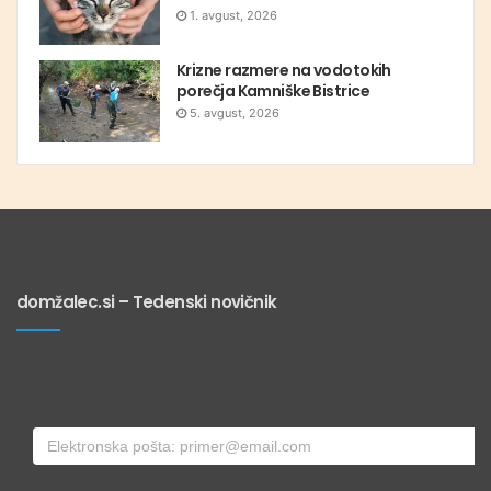
1. avgust, 2026
Krizne razmere na vodotokih
porečja Kamniške Bistrice
5. avgust, 2026
domžalec.si – Tedenski novičnik