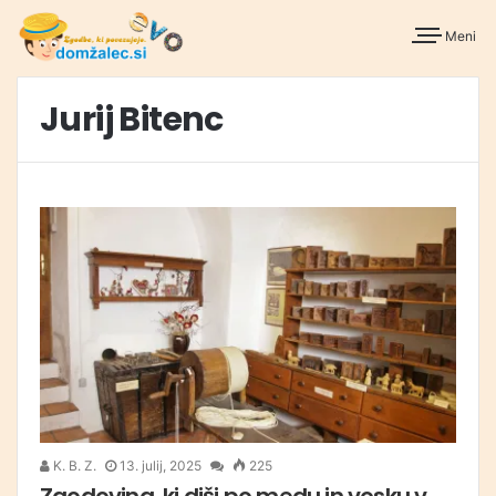
Meni
Jurij Bitenc
K. B. Z.
13. julij, 2025
225
Zgodovina, ki diši po medu in vosku v