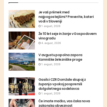
Je vaš priimek med
najpogostejšimi? Preverite, kateri
vodi v Sloveniji
1. avgust, 2026
Že 10 let seje in žanje v Gospodovem
vinogradu
4. avgust, 2026
V avgustu popolna zapora
Kamniške železniške proge
1. avgust, 2026
Gasilci CZR Domžale skupaj z
županjo v pokoj pospremili
dolgoletnega sodelavca
1. avgust, 2026
Če imate mačko, vas čaka nova
zakonska obveznost