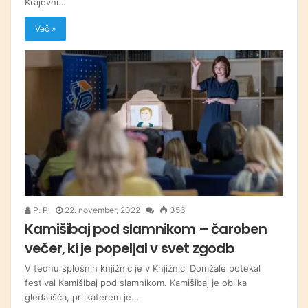
Krajevni…
Več »
P. P.
22. november, 2022
356
Kamišibaj pod slamnikom – čaroben
večer, ki je popeljal v svet zgodb
V tednu splošnih knjižnic je v Knjižnici Domžale potekal
festival Kamišibaj pod slamnikom. Kamišibaj je oblika
gledališča, pri katerem je…