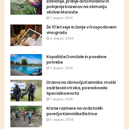
zalivanje, pranje avtomobilov in
polnjenje bazenov na območju
občine Moravče
7. avgust, 2026
Že 10 let seje in žanje v Gospodovem
vinogradu
4. avgust, 2026
Kopališče Domžale in posebne
potrebe
7. avgust, 2026
Drama na območju Kamnika: moški
zadrževal otroka, posredovala
Specialna enota
7. avgust, 2026
Krizne razmere na vodotokih
porečja Kamniške Bistrice
5. avgust, 2026