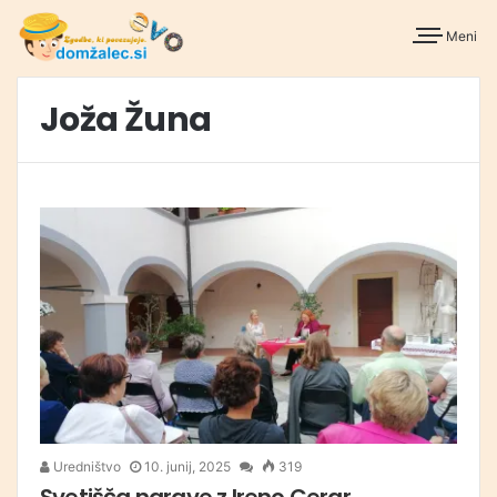
Meni
Joža Žuna
Uredništvo
10. junij, 2025
319
Svetišča narave z Ireno Cerar