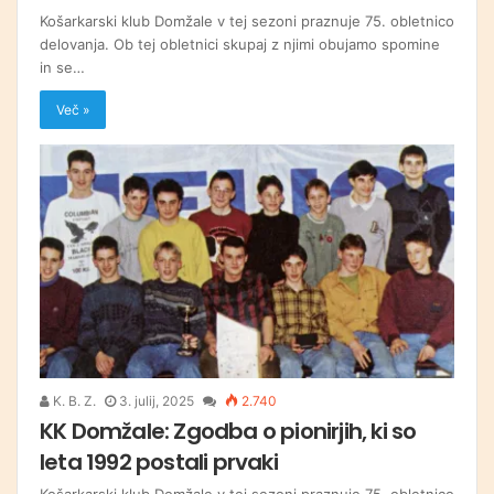
Košarkarski klub Domžale v tej sezoni praznuje 75. obletnico
delovanja. Ob tej obletnici skupaj z njimi obujamo spomine
in se…
Več »
K. B. Z.
3. julij, 2025
2.740
KK Domžale: Zgodba o pionirjih, ki so
leta 1992 postali prvaki
Košarkarski klub Domžale v tej sezoni praznuje 75. obletnico