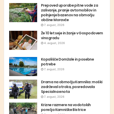
Prepoved uporabe pitne vode za
zalivanje, pranje avtomobilov in
polnjenje bazenov na območju
občine Moravče
7. avgust, 2026
Že 10 let seje in žanje v Gospodovem
vinogradu
4. avgust, 2026
Kopališče Domžale in posebne
potrebe
7. avgust, 2026
Drama na območju Kamnika: moški
zadrževal otroka, posredovala
Specialna enota
7. avgust, 2026
Krizne razmere na vodotokih
porečja Kamniške Bistrice