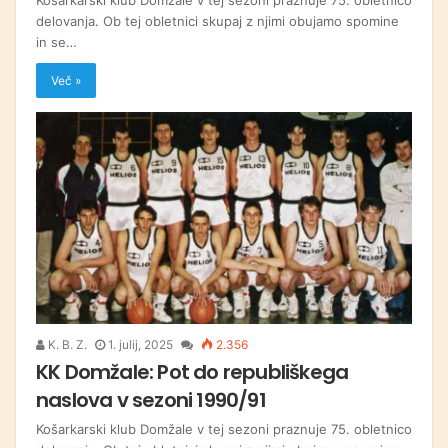
delovanja. Ob tej obletnici skupaj z njimi obujamo spomine
in se…
Več »
K. B. Z.
1. julij, 2025
2.356
KK Domžale: Pot do republiškega
naslova v sezoni 1990/91
Košarkarski klub Domžale v tej sezoni praznuje 75. obletnico