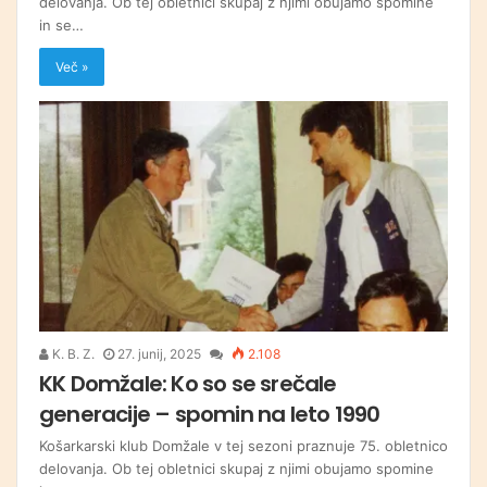
delovanja. Ob tej obletnici skupaj z njimi obujamo spomine
in se…
Več »
K. B. Z.
27. junij, 2025
2.108
KK Domžale: Ko so se srečale
generacije – spomin na leto 1990
Košarkarski klub Domžale v tej sezoni praznuje 75. obletnico
delovanja. Ob tej obletnici skupaj z njimi obujamo spomine