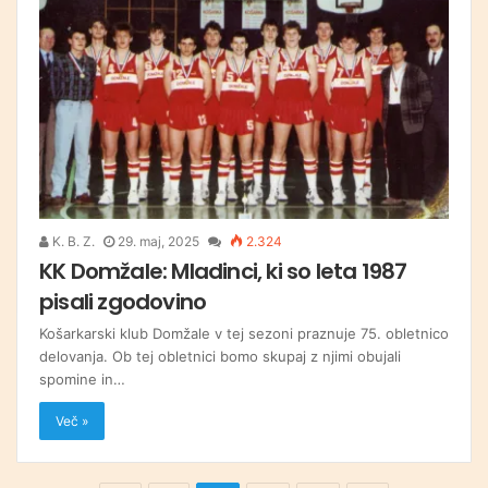
K. B. Z.
29. maj, 2025
2.324
KK Domžale: Mladinci, ki so leta 1987
pisali zgodovino
Košarkarski klub Domžale v tej sezoni praznuje 75. obletnico
delovanja. Ob tej obletnici bomo skupaj z njimi obujali
spomine in…
Več »