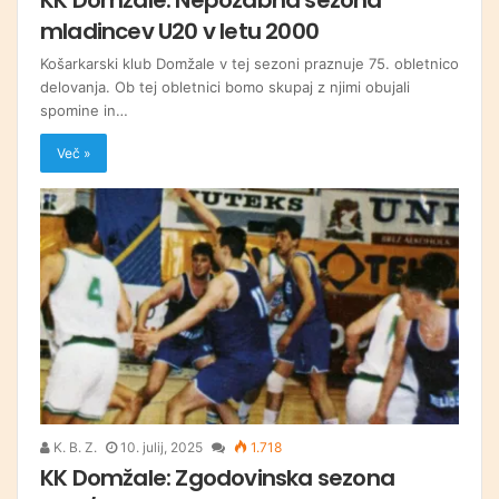
mladincev U20 v letu 2000
Košarkarski klub Domžale v tej sezoni praznuje 75. obletnico
delovanja. Ob tej obletnici bomo skupaj z njimi obujali
spomine in…
Več »
K. B. Z.
10. julij, 2025
1.718
KK Domžale: Zgodovinska sezona