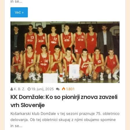
in se…
Več »
K. B. Z.
19. junij, 2025
1.801
KK Domžale: Ko so pionirji znova zavzeli
vrh Slovenije
Košarkarski klub Domžale v tej sezoni praznuje 75. obletnico
delovanja. Ob tej obletnici skupaj z njimi obujamo spomine
in se…