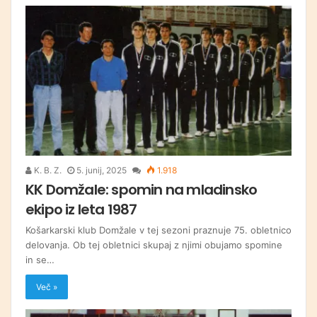
K. B. Z.
5. junij, 2025
1.918
KK Domžale: spomin na mladinsko
ekipo iz leta 1987
Košarkarski klub Domžale v tej sezoni praznuje 75. obletnico
delovanja. Ob tej obletnici skupaj z njimi obujamo spomine
in se…
Več »