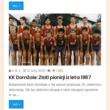
Več »
K. B. Z.
12. junij, 2025
1.893
KK Domžale: Zlati pionirji iz leta 1987
Košarkarski klub Domžale v tej sezoni praznuje 75. obletnico
delovanja. Ob tej obletnici skupaj z njimi obujamo spomine
in se…
Več »