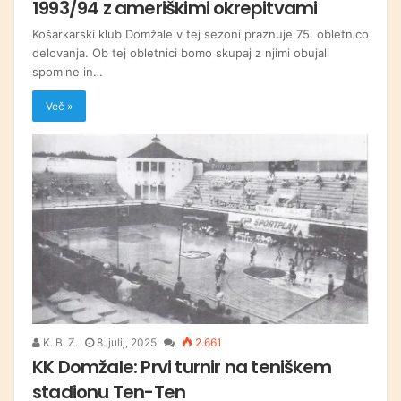
1993/94 z ameriškimi okrepitvami
Košarkarski klub Domžale v tej sezoni praznuje 75. obletnico
delovanja. Ob tej obletnici bomo skupaj z njimi obujali
spomine in…
Več »
K. B. Z.
8. julij, 2025
2.661
KK Domžale: Prvi turnir na teniškem
stadionu Ten-Ten