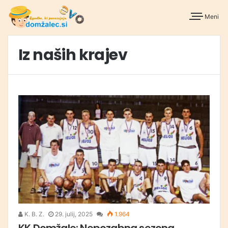
Meni
Iz naših krajev
K. B. Z.
29. julij, 2025
1.964
KK Domžale: Nepozabna sezona