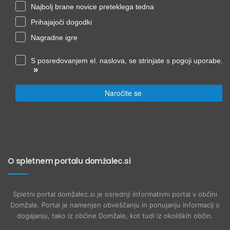
Najbolj brane novice preteklega tedna
Prihajajoči dogodki
Nagradne igre
S posredovanjem el. naslova, se strinjate s pogoji uporabe.
»
Naročite se
O spletnem portalu domžalec.si
Spletni portal domžalec.si je osrednji informativni portal v občini
Domžale. Portal je namenjen obveščanju in ponujanju informacij o
dogajanju, tako iz občine Domžale, kot tudi iz okoliških občin.