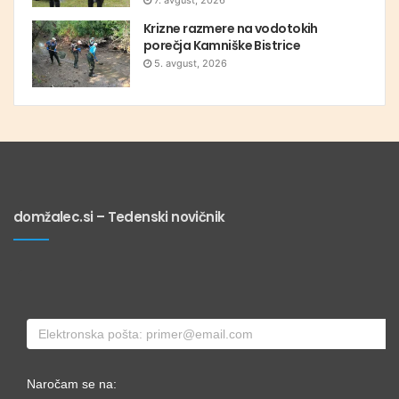
7. avgust, 2026
Krizne razmere na vodotokih
porečja Kamniške Bistrice
5. avgust, 2026
domžalec.si – Tedenski novičnik
Naročam se na: