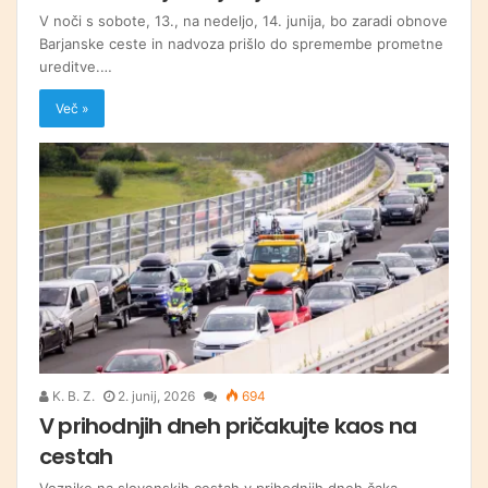
V noči s sobote, 13., na nedeljo, 14. junija, bo zaradi obnove
Barjanske ceste in nadvoza prišlo do spremembe prometne
ureditve.…
Več »
K. B. Z.
2. junij, 2026
694
V prihodnjih dneh pričakujte kaos na
cestah
Voznike na slovenskih cestah v prihodnjih dneh čaka