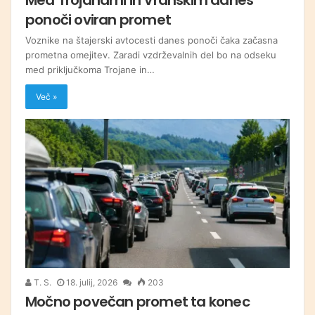
ponoči oviran promet
Voznike na štajerski avtocesti danes ponoči čaka začasna
prometna omejitev. Zaradi vzdrževalnih del bo na odseku
med priključkoma Trojane in…
Več »
T. S.
18. julij, 2026
203
Močno povečan promet ta konec