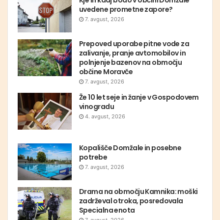
Kje in kdaj bodo v občini Domžale
uvedene prometne zapore?
7. avgust, 2026
Prepoved uporabe pitne vode za
zalivanje, pranje avtomobilov in
polnjenje bazenov na območju
občine Moravče
7. avgust, 2026
Že 10 let seje in žanje v Gospodovem
vinogradu
4. avgust, 2026
Kopališče Domžale in posebne
potrebe
7. avgust, 2026
Drama na območju Kamnika: moški
zadrževal otroka, posredovala
Specialna enota