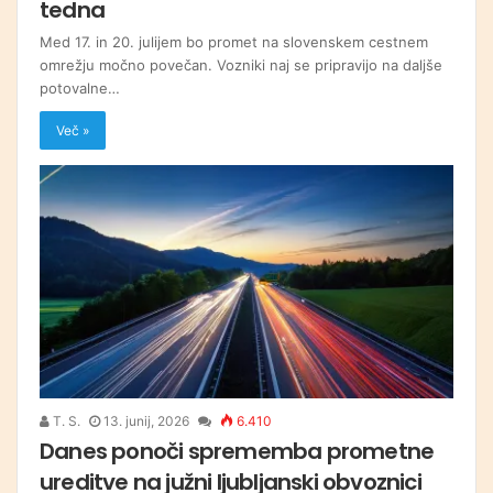
tedna
Med 17. in 20. julijem bo promet na slovenskem cestnem
omrežju močno povečan. Vozniki naj se pripravijo na daljše
potovalne…
Več »
T. S.
13. junij, 2026
6.410
Danes ponoči sprememba prometne
ureditve na južni ljubljanski obvoznici