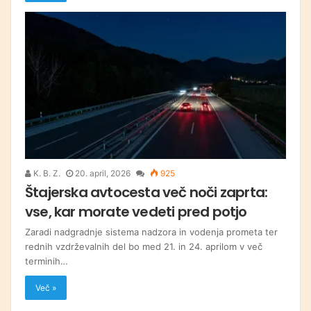
K. B. Z.
20. april, 2026
925
Štajerska avtocesta več noči zaprta:
vse, kar morate vedeti pred potjo
Zaradi nadgradnje sistema nadzora in vodenja prometa ter
rednih vzdrževalnih del bo med 21. in 24. aprilom v več
terminih…
Več »