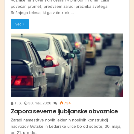
povečan promet, predvsem zaradi praznika svetega
Rešnjega telesa, ki ga v četrtek,…
Več »
T. S.
30. maj, 2026
734
Zapora severne ljubljanske obvoznice
Zaradi namestitve novih jeklenih nosilnih konstrukcij
nadvozov Gotske in Ledarske ulice bo od sobote, 30. maja,
od 21. ure do…