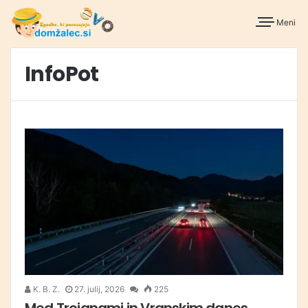
Meni
InfoPot
K. B. Z.
27. julij, 2026
225
Med Trojanami in Vranskim danes