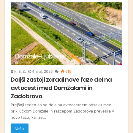
K. B. Z.
4. maj, 2026
619
Daljši zastoji zaradi nove faze del na
avtocesti med Domžalami in
Zadobrovo
Prejšnji teden so se dela na avtocestnem odseku med
priključkom Domžale in razcepom Zadobrova prevesila v
novo fazo, kar že…
Več »