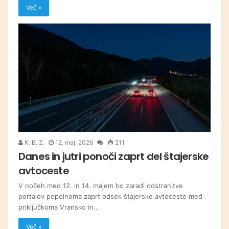
Več »
K. B. Z.
12. maj, 2026
211
Danes in jutri ponoči zaprt del štajerske
avtoceste
V nočeh med 12. in 14. majem bo zaradi odstranitve
portalov popolnoma zaprt odsek štajerske avtoceste med
priključkoma Vransko in…
Več »