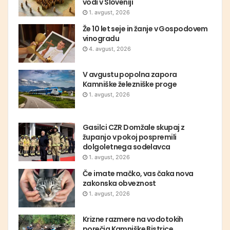
vodi v Sloveniji
1. avgust, 2026
Že 10 let seje in žanje v Gospodovem
vinogradu
4. avgust, 2026
V avgustu popolna zapora
Kamniške železniške proge
1. avgust, 2026
Gasilci CZR Domžale skupaj z
županjo v pokoj pospremili
dolgoletnega sodelavca
1. avgust, 2026
Če imate mačko, vas čaka nova
zakonska obveznost
1. avgust, 2026
Krizne razmere na vodotokih
porečja Kamniške Bistrice