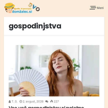
Meni
gospodinjstva
T. S.
2. avgust, 2026
227
Vse več gospodinjstev si poletno