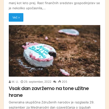
manj kot leto prej. Rast finančnih sredstev gospodinjstev se
je nekoliko upočasnila,…
Več »
M. U.
29. september, 2022
205
Vsak dan zavržemo na tone užitne
hrane
Generalna skupščina Združenih narodov je razglasila 29.
september za Mednarodni dan ozaveščanja o izgubah