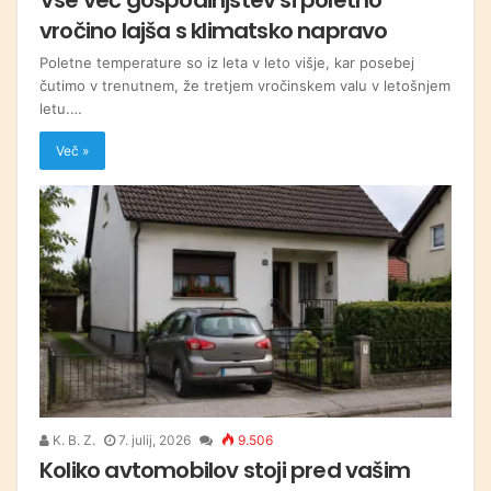
vročino lajša s klimatsko napravo
Poletne temperature so iz leta v leto višje, kar posebej
čutimo v trenutnem, že tretjem vročinskem valu v letošnjem
letu.…
Več »
K. B. Z.
7. julij, 2026
9.506
Koliko avtomobilov stoji pred vašim