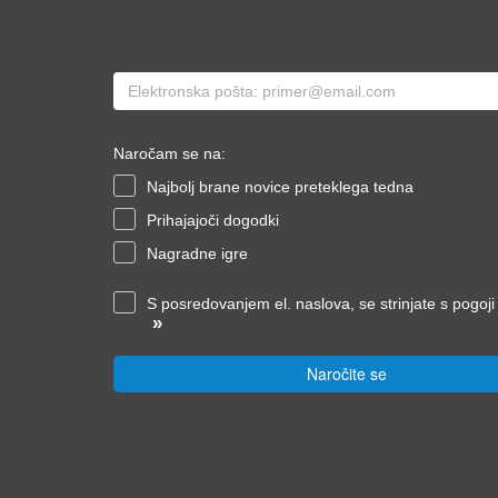
Naročam se na:
Najbolj brane novice preteklega tedna
Prihajajoči dogodki
Nagradne igre
S posredovanjem el. naslova, se strinjate s pogoj
»
Naročite se