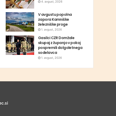
4. avgust, 2026
V avgustu popolna
zapora Kamniške
železniške proge
1. avgust, 2026
Gasilci CZR Domžale
skupaj z županjo v pokoj
pospremili dolgoletnega
sodelavca
1. avgust, 2026
c.si