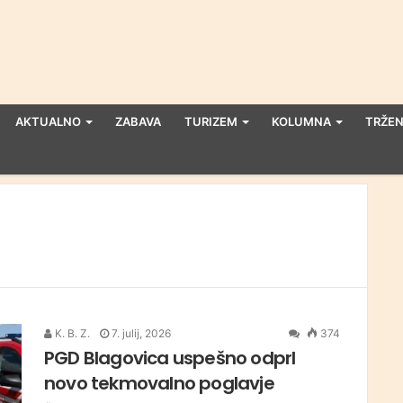
AKTUALNO
ZABAVA
TURIZEM
KOLUMNA
TRŽEN
K. B. Z.
7. julij, 2026
374
PGD Blagovica uspešno odprl
novo tekmovalno poglavje