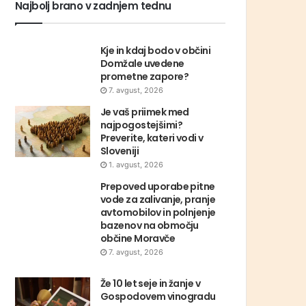
Najbolj brano v zadnjem tednu
Kje in kdaj bodo v občini
Domžale uvedene
prometne zapore?
7. avgust, 2026
Je vaš priimek med
najpogostejšimi?
Preverite, kateri vodi v
Sloveniji
1. avgust, 2026
Prepoved uporabe pitne
vode za zalivanje, pranje
avtomobilov in polnjenje
bazenov na območju
občine Moravče
7. avgust, 2026
Že 10 let seje in žanje v
Gospodovem vinogradu