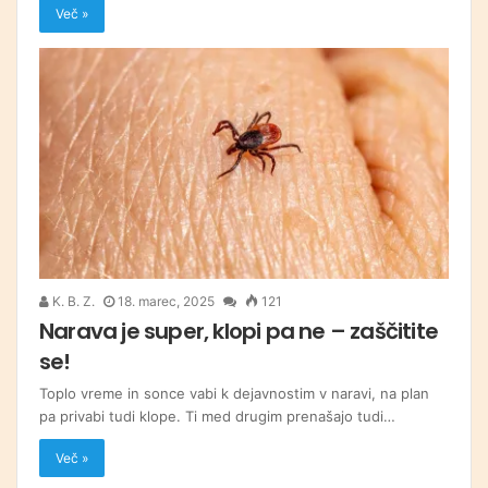
Več »
K. B. Z.
18. marec, 2025
121
Narava je super, klopi pa ne – zaščitite
se!
Toplo vreme in sonce vabi k dejavnostim v naravi, na plan
pa privabi tudi klope. Ti med drugim prenašajo tudi…
Več »