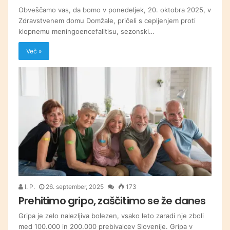
Obveščamo vas, da bomo v ponedeljek, 20. oktobra 2025, v
Zdravstvenem domu Domžale, pričeli s cepljenjem proti
klopnemu meningoencefalitisu, sezonski…
Več »
I. P.
26. september, 2025
173
Prehitimo gripo, zaščitimo se že danes
Gripa je zelo nalezljiva bolezen, vsako leto zaradi nje zboli
med 100.000 in 200.000 prebivalcev Slovenije. Gripa v