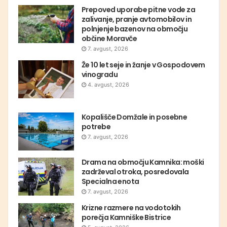
Prepoved uporabe pitne vode za
zalivanje, pranje avtomobilov in
polnjenje bazenov na območju
občine Moravče
7. avgust, 2026
Že 10 let seje in žanje v Gospodovem
vinogradu
4. avgust, 2026
Kopališče Domžale in posebne
potrebe
7. avgust, 2026
Drama na območju Kamnika: moški
zadrževal otroka, posredovala
Specialna enota
7. avgust, 2026
Krizne razmere na vodotokih
porečja Kamniške Bistrice