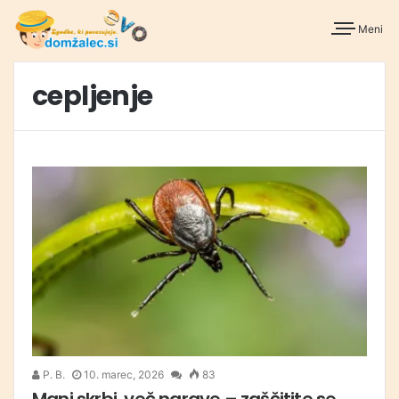
Meni
cepljenje
P. B.
10. marec, 2026
83
Manj skrbi, več narave – zaščitite se