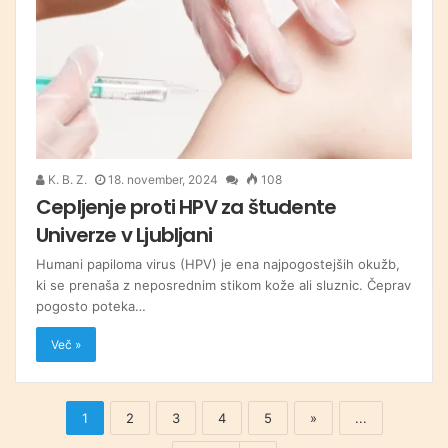
K. B. Z.
18. november, 2024
108
Cepljenje proti HPV za študente
Univerze v Ljubljani
Humani papiloma virus (HPV) je ena najpogostejših okužb,
ki se prenaša z neposrednim stikom kože ali sluznic. Čeprav
pogosto poteka…
Več »
1
2
3
4
5
»
...