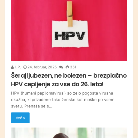
I. P.
24. februar, 2025
351
Šeraj ljubezen, ne bolezen – brezplačno
HPV cepljenje za vse do 26. leta!
HPV (humani papilomavirusi) so zelo pogosta virusna
okužba, ki prizadene tako ženske kot moške po vsem
svetu. Prenaša se s…
Več »