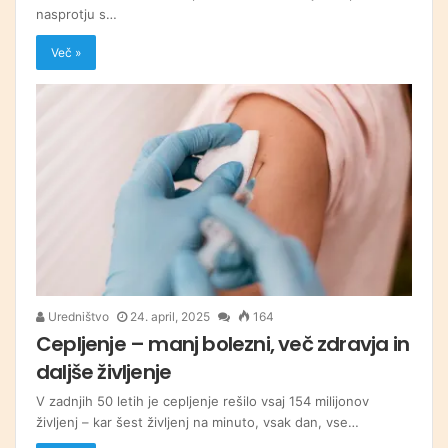
nasprotju s…
Več »
Uredništvo
24. april, 2025
164
Cepljenje – manj bolezni, več zdravja in
daljše življenje
V zadnjih 50 letih je cepljenje rešilo vsaj 154 milijonov
življenj – kar šest življenj na minuto, vsak dan, vse…