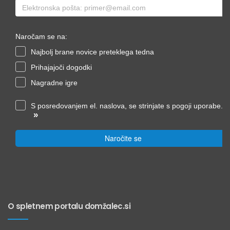
Naročam se na:
Najbolj brane novice preteklega tedna
Prihajajoči dogodki
Nagradne igre
S posredovanjem el. naslova, se strinjate s pogoji uporabe.
»
Naročite se
O spletnem portalu domžalec.si