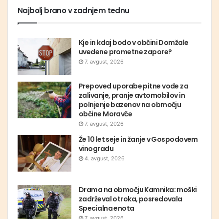
Najbolj brano v zadnjem tednu
Kje in kdaj bodo v občini Domžale
uvedene prometne zapore?
7. avgust, 2026
Prepoved uporabe pitne vode za
zalivanje, pranje avtomobilov in
polnjenje bazenov na območju
občine Moravče
7. avgust, 2026
Že 10 let seje in žanje v Gospodovem
vinogradu
4. avgust, 2026
Drama na območju Kamnika: moški
zadrževal otroka, posredovala
Specialna enota
7. avgust, 2026