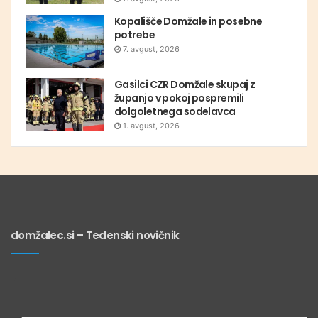
Kopališče Domžale in posebne
potrebe
7. avgust, 2026
Gasilci CZR Domžale skupaj z
županjo v pokoj pospremili
dolgoletnega sodelavca
1. avgust, 2026
domžalec.si – Tedenski novičnik