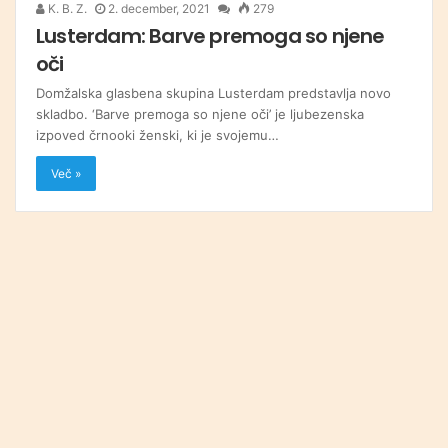
K. B. Z.
2. december, 2021
279
Lusterdam: Barve premoga so njene
oči
Domžalska glasbena skupina Lusterdam predstavlja novo
skladbo. ‘Barve premoga so njene oči’ je ljubezenska
izpoved črnooki ženski, ki je svojemu…
Več »