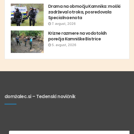
Drama na območju Kamnika: moški
zadrževal otroka, posredovala
Specialna enota
7. avgust, 2026
Krizne razmere na vodotokih
porečja Kamniške Bistrice
5. avgust, 2026
domžalec.si – Tedenski novičnik