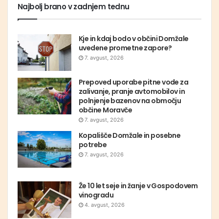
Najbolj brano v zadnjem tednu
Kje in kdaj bodo v občini Domžale
uvedene prometne zapore?
7. avgust, 2026
Prepoved uporabe pitne vode za
zalivanje, pranje avtomobilov in
polnjenje bazenov na območju
občine Moravče
7. avgust, 2026
Kopališče Domžale in posebne
potrebe
7. avgust, 2026
Že 10 let seje in žanje v Gospodovem
vinogradu
4. avgust, 2026