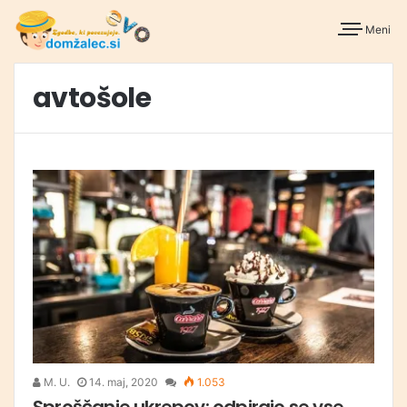
Meni
avtošole
M. U.
14. maj, 2020
1.053
Sproščanje ukrepov: odpirajo se vse