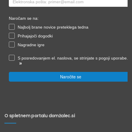
Naročam se na:
Najbolj brane novice preteklega tedna
Prihajajoči dogodki
Nagradne igre
S posredovanjem el. naslova, se strinjate s pogoji uporabe.
»
Naročite se
O spletnem portalu domžalec.si