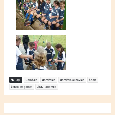
Tagi
Domžale
domžalec
domžalske novice
šport
ženski nogomet
ŽNK Radomlje