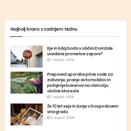
Najbolj brano v zadnjem tednu
Kje in kdaj bodo v občini Domžale
uvedene prometne zapore?
7. avgust, 2026
Prepoved uporabe pitne vode za
zalivanje, pranje avtomobilov in
polnjenje bazenov na območju
občine Moravče
7. avgust, 2026
Že 10 let seje in žanje v Gospodovem
vinogradu
4. avgust, 2026