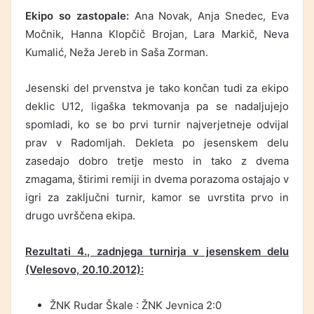
Ekipo so zastopale:
Ana Novak, Anja Snedec, Eva
Močnik, Hanna Klopčič Brojan, Lara Markič, Neva
Kumalić, Neža Jereb in Saša Zorman.
Jesenski del prvenstva je tako končan tudi za ekipo
deklic U12, ligaška tekmovanja pa se nadaljujejo
spomladi, ko se bo prvi turnir najverjetneje odvijal
prav v Radomljah. Dekleta po jesenskem delu
zasedajo dobro tretje mesto in tako z dvema
zmagama, štirimi remiji in dvema porazoma ostajajo v
igri za zaključni turnir, kamor se uvrstita prvo in
drugo uvrščena ekipa.
Rezultati 4., zadnjega turnirja v jesenskem delu
(Velesovo, 20.10.2012):
ŽNK Rudar Škale : ŽNK Jevnica 2:0