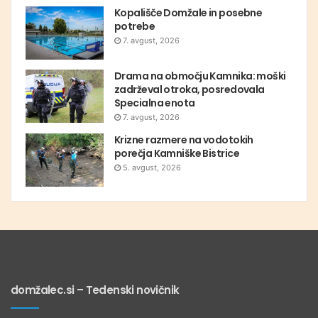
Kopališče Domžale in posebne
potrebe
7. avgust, 2026
Drama na območju Kamnika: moški
zadrževal otroka, posredovala
Specialna enota
7. avgust, 2026
Krizne razmere na vodotokih
porečja Kamniške Bistrice
5. avgust, 2026
domžalec.si – Tedenski novičnik