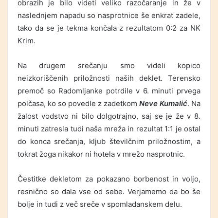
obrazih je bilo videti veliko razočaranje in že v
naslednjem napadu so nasprotnice še enkrat zadele,
tako da se je tekma končala z rezultatom 0:2 za NK
Krim.
Na drugem srečanju smo videli kopico
neizkoriščenih priložnosti naših deklet. Terensko
premoč so Radomljanke potrdile v 6. minuti prvega
polčasa, ko so povedle z zadetkom
Neve Kumalić
. Na
žalost vodstvo ni bilo dolgotrajno, saj se je že v 8.
minuti zatresla tudi naša mreža in rezultat 1:1 je ostal
do konca srečanja, kljub številčnim priložnostim, a
tokrat žoga nikakor ni hotela v mrežo nasprotnic.
Čestitke dekletom za pokazano borbenost in voljo,
resnično so dala vse od sebe. Verjamemo da bo še
bolje in tudi z več sreče v spomladanskem delu.