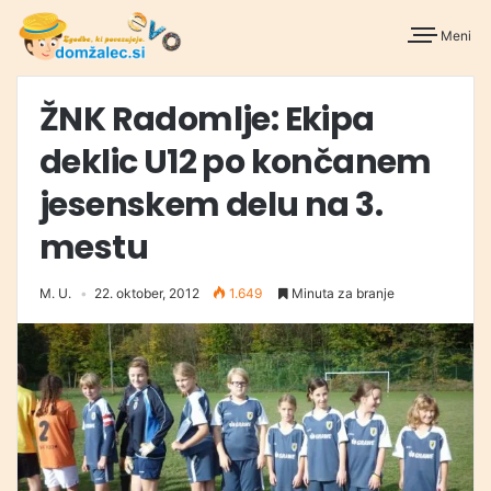
Meni
ŽNK Radomlje: Ekipa
deklic U12 po končanem
jesenskem delu na 3.
mestu
M. U.
22. oktober, 2012
1.649
Minuta za branje