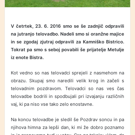
V četrtek, 23. 6. 2016 smo se še zadnjič odpravili
na jutranjo telovadbo. Nadeli smo si oranžne majice
in se zgodaj zjutraj odpravili za Kamniško Bistrico.
Tokrat pa smo s seboj povabili še prijatelje Metulje
iz enote Bistra.
Kot vedno so nas telovadci sprejeli z nasmehom na
obrazu. Skupaj smo naredili velik krog in začeli s
telovadnim pozdravom. Telovadci so nas ves čas
telovadbe bodrili in spodbujali pri izvajanju različnih
vaj, ki pa niso vse tako zelo enostavne.
Na koncu telovadbe je sledil še Pozdrav soncu in pa
njihova himna za lepši dan, ki mi že dobro poznamo