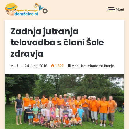
Meni
Zadnja jutranja
telovadba s člani Šole
zdravja
M. U.
24. junij, 2016
1.327
Manj, kot minuto za branje