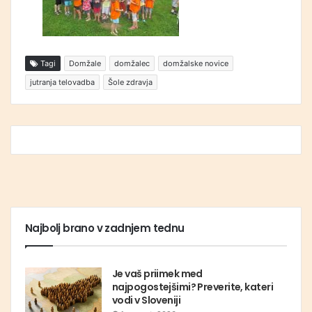
Tagi
Domžale
domžalec
domžalske novice
jutranja telovadba
Šole zdravja
Najbolj brano v zadnjem tednu
Je vaš priimek med
najpogostejšimi? Preverite, kateri
vodi v Sloveniji