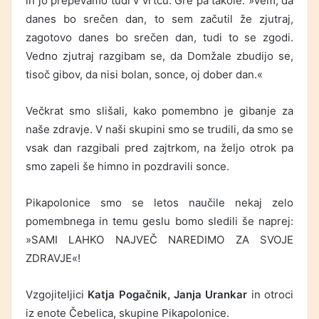
in jo prepevamo tudi v vrtcu. Gre pa takole: »Vem, da
danes bo srečen dan, to sem začutil že zjutraj,
zagotovo danes bo srečen dan, tudi to se zgodi.
Vedno zjutraj razgibam se, da Domžale zbudijo se,
tisoč gibov, da nisi bolan, sonce, oj dober dan.«
Večkrat smo slišali, kako pomembno je gibanje za
naše zdravje. V naši skupini smo se trudili, da smo se
vsak dan razgibali pred zajtrkom, na željo otrok pa
smo zapeli še himno in pozdravili sonce.
Pikapolonice smo se letos naučile nekaj zelo
pomembnega in temu geslu bomo sledili še naprej:
»SAMI LAHKO NAJVEČ NAREDIMO ZA SVOJE
ZDRAVJE«!
Vzgojiteljici
Katja Pogačnik,
Janja Urankar
in otroci
iz enote Čebelica, skupine Pikapolonice.