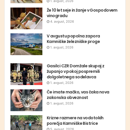
1. avgust, 2026
Že 10 let seje in žanje v Gospodovem
vinogradu
4. avgust, 2026
V avgustu popolna zapora
Kamniške železniške proge
1. avgust, 2026
Gasilci CZR Domžale skupaj z
županjo v pokoj pospremili
dolgoletnega sodelavca
1. avgust, 2026
Če imate mačko, vas čaka nova
zakonska obveznost
1. avgust, 2026
Krizne razmere na vodotokih
porečja Kamniške Bistrice
5. avgust, 2026