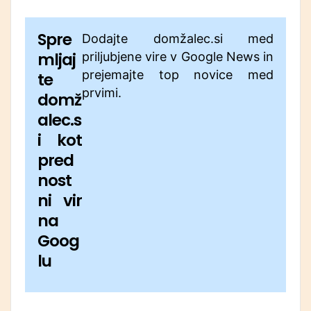
Spre
Dodajte domžalec.si med
mljaj
priljubjene vire v Google News in
prejemajte top novice med
te
prvimi.
domž
alec.s
i kot
pred
nost
ni vir
na
Goog
lu