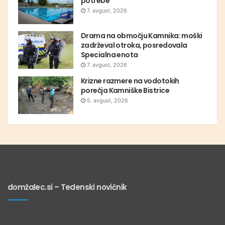
potrebe
7. avgust, 2026
Drama na območju Kamnika: moški
zadrževal otroka, posredovala
Specialna enota
7. avgust, 2026
Krizne razmere na vodotokih
porečja Kamniške Bistrice
5. avgust, 2026
domžalec.si – Tedenski novičnik