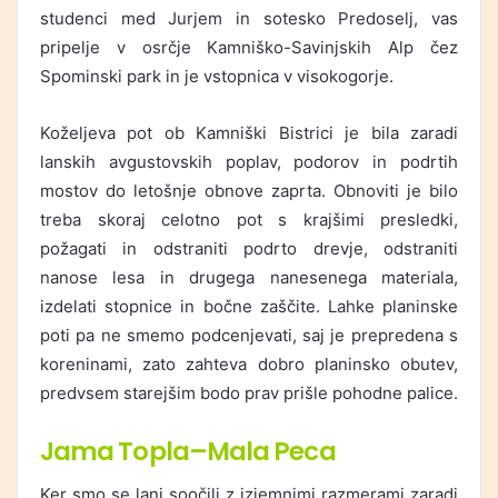
studenci med Jurjem in sotesko Predoselj, vas
pripelje v osrčje Kamniško-Savinjskih Alp čez
Spominski park in je vstopnica v visokogorje.
Koželjeva pot ob Kamniški Bistrici je bila zaradi
lanskih avgustovskih poplav, podorov in podrtih
mostov do letošnje obnove zaprta. Obnoviti je bilo
treba skoraj celotno pot s krajšimi presledki,
požagati in odstraniti podrto drevje, odstraniti
nanose lesa in drugega nanesenega materiala,
izdelati stopnice in bočne zaščite. Lahke planinske
poti pa ne smemo podcenjevati, saj je prepredena s
koreninami, zato zahteva dobro planinsko obutev,
predvsem starejšim bodo prav prišle pohodne palice.
Jama Topla–Mala Peca
Ker smo se lani soočili z izjemnimi razmerami zaradi