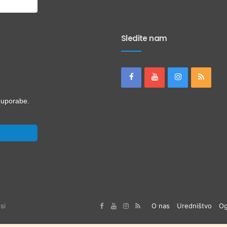
Sledite nam
i uporabe.
si
O nas
Uredništvo
Og