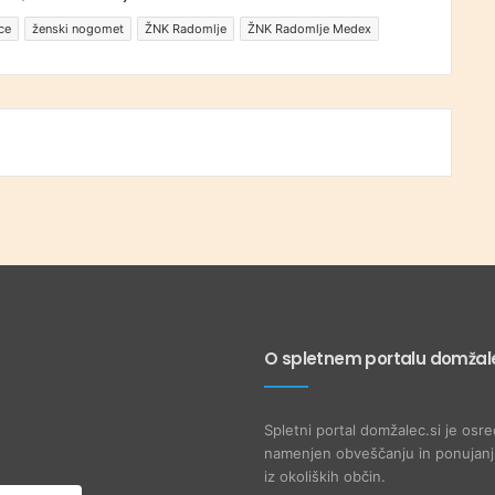
ce
ženski nogomet
ŽNK Radomlje
ŽNK Radomlje Medex
O spletnem portalu domžale
Spletni portal domžalec.si je osre
namenjen obveščanju in ponujanju
iz okoliških občin.