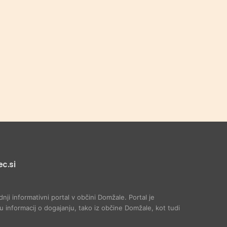
c.si
dnji informativni portal v občini Domžale. Portal je
 informacij o dogajanju, tako iz občine Domžale, kot tudi