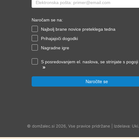
Naročam se na:
Najbolj brane novice preteklega tedna
Prihajajoči dogodki
Nagradne igre
S posredovanjem el. naslova, se strinjate s pogoj
»
Naročite se
© domžalec.si 2026, Vse pravice pridržane | Izdelava: Uki.