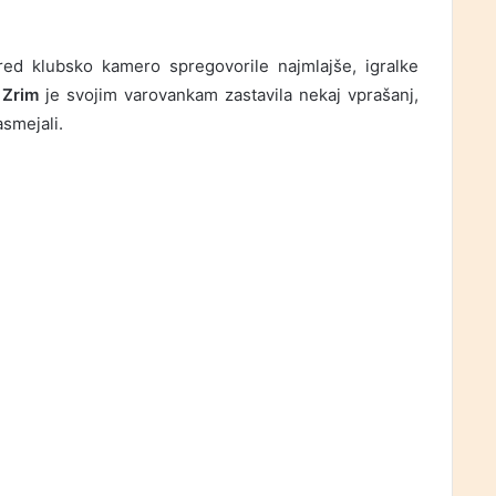
pred klubsko kamero spregovorile najmlajše, igralke
 Zrim
je svojim varovankam zastavila nekaj vprašanj,
asmejali.