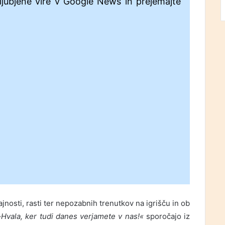
ljubjene vire v Google News in prejemajte
rajnosti, rasti ter nepozabnih trenutkov na igrišču in ob
»Hvala, ker tudi danes verjamete v nas!«
sporočajo iz