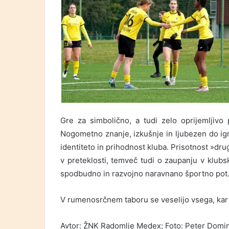
Gre za simbolično, a tudi zelo oprijemljivo 
Nogometno znanje, izkušnje in ljubezen do igre
identiteto in prihodnost kluba. Prisotnost »dr
v preteklosti, temveč tudi o zaupanju v klu
spodbudno in razvojno naravnano športno pot
V rumenosrčnem taboru se veselijo vsega, kar 
Avtor: ŽNK Radomlje Medex; Foto:
Peter Domi