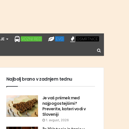
LPP
EVO
OSMRTNICE
JE
VOZNI RED
EVO
OSMRTNICE
VOZNI
Vnesite
RED
iskalni
niz
Najbolj brano v zadnjem tednu
Je vaš priimek med
najpogostejšimi?
Preverite, kateri vodi v
Sloveniji
1. avgust, 2026