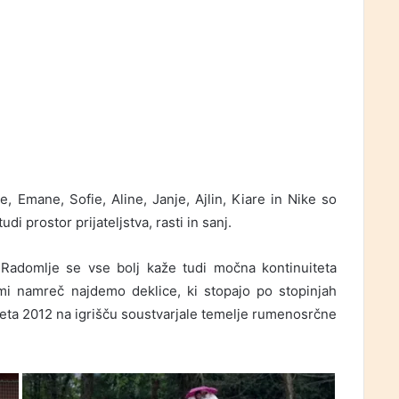
re, Emane, Sofie, Aline, Janje, Ajlin, Kiare in Nike so
i prostor prijateljstva, rasti in sanj.
domlje se vse bolj kaže tudi močna kontinuiteta
i namreč najdemo deklice, ki stopajo po stopinjah
 leta 2012 na igrišču soustvarjale temelje rumenosrčne