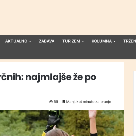
AKTUALNO
ZABAVA
TURIZEM
KOLUMNA
TRŽEN
rčnih: najmlajše že po
59
Manj, kot minuto za branje