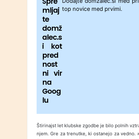
Spre
Dodajte domžalec.si med pri
mljaj
top novice med prvimi.
te
domž
alec.s
i kot
pred
nost
ni vir
na
Goog
lu
Štirinajst let klubske zgodbe je bilo polnih vzt
njem. Gre za trenutke, ki ostanejo za vedno.