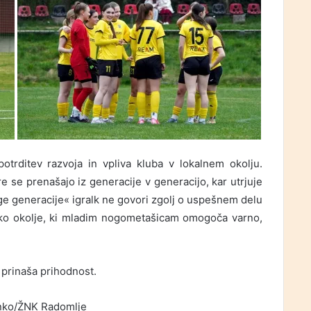
potrditev razvoja in vpliva kluba v lokalnem okolju.
 se prenašajo iz generacije v generacijo, kar utrjuje
uge generacije« igralk ne govori zgolj o uspešnem delu
bsko okolje, ki mladim nogometašicam omogoča varno,
.
prinaša prihodnost.
nko/ŽNK Radomlje