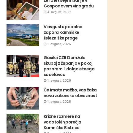
Že 10 let seje in žanje v
Gospodovem vinogradu
4. avgust, 2026
V avgustu popolna
zapora Kamniške
železniške proge
1. avgust, 2026
Gasilci CZR Domžale
skupaj z županjo v pokoj
pospremili dolgoletnega
sodelavca
1. avgust, 2026
Če imate mačko, vas čaka
nova zakonska obveznost
1. avgust, 2026
Krizne razmere na
vodotokih porečja
Kamniške Bistrice