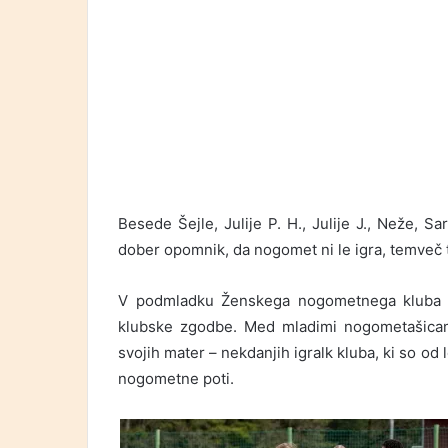
Besede Šejle, Julije P. H., Julije J., Neže, Sa
dober opomnik, da nogomet ni le igra, temveč tud
V podmladku Ženskega nogometnega kluba Ra
klubske zgodbe. Med mladimi nogometašicam
svojih mater – nekdanjih igralk kluba, ki so od
nogometne poti.