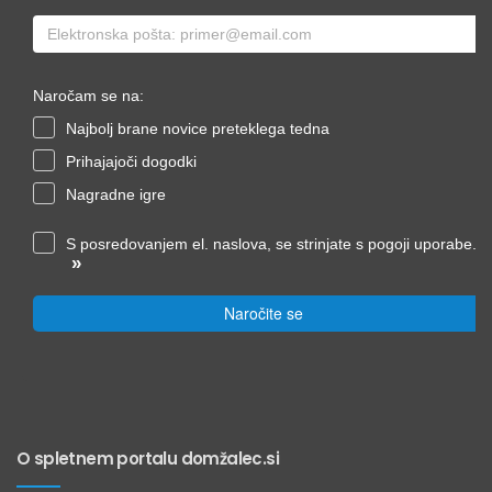
Naročam se na:
Najbolj brane novice preteklega tedna
Prihajajoči dogodki
Nagradne igre
S posredovanjem el. naslova, se strinjate s pogoji uporabe.
»
Naročite se
O spletnem portalu domžalec.si