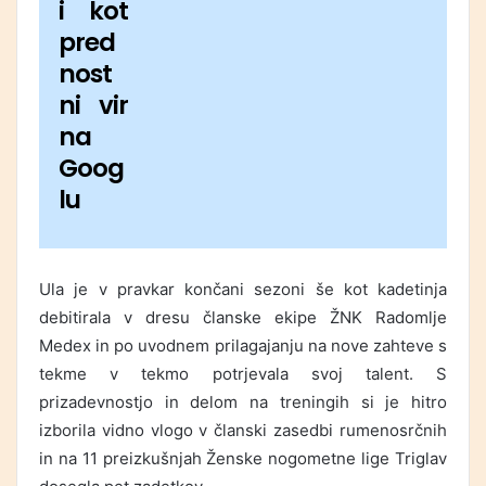
i kot
pred
nost
ni vir
na
Goog
lu
Ula je v pravkar končani sezoni še kot kadetinja
debitirala v dresu članske ekipe ŽNK Radomlje
Medex in po uvodnem prilagajanju na nove zahteve s
tekme v tekmo potrjevala svoj talent. S
prizadevnostjo in delom na treningih si je hitro
izborila vidno vlogo v članski zasedbi rumenosrčnih
in na 11 preizkušnjah Ženske nogometne lige Triglav