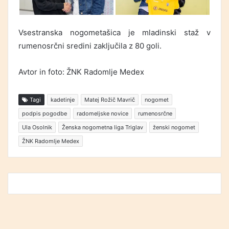
Vsestranska nogometašica je mladinski staž v
rumenosrčni sredini zaključila z 80 goli.
Avtor in foto: ŽNK Radomlje Medex
Tagi
kadetinje
Matej Rožič Mavrič
nogomet
podpis pogodbe
radomeljske novice
rumenosrčne
Ula Osolnik
Ženska nogometna liga Triglav
ženski nogomet
ŽNK Radomlje Medex