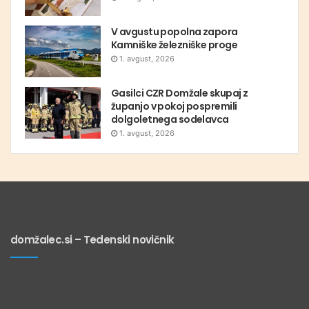
V avgustu popolna zapora
Kamniške železniške proge
1. avgust, 2026
Gasilci CZR Domžale skupaj z
županjo v pokoj pospremili
dolgoletnega sodelavca
1. avgust, 2026
domžalec.si – Tedenski novičnik