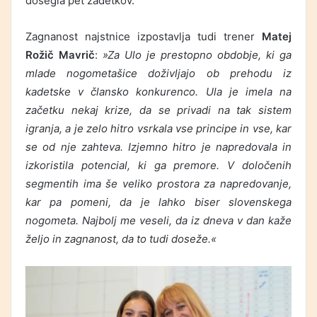
dosegla pet zadetkov.
Zagnanost najstnice izpostavlja tudi trener
Matej
Rožič Mavrič
:
»Za Ulo je prestopno obdobje, ki ga
mlade nogometašice doživljajo ob prehodu iz
kadetske v člansko konkurenco. Ula je imela na
začetku nekaj krize, da se privadi na tak sistem
igranja, a je zelo hitro vsrkala vse principe in vse, kar
se od nje zahteva. Izjemno hitro je napredovala in
izkoristila potencial, ki ga premore. V določenih
segmentih ima še veliko prostora za napredovanje,
kar pa pomeni, da je lahko biser slovenskega
nogometa. Najbolj me veseli, da iz dneva v dan kaže
željo in zagnanost, da to tudi doseže.«