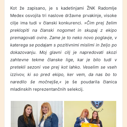
Kot že zapisano, je s kadetinjami ŽNK Radomlje
Medex osvojila tri naslove državne prvakinje, visoke
cilje ima tudi v članski konkurenci.
»Čim prej želim
preklopiti na članski nogomet in skupaj z ekipo
premagovati ovire. Zame je to neko novo poglavje, v
katerega se podajam s pozitivnimi mislimi in željo po
dokazovanju. Moj glavni cilj je napredovati skozi
zahtevne tekme članske lige, kar je bilo tudi v
pretekli sezoni vse prej kot lahko. Veselim se vseh
izzivov, ki so pred ekipo, ker vem, da nas bo to
naredilo še močnejše,«
je še poudarila članica
mladinskih reprezentančnih selekcij.