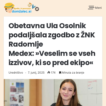
Meni
Obetavna Ula Osolnik
podaljšala zgodbo z ŽNK
Radomlje
Medex: »Veselim se vseh
izzivov, ki so pred ekipo«
Uredništvo
7. junij, 2025
174
Minuta za branje