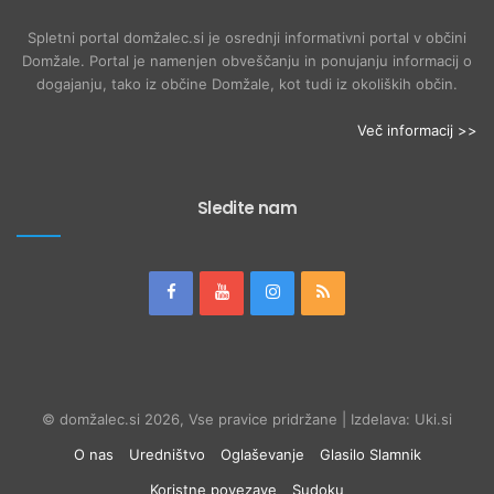
Spletni portal domžalec.si je osrednji informativni portal v občini
Domžale. Portal je namenjen obveščanju in ponujanju informacij o
dogajanju, tako iz občine Domžale, kot tudi iz okoliških občin.
Več informacij >>
Sledite nam
© domžalec.si 2026, Vse pravice pridržane | Izdelava: Uki.si
O nas
Uredništvo
Oglaševanje
Glasilo Slamnik
Koristne povezave
Sudoku