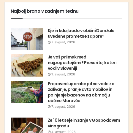
Najbolj brano v zadnjem tednu
Kje in kdaj bodo v občini Domžale
uvedene prometne zapore?
7. avgust, 2026
Je vaš priimek med
najpogostejšimi? Preverite, kateri
vodi v Sloveniji
1. avgust, 2026
Prepoved uporabe pitne vode za
zalivanje, pranje avtomobilov in
polnjenje bazenov na območju
občine Moravče
7. avgust, 2026
Že 10 let seje in žanje v Gospodovem
vinogradu
4. avgust, 2026