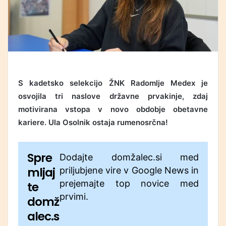
S kadetsko selekcijo ŽNK Radomlje Medex je
osvojila tri naslove državne prvakinje, zdaj
motivirana vstopa v novo obdobje obetavne
kariere. Ula Osolnik ostaja rumenosrčna!
Spre
Dodajte domžalec.si med
mljaj
priljubjene vire v Google News in
prejemajte top novice med
te
prvimi.
domž
alec.s