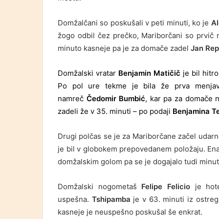
Domžalčani so poskušali v peti minuti, ko je
A
žogo odbil čez prečko, Mariborčani so prvič n
minuto kasneje pa je za domače zadel
Jan Re
Domžalski vratar
Benjamin Matičič
je bil hitr
Po pol ure tekme je bila že prva menjav
namreč
Čedomir Bumbić
, kar pa za domače n
zadeli že v 35. minuti – po podaji
Benjamina T
Drugi polčas se je za Mariborčane začel udarno, 
je bil v globokem prepovedanem položaju. Enak
domžalskim golom pa se je dogajalo tudi minut
Domžalski nogometaš
Felipe Felicio
je hot
uspešna.
Tshipamba
je v 63. minuti iz ostre
kasneje je neuspešno poskušal še enkrat.