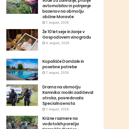
vode za zalivanje, pranje
avtomobilov in polnjenje
bazenov na območju
občine Moravče
7. avgust, 2026
Že 10 let seje in žanje v
Gospodovem vinogradu
4. avgust, 2026
Kopališče Domžale in
posebne potrebe
7. avgust, 2026
Drama na območju
Kamnika: moški zadrževal
otroka, posredovala
Specialna enota
7. avgust, 2026
Krizne razmere na
vodotokih porečja