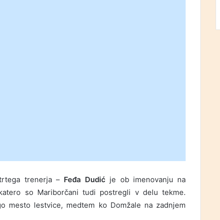
trtega trenerja –
Feđa Dudić
je ob imenovanju na
katero so Mariborčani tudi postregli v delu tekme.
ugo mesto lestvice, medtem ko Domžale na zadnjem