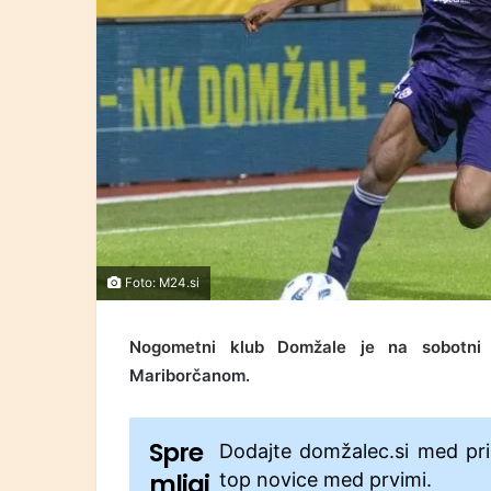
Foto: M24.si
Nogometni klub Domžale je na sobotni 
Mariborčanom.
Spre
Dodajte domžalec.si med pri
mljaj
top novice med prvimi.