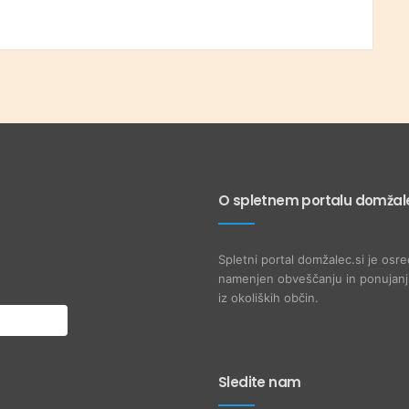
O spletnem portalu domžale
Spletni portal domžalec.si je osre
namenjen obveščanju in ponujanju
iz okoliških občin.
Sledite nam