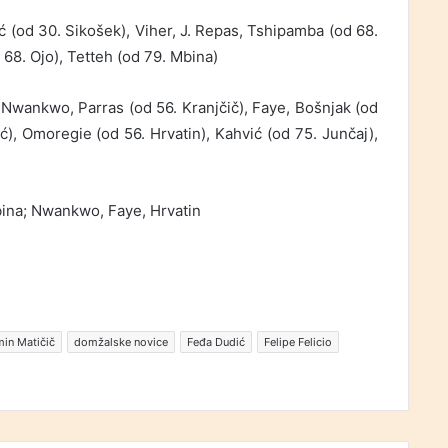
 (od 30. Sikošek), Viher, J. Repas, Tshipamba (od 68.
 68. Ojo), Tetteh (od 79. Mbina)
 Nwankwo, Parras (od 56. Kranjčič), Faye, Bošnjak (od
ć), Omoregie (od 56. Hrvatin), Kahvić (od 75. Junčaj),
bina; Nwankwo, Faye, Hrvatin
in Matičič
domžalske novice
Feđa Dudić
Felipe Felicio