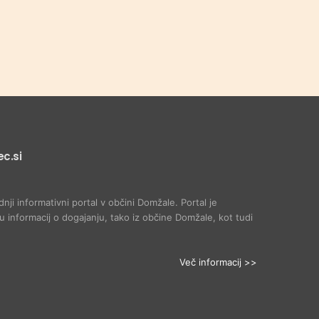
c.si
dnji informativni portal v občini Domžale. Portal je
 informacij o dogajanju, tako iz občine Domžale, kot tudi
Več informacij >>