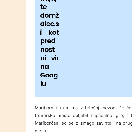
te
domž
alec.s
i kot
pred
nost
ni vir
na
Goog
lu
Mariborski klub ima v letošnji sezoni že če
trenersko mesto obljubil napadalno igro, s 
Mariborčani so se z zmago zavihteli na dr
mestu.