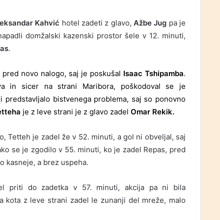
leksandar Kahvić
hotel zadeti z glavo,
Ažbe Jug
pa je
apadli domžalski kazenski prostor šele v 12. minuti,
pas
.
o pred novo nalogo, saj je poskušal
Isaac Tshipamba
.
a in sicer na strani Maribora, poškodoval se
je
i predstavljalo bistvenega problema, saj so ponovno
etteha
je z leve strani je z glavo zadel
Omar Rekik.
Tetteh je zadel že v 52. minuti, a gol ni obveljal, saj
o se je zgodilo v 55. minuti, ko je zadel Repas, pred
o kasneje, a brez uspeha.
el priti do zadetka v 57. minuti, akcija pa ni bila
ga kota z leve strani zadel le zunanji del mreže, malo