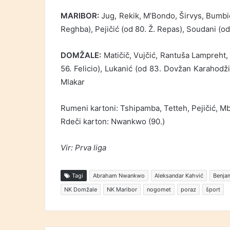
MARIBOR:
Jug, Rekik, M’Bondo, Širvys, Bumbić
Reghba), Pejičić (od 80. Ž. Repas), Soudani (od
DOMŽALE:
Matičič, Vujčić, Rantuša Lampreht,
56. Felicio), Lukanić (od 83. Dovžan Karahodži
Mlakar
Rumeni kartoni: Tshipamba, Tetteh, Pejičić, M
Rdeči karton: Nwankwo (90.)
Vir: Prva liga
Tagi
Abraham Nwankwo
Aleksandar Kahvić
Benjam
NK Domžale
NK Maribor
nogomet
poraz
šport