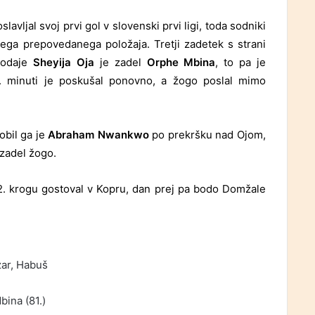
slavljal svoj prvi gol v slovenski prvi ligi, toda sodniki
ega prepovedanega položaja. Tretji zadetek s strani
 podaje
Sheyija Oja
je zadel
Orphe Mbina
, to pa je
2. minuti je poskušal ponovno, a žogo poslal mimo
obil ga je
Abraham Nwankwo
po prekršku nad Ojom,
 zadel žogo.
. krogu gostoval v Kopru, dan prej pa bodo Domžale
zar, Habuš
Mbina (81.)