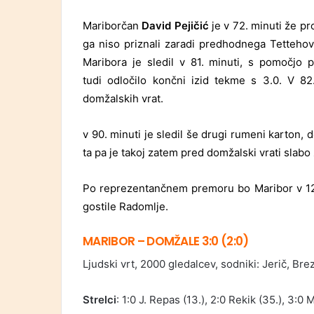
Mariborčan
David Pejičić
je v 72. minuti že pro
ga niso priznali zaradi predhodnega Tettehov
Maribora je sledil v 81. minuti, s pomočjo
tudi odločilo končni izid tekme s 3.0. V 8
domžalskih vrat.
v 90. minuti je sledil še drugi rumeni karton, d
ta pa je takoj zatem pred domžalski vrati slabo
Po reprezentančnem premoru bo Maribor v 12
gostile Radomlje.
MARIBOR – DOMŽALE 3:0 (2:0)
Ljudski vrt, 2000 gledalcev, sodniki: Jerič, Bre
Strelci
: 1:0 J. Repas (13.), 2:0 Rekik (35.), 3:0 