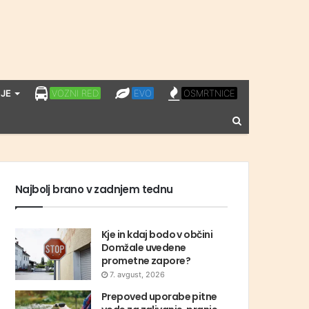
LPP
EVO
OSMRTNICE
JE
VOZNI RED
EVO
OSMRTNICE
VOZNI
Vnesite
RED
iskalni
niz
Najbolj brano v zadnjem tednu
Kje in kdaj bodo v občini
Domžale uvedene
prometne zapore?
7. avgust, 2026
Prepoved uporabe pitne