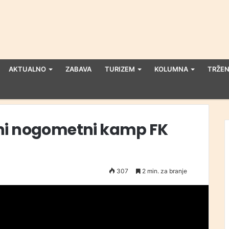
AKTUALNO
ZABAVA
TURIZEM
KOLUMNA
TRŽEN
ni nogometni kamp FK
307
2 min. za branje