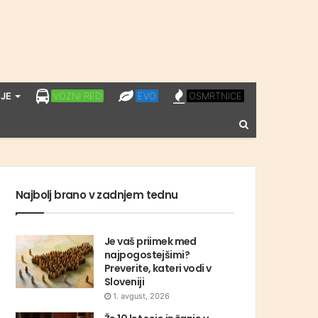
LPP
EVO
OSMRTNICE
JE
VOZNI RED
EVO
OSMRTNICE
VOZNI
Vnesite
RED
iskalni
niz
Najbolj brano v zadnjem tednu
Je vaš priimek med
najpogostejšimi?
Preverite, kateri vodi v
Sloveniji
1. avgust, 2026