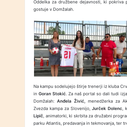
Oddelka za družbene dejavnosti, ki pokriva
gostuje v Domžalah.
Na kampu sodelujejo štirje trenerji iz kluba C
in
Goran Stokić
. Za naš portal so dali tudi i
Domžalah:
Anđela Živić,
menedžerka za Ak
Zvezda kampa za Slovenijo,
Jurček Dolenc
, 
Lipič
, animatorki, ki skrbita za družabni progr
parku Atlantis, predavanja in tekmovanja, ter t