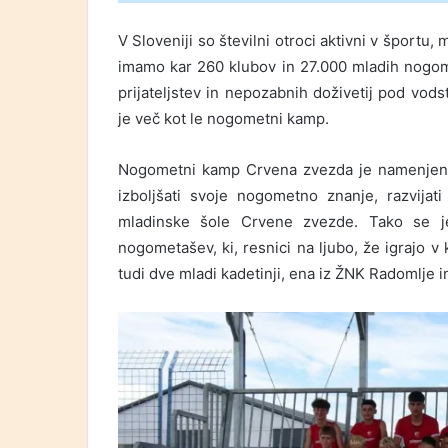
V Sloveniji so številni otroci aktivni v športu,
imamo kar 260 klubov in 27.000 mladih nogome
prijateljstev in nepozabnih doživetij pod vo
je več kot le nogometni kamp.
Nogometni kamp Crvena zvezda je namenjen de
izboljšati svoje nogometno znanje, razvijat
mladinske šole Crvene zvezde. Tako se j
nogometašev, ki, resnici na ljubo, že igrajo v k
tudi dve mladi kadetinji, ena iz ŽNK Radomlje i