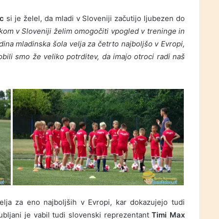
nc
si je želel, da mladi v Sloveniji začutijo ljubezen do
kom v Sloveniji želim omogočiti vpogled v treninge in
dina mladinska šola velja za četrto najboljšo v Evropi,
obili smo že veliko potrditev, da imajo otroci radi naš
ja za eno najboljših v Evropi, kar dokazujejo tudi
bljani je vabil tudi slovenski reprezentant
Timi Max