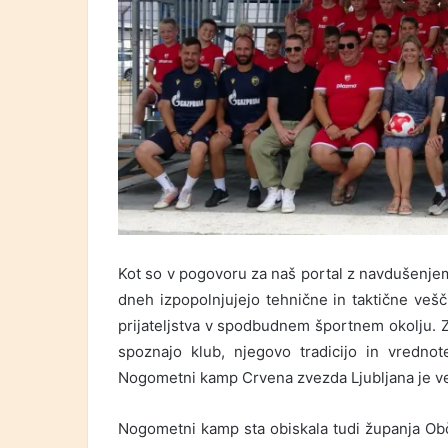
Kot so v pogovoru za naš portal z navdušenjem
dneh izpopolnjujejo tehnične in taktične vešč
prijateljstva v spodbudnem športnem okolju. Z
spoznajo klub, njegovo tradicijo in vredno
Nogometni kamp Crvena zvezda Ljubljana je ve
Nogometni kamp sta obiskala tudi županja O