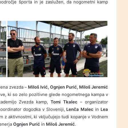
 področje športa in je zaslužen, da nogometni kamp
rvena zvezda –
Miloš Ivić, Ognjen Purić, Miloš Jeremić
zjave, ki so zelo pozitivne glede nogometnega kampa v
ademijo Zvezda kamp,
Tomi Tkalec
– organizator
koordinator dogodka v Sloveniji,
Lenča Malec
in
Lea
am z aktivnostmi, ki vključujejo tudi kopanje v Vodnem
renerja
Ognjen Purić
in
Miloš Jeremić
.