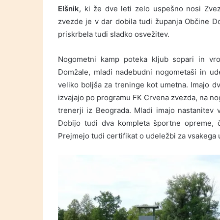
Elšnik
, ki že dve leti zelo uspešno nosi Zv
zvezde je v dar dobila tudi županja Občine 
priskrbela tudi sladko osvežitev.
Nogometni kamp poteka kljub sopari in vro
Domžale, mladi nadebudni nogometaši in udel
veliko boljša za treninge kot umetna. Imajo d
izvajajo po programu FK Crvena zvezda, na n
trenerji iz Beograda. Mladi imajo nastanitev v 
Dobijo tudi dva kompleta športne opreme, č
Prejmejo tudi certifikat o udeležbi za vsakega