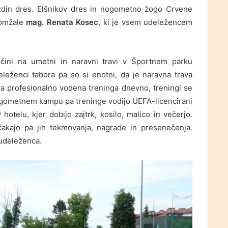
ezdin dres. Elšnikov dres in nogometno žogo Crvene
Domžale
mag. Renata Kosec
, ki je vsem udeležencem
čini na umetni in naravni travi v Športnem parku
eženci tabora pa so si enotni, da je naravna trava
va profesionalno vodena treninga dnevno, treningi se
ogometnem kampu pa treninge vodijo UEFA-licencirani
hotelu, kjer dobijo zajtrk, kosilo, malico in večerjo.
akajo pa jih tekmovanja, nagrade in presenečenja.
 udeleženca.