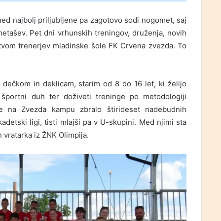
 med najbolj priljubljene pa zagotovo sodi nogomet, saj
tašev. Pet dni vrhunskih treningov, druženja, novih
dstvom trenerjev mladinske šole FK Crvena zvezda. To
čkom in deklicam, starim od 8 do 16 let, ki želijo
i športni duh ter doživeti treninge po metodologiji
e na Zvezda kampu zbralo štirideset nadebudnih
adetski ligi, tisti mlajši pa v U-skupini. Med njimi sta
n vratarka iz ŽNK Olimpija.