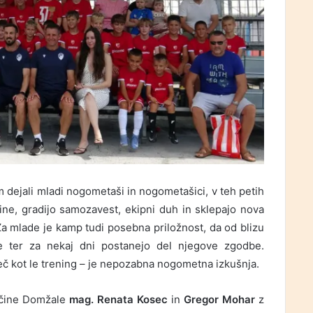
 dejali mladi nogometaši in nogometašici, v teh petih
ine, gradijo samozavest, ekipni duh in sklepajo nova
a mlade je kamp tudi posebna priložnost, da od blizu
te ter za nekaj dni postanejo del njegove zgodbe.
č kot le trening – je nepozabna nogometna izkušnja.
bčine Domžale
mag. Renata Kosec
in
Gregor Mohar
z