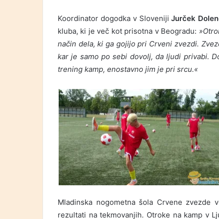
Koordinator dogodka v Sloveniji
Jurček Dole
kluba, ki je več kot prisotna v Beogradu:
»Otro
način dela, ki ga gojijo pri Crveni zvezdi. Zvez
kar je samo po sebi dovolj, da ljudi privabi. D
trening kamp, enostavno jim je pri srcu.«
Mladinska nogometna šola Crvene zvezde vel
rezultati na tekmovanjih. Otroke na kamp v Lju