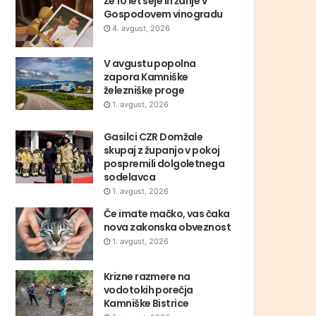
Že 10 let seje in žanje v
Gospodovem vinogradu
4. avgust, 2026
V avgustu popolna
zapora Kamniške
železniške proge
1. avgust, 2026
Gasilci CZR Domžale
skupaj z županjo v pokoj
pospremili dolgoletnega
sodelavca
1. avgust, 2026
Če imate mačko, vas čaka
nova zakonska obveznost
1. avgust, 2026
Krizne razmere na
vodotokih porečja
Kamniške Bistrice