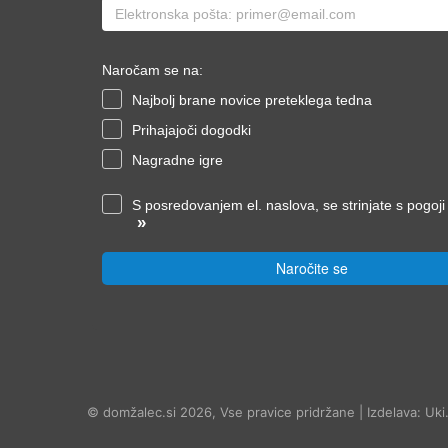
Naročam se na:
Najbolj brane novice preteklega tedna
Prihajajoči dogodki
Nagradne igre
S posredovanjem el. naslova, se strinjate s pogoj
»
Naročite se
© domžalec.si 2026, Vse pravice pridržane | Izdelava: Uki.