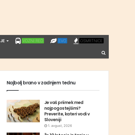
LPP
EVO
OSMRTNICE
JE
VOZNI RED
EVO
OSMRTNICE
VOZNI
Vnesite
RED
iskalni
niz
Najbolj brano v zadnjem tednu
Je vaš priimek med
najpogostejšimi?
Preverite, kateri vodi v
Sloveniji
1. avgust, 2026