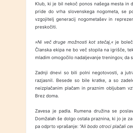
Klub, ki je bil nekoč ponos našega mesta in 
pride do vrha slovenskega nogometa, se posl
vzgojitelj generacij nogometašev in repreze
preskočiti.
»Ni več druge možnosti kot stečaj,«
je boleč
Članska ekipa ne bo več stopila na igrišče, te
mladim omogočilo nadaljevanje treningov, da sa
Zadnji dnevi so bili polni negotovosti, a ju
razjasnil. Besede so bile kratke, a so zadele
neizplačanim plačam in praznim obljubam vztr
Brez doma.
Zavesa je padla. Rumena družina se poslavl
Domžalah še dolgo ostala praznina, ki jo je za 
pa odprto vprašanje:
”Ali bodo otroci plačali 