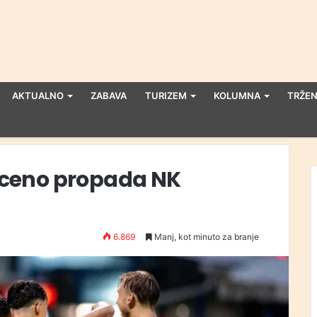
AKTUALNO
ZABAVA
TURIZEM
KOLUMNA
TRŽEN
li ceno propada NK
6.869
Manj, kot minuto za branje