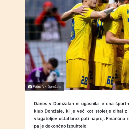
Foto: NK Domžale
Danes v Domžalah ni ugasnila le ena šport
klub Domžale, ki je več kot stoletje dihal z
vlagateljev ostal brez poti naprej. Finančna r
pa je dokončno izpuhtelo.