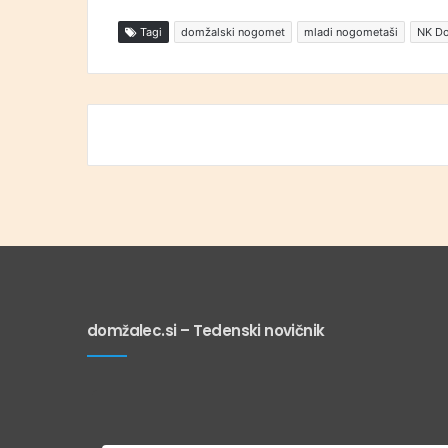
Tagi
domžalski nogomet
mladi nogometaši
NK D
domžalec.si – Tedenski novičnik