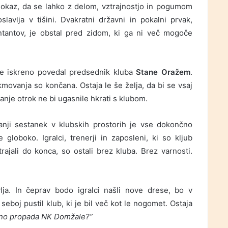
dokaz, da se lahko z delom, vztrajnostjo in pogumom
avlja v tišini. Dvakratni državni in pokalni prvak,
ntantov, je obstal pred zidom, ki ga ni več mogoče
e iskreno povedal predsednik kluba
Stane Oražem
.
kmovanja so končana. Ostaja le še želja, da bi se vsaj
nje otrok ne bi ugasnile hkrati s klubom.
tranji sestanek v klubskih prostorih je vse dokončno
 globoko. Igralci, trenerji in zaposleni, ki so kljub
ajali do konca, so ostali brez kluba. Brez varnosti.
ja. In čeprav bodo igralci našli nove drese, bo v
seboj pustil klub, ki je bil več kot le nogomet. Ostaja
ceno propada NK Domžale?”