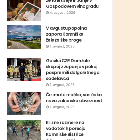
Že 10 let seje in žanje v
Gospodovem vinogradu
4. avgust, 2026
V avgustu popolna
zapora Kamniške
železniške proge
1. avgust, 2026
Gasilci CZR Domžale
skupaj z županjo v pokoj
pospremili dolgoletnega
sodelavca
1. avgust, 2026
Če imate mačko, vas čaka
nova zakonska obveznost
1. avgust, 2026
Krizne razmere na
vodotokih porečja
Kamniške Bistrice