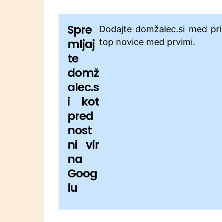
Spre
Dodajte domžalec.si med pri
mljaj
top novice med prvimi.
te
domž
alec.s
i kot
pred
nost
ni vir
na
Goog
lu