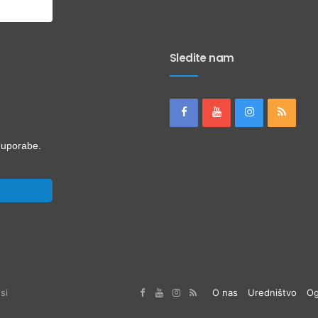
Sledite nam
i uporabe.
si
O nas
Uredništvo
Og