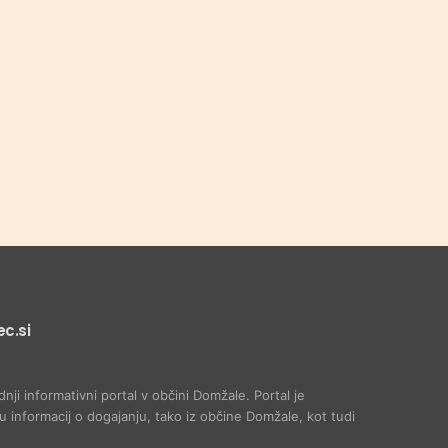
c.si
dnji informativni portal v občini Domžale. Portal je
 informacij o dogajanju, tako iz občine Domžale, kot tudi