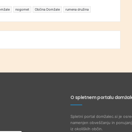
omžale
nogomet
Občina Domžale
rumena družina
O spletnem portalu domžale
Spletni portal domžalec.si je osre
namenjen obveščanju in ponujanju
iz okoliških občin.