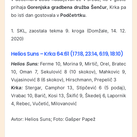
prihaja
Gorenjska gradbena družba Šenčur
, Krka pa
bo isti dan gostovala v
Podčetrtku
.
1. SKL, zaostala tekma 9. kroga (Domžale, 14. 12.
2020)
Helios Suns
– Krka
64:61
(17:18, 23:14, 6:19, 18:10)
Helios Suns:
Ferme 10, Morina 9, Mirtič, Orel, Bratec
10, Oman 7, Sekulović 8 (10 skokov), Mahkovic 9,
Vujasinović 8 (6 skokov), Hirschmann, Prepelič 3
Krka:
Stergar, Camphor 13, Stipčević 6 (5 podaj),
Vrabac 10, Barič, Kosi 13, Škifić 9, Škedelj 6, Lapornik
4, Rebec, Vučetić, Milovanović
Avtor: Helios Suns; Foto: Gašper Papež