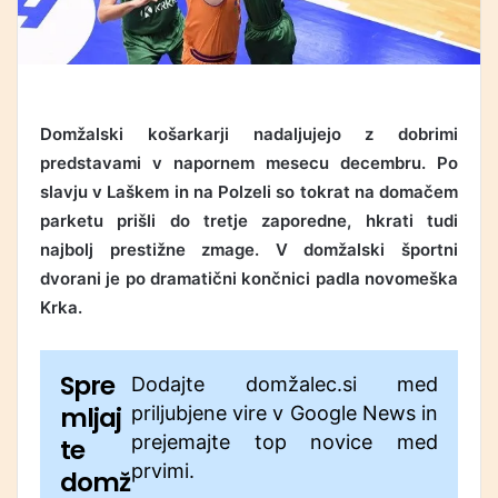
Domžalski košarkarji nadaljujejo z dobrimi
predstavami v napornem mesecu decembru. Po
slavju v Laškem in na Polzeli so tokrat na domačem
parketu prišli do tretje zaporedne, hkrati tudi
najbolj prestižne zmage. V domžalski športni
dvorani je po dramatični končnici padla novomeška
Krka.
Spre
Dodajte domžalec.si med
mljaj
priljubjene vire v Google News in
prejemajte top novice med
te
prvimi.
domž