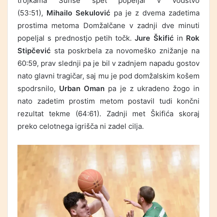
trojkama Sunse spet popeljal v vodstvo
(53:51),
Mihailo Sekulović
pa je z dvema zadetima
prostima metoma Domžalčane v zadnji dve minuti
popeljal s prednostjo petih točk.
Jure Škifić
in
Rok
Stipčević
sta poskrbela za novomeško znižanje na
60:59, prav slednji pa je bil v zadnjem napadu gostov
nato glavni tragičar, saj mu je pod domžalskim košem
spodrsnilo,
Urban Oman
pa je z ukradeno žogo in
nato zadetim prostim metom postavil tudi končni
rezultat tekme (64:61). Zadnji met Škifića skoraj
preko celotnega igrišča ni zadel cilja.