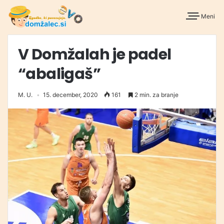
Meni
V Domžalah je padel
“abaligaš”
M. U.
15. december, 2020
161
2 min. za branje