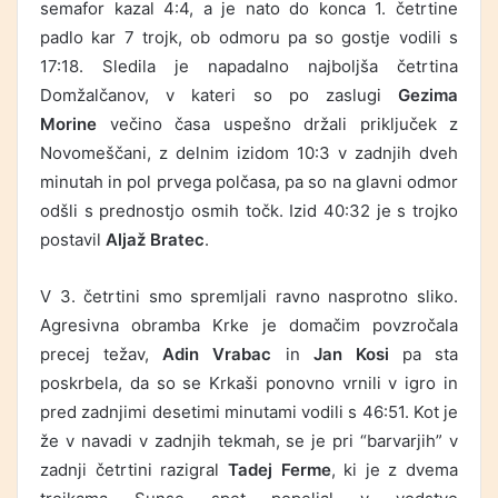
semafor kazal 4:4, a je nato do konca 1. četrtine
padlo kar 7 trojk, ob odmoru pa so gostje vodili s
17:18. Sledila je napadalno najboljša četrtina
Domžalčanov, v kateri so po zaslugi
Gezima
Morine
večino časa uspešno držali priključek z
Novomeščani, z delnim izidom 10:3 v zadnjih dveh
minutah in pol prvega polčasa, pa so na glavni odmor
odšli s prednostjo osmih točk. Izid 40:32 je s trojko
postavil
Aljaž Bratec
.
V 3. četrtini smo spremljali ravno nasprotno sliko.
Agresivna obramba Krke je domačim povzročala
precej težav,
Adin Vrabac
in
Jan Kosi
pa sta
poskrbela, da so se Krkaši ponovno vrnili v igro in
pred zadnjimi desetimi minutami vodili s 46:51. Kot je
že v navadi v zadnjih tekmah, se je pri “barvarjih” v
zadnji četrtini razigral
Tadej Ferme
, ki je z dvema