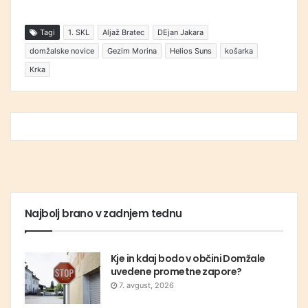
Tagi
1. SKL
Aljaž Bratec
DEjan Jakara
domžalske novice
Gezim Morina
Helios Suns
košarka
Krka
Najbolj brano v zadnjem tednu
Kje in kdaj bodo v občini Domžale
uvedene prometne zapore?
7. avgust, 2026