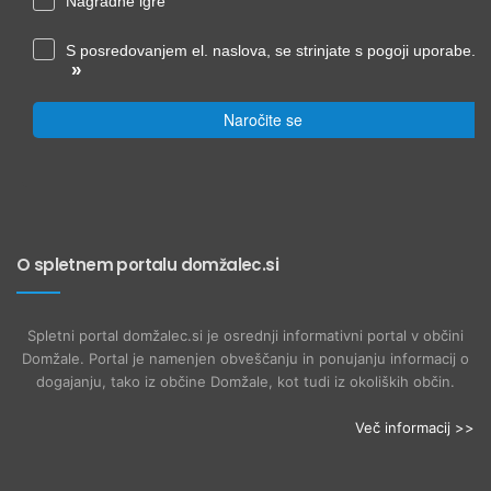
Nagradne igre
S posredovanjem el. naslova, se strinjate s pogoji uporabe.
»
Naročite se
O spletnem portalu domžalec.si
Spletni portal domžalec.si je osrednji informativni portal v občini
Domžale. Portal je namenjen obveščanju in ponujanju informacij o
dogajanju, tako iz občine Domžale, kot tudi iz okoliških občin.
Več informacij >>