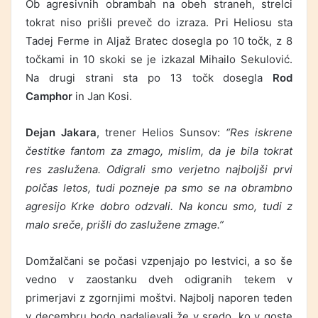
Ob agresivnih obrambah na obeh straneh, strelci
tokrat niso prišli preveč do izraza. Pri Heliosu sta
Tadej Ferme in Aljaž Bratec dosegla po 10 točk, z 8
točkami in 10 skoki se je izkazal Mihailo Sekulović.
Na drugi strani sta po 13 točk dosegla
Rod
Camphor
in Jan Kosi.
Dejan Jakara
, trener Helios Sunsov:
“Res iskrene
čestitke fantom za zmago, mislim, da je bila tokrat
res zaslužena. Odigrali smo verjetno najboljši prvi
polčas letos, tudi pozneje pa smo se na obrambno
agresijo Krke dobro odzvali. Na koncu smo, tudi z
malo sreče, prišli do zaslužene zmage.”
Domžalčani se počasi vzpenjajo po lestvici, a so še
vedno v zaostanku dveh odigranih tekem v
primerjavi z zgornjimi moštvi. Najbolj naporen teden
v decembru bodo nadaljevali že v sredo, ko v goste