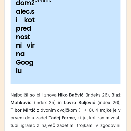
domž
alec.s
i kot
pred
nost
ni vir
na
Goog
lu
Najboljši so bili znova
Niko Bačvić
(indeks 26),
Blaž
Mahkovic
(index 25) in
Lovro Buljević
(index 26),
Tibor Mirtič
z dvonim dvojčkom (11+10). 4 trojke je v
prvem delu zadel
Tadej Ferme,
ki je, kot zanimivost,
tudi igralec z največ zadetimi trojkami v zgodovini