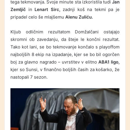
tega tekmovanja. Svoje minute sta izkoristila tudi
Jan
Zemljič
in
Lenart Sirc,
zadnji koš na tekmi pa je
pripadel celo še mlajšemu
Alenu Zuliću.
Kljub odličnim rezultatom Domžalčani ostajajo
skromni ob zavedanju, da šteje le končni rezultat.
Tako kot lani, se bo tekmovanje končalo s playoffom
najboljših 8 ekip na izpadanje, kjer se bo bil ogorčen
boj za glavno nagrado – uvrstitev v elitno
ABA1 ligo,
kjer so Sunsi, v finančno boljših časih za košarko, že
nastopali 7 sezon.