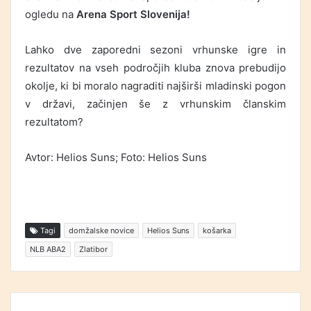
ogledu na
Arena Sport Slovenija!
Lahko dve zaporedni sezoni vrhunske igre in
rezultatov na vseh področjih kluba znova prebudijo
okolje, ki bi moralo nagraditi najširši mladinski pogon
v državi, začinjen še z vrhunskim članskim
rezultatom?
Avtor: Helios Suns; Foto: Helios Suns
Tagi
domžalske novice
Helios Suns
košarka
NLB ABA2
Zlatibor