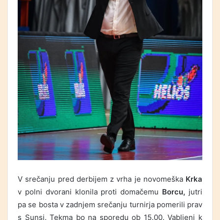
V srečanju pred derbijem z vrha je novomeška
Krka
v polni dvorani klonila proti domačemu
Borcu,
jutri
pa se bosta v zadnjem srečanju turnirja pomerili prav
s Sunsi. Tekma bo na sporedu ob 15.00. Vabljeni k