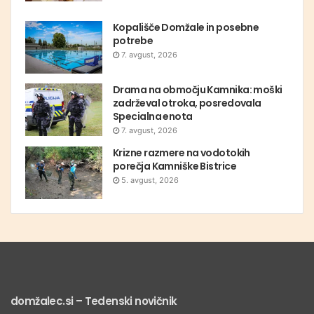
Kopališče Domžale in posebne
potrebe
7. avgust, 2026
Drama na območju Kamnika: moški
zadrževal otroka, posredovala
Specialna enota
7. avgust, 2026
Krizne razmere na vodotokih
porečja Kamniške Bistrice
5. avgust, 2026
domžalec.si – Tedenski novičnik