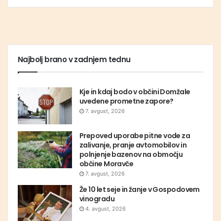
Najbolj brano v zadnjem tednu
Kje in kdaj bodo v občini Domžale
uvedene prometne zapore?
7. avgust, 2026
Prepoved uporabe pitne vode za
zalivanje, pranje avtomobilov in
polnjenje bazenov na območju
občine Moravče
7. avgust, 2026
Že 10 let seje in žanje v Gospodovem
vinogradu
4. avgust, 2026