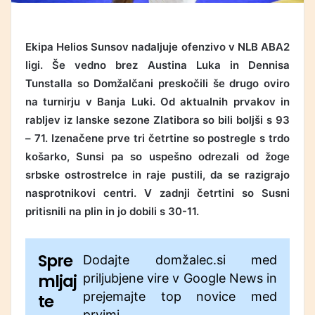
Ekipa Helios Sunsov nadaljuje ofenzivo v NLB ABA2
ligi. Še vedno brez Austina Luka in Dennisa
Tunstalla so Domžalčani preskočili še drugo oviro
na turnirju v Banja Luki. Od aktualnih prvakov in
rabljev iz lanske sezone Zlatibora so bili boljši s 93
– 71. Izenačene prve tri četrtine so postregle s trdo
košarko, Sunsi pa so uspešno odrezali od žoge
srbske ostrostrelce in raje pustili, da se razigrajo
nasprotnikovi centri. V zadnji četrtini so Susni
pritisnili na plin in jo dobili s 30-11.
Spre
Dodajte domžalec.si med
mljaj
priljubjene vire v Google News in
prejemajte top novice med
te
prvimi.