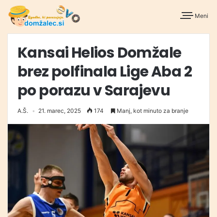
Meni
Kansai Helios Domžale
brez polfinala Lige Aba 2
po porazu v Sarajevu
A.Š.
21. marec, 2025
174
Manj, kot minuto za branje