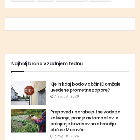
Najbolj brano v zadnjem tednu
Kje in kdaj bodo v občini Domžale
uvedene prometne zapore?
7. avgust, 2026
Prepoved uporabe pitne vode za
zalivanje, pranje avtomobilov in
polnjenje bazenov na območju
občine Moravče
7. avgust, 2026