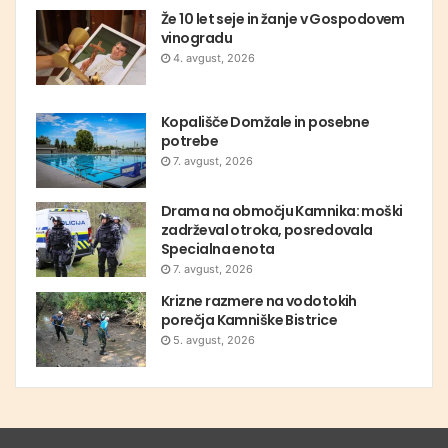
Že 10 let seje in žanje v Gospodovem
vinogradu
4. avgust, 2026
Kopališče Domžale in posebne
potrebe
7. avgust, 2026
Drama na območju Kamnika: moški
zadrževal otroka, posredovala
Specialna enota
7. avgust, 2026
Krizne razmere na vodotokih
porečja Kamniške Bistrice
5. avgust, 2026