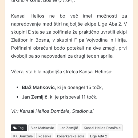
tekmo v korist Bosne (77:64).
Kansai Helios ne bo več imel možnosti za
napredovanje med štiri najboljše ekipe Lige Aba 2. V
skupini E sta se za polfinale že praktično uvrstili ekipi
Zlatibor in Bosna, v skupini F pa Vojvodina in Ilirija.
Polfinalni obračuni bodo potekali na dve zmagi, prvi
dvoboji pa so napovedani za drugi teden aprila.
Včeraj sta bila najboljša strelca Kansai Heliosa:
Blaž Mahkovic
, ki je dosegel 15 točk,
Jan Zemljič
, ki je prispeval 11 točk.
Vir: Kansai Helios Domžale, Stadion.si
Tagi
Blaz Mahkovic
Jan Zemljič
Kansai Helios Domžale
KK Domžale
košarka
košarkarska šola
Liga ABA 2