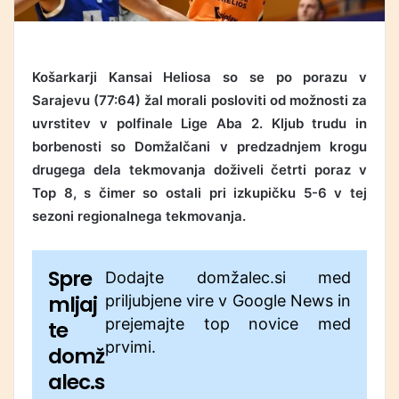
Košarkarji Kansai Heliosa so se po porazu v
Sarajevu (77:64) žal morali posloviti od možnosti za
uvrstitev v polfinale Lige Aba 2. Kljub trudu in
borbenosti so Domžalčani v predzadnjem krogu
drugega dela tekmovanja doživeli četrti poraz v
Top 8, s čimer so ostali pri izkupičku 5-6 v tej
sezoni regionalnega tekmovanja.
Spre
Dodajte domžalec.si med
mljaj
priljubjene vire v Google News in
prejemajte top novice med
te
prvimi.
domž
alec.s