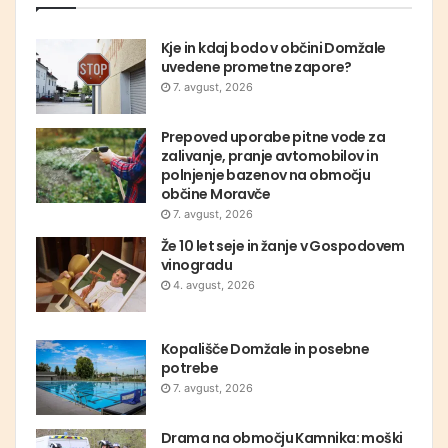
Kje in kdaj bodo v občini Domžale
uvedene prometne zapore?
7. avgust, 2026
Prepoved uporabe pitne vode za
zalivanje, pranje avtomobilov in
polnjenje bazenov na območju
občine Moravče
7. avgust, 2026
Že 10 let seje in žanje v Gospodovem
vinogradu
4. avgust, 2026
Kopališče Domžale in posebne
potrebe
7. avgust, 2026
Drama na območju Kamnika: moški