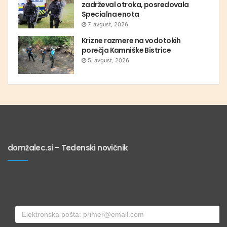
zadrževal otroka, posredovala
Specialna enota
7. avgust, 2026
Krizne razmere na vodotokih
porečja Kamniške Bistrice
5. avgust, 2026
domžalec.si – Tedenski novičnik