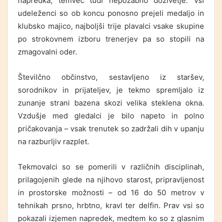
napredka, temveč tudi nepozabno doživetje. Vsi
udeleženci so ob koncu ponosno prejeli medaljo in
klubsko majico, najboljši trije plavalci vsake skupine
po strokovnem izboru trenerjev pa so stopili na
zmagovalni oder.
Številčno občinstvo, sestavljeno iz staršev,
sorodnikov in prijateljev, je tekmo spremljalo iz
zunanje strani bazena skozi velika steklena okna.
Vzdušje med gledalci je bilo napeto in polno
pričakovanja – vsak trenutek so zadržali dih v upanju
na razburljiv razplet.
Tekmovalci so se pomerili v različnih disciplinah,
prilagojenih glede na njihovo starost, pripravljenost
in prostorske možnosti – od 16 do 50 metrov v
tehnikah prsno, hrbtno, kravl ter delfin. Prav vsi so
pokazali izjemen napredek, medtem ko so z glasnim