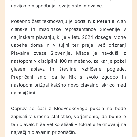
navijanjem spodbujali svoje sotekmovalce.
Posebno čast tekmovanju je dodal
Nik Peterlin
, član
članske in mladinske reprezentance Slovenije v
daljinskem plavanju, ki je v letu 2024 dosegel vidne
uspehe doma in v tujini ter prejel več priznanj
Plavalne zveze Slovenije. Mlade je navdušil z
nastopom v disciplini 100 m mešano, za kar je požel
glasen aplavz in številne vzhičene poglede.
Prepričani smo, da je Nik s svojo zgodbo in
nastopom prižgal kakšno novo plavalno iskrico med
najmlajšimi.
Čeprav se časi z Medvedkovega pokala ne bodo
zapisali v uradne statistike, verjamemo, da bomo o
teh plavalcih še veliko slišali – tokrat s tekmovanj na
največjih plavalnih prizoriščih.