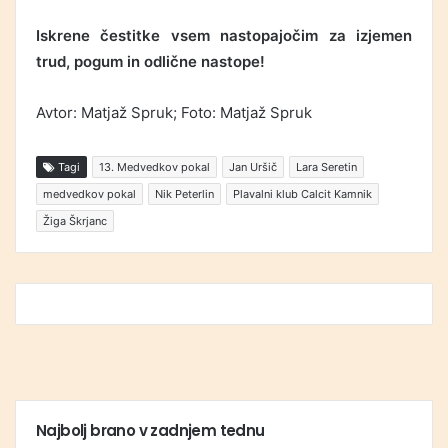
Iskrene čestitke vsem nastopajočim za izjemen
trud, pogum in odlične nastope!
Avtor: Matjaž Spruk; Foto: Matjaž Spruk
Tagi
13. Medvedkov pokal
Jan Uršič
Lara Seretin
medvedkov pokal
Nik Peterlin
Plavalni klub Calcit Kamnik
Žiga Škrjanc
Najbolj brano v zadnjem tednu