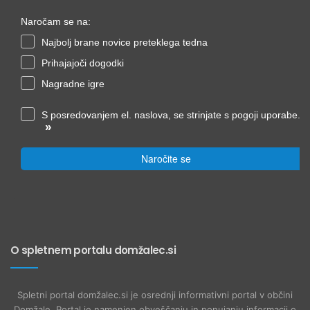
Naročam se na:
Najbolj brane novice preteklega tedna
Prihajajoči dogodki
Nagradne igre
S posredovanjem el. naslova, se strinjate s pogoji uporabe.
»
Naročite se
O spletnem portalu domžalec.si
Spletni portal domžalec.si je osrednji informativni portal v občini
Domžale. Portal je namenjen obveščanju in ponujanju informacij o