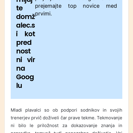
prejemajte top novice med
te
prvimi.
domž
alec.s
i kot
pred
nost
ni vir
na
Goog
lu
Mladi plavalci so ob podpori sodnikov in svojih
trenerjev prvič doživeli čar prave tekme. Tekmovanje
ni bilo le priložnost za dokazovanje znanja in