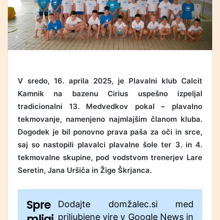
V sredo, 16. aprila 2025, je Plavalni klub Calcit
Kamnik na bazenu Cirius uspešno izpeljal
tradicionalni 13. Medvedkov pokal – plavalno
tekmovanje, namenjeno najmlajšim članom kluba.
Dogodek je bil ponovno prava paša za oči in srce,
saj so nastopili plavalci plavalne šole ter 3. in 4.
tekmovalne skupine, pod vodstvom trenerjev Lare
Seretin, Jana Uršiča in Žige Škrjanca.
Spre
Dodajte domžalec.si med
mljaj
priljubjene vire v Google News in