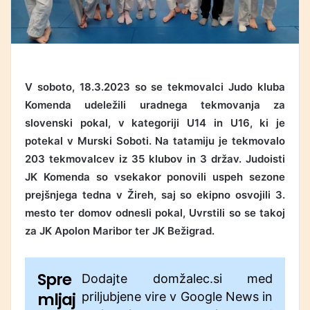
V soboto, 18.3.2023 so se tekmovalci Judo kluba
Komenda udeležili uradnega tekmovanja za
slovenski pokal, v kategoriji U14 in U16, ki je
potekal v Murski Soboti. Na tatamiju je tekmovalo
203 tekmovalcev iz 35 klubov in 3 držav. Judoisti
JK Komenda so vsekakor ponovili uspeh sezone
prejšnjega tedna v Žireh, saj so ekipno osvojili 3.
mesto ter domov odnesli pokal, Uvrstili so se takoj
za JK Apolon Maribor ter JK Bežigrad.
Spre
Dodajte domžalec.si med
mljaj
priljubjene vire v Google News in