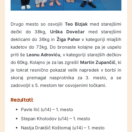
Drugo mesto so osvojili
Teo Bizjak
med starejšimi
dečki do 38kg,
Urška Dovečar
med starejšimi
deklicami do 36kg in
Žiga Pahor
v kategoriji mlajših
kadetov do 73kg. Do bronaste kolajne pa je uspelo
priti še
Leonu Adroviću,
v kategoriji starejših dečkov
do 60kg. Kolajno je za las zgrešil
Martin Zupančič
, ki
je tokrat resnično pokazal velik napredek v borbi in
skoraj premagal nasprotnika za 3. mesto, a se
zadovoljil s 5. mestom ter osvojenimi točkami.
Rezultati:
Pavle Ilić (u14) – 1. mesto
Stepan Kholodov (u14) – 1. mesto
Nastja Drakšič Koštomaj (u14) – 1. mesto