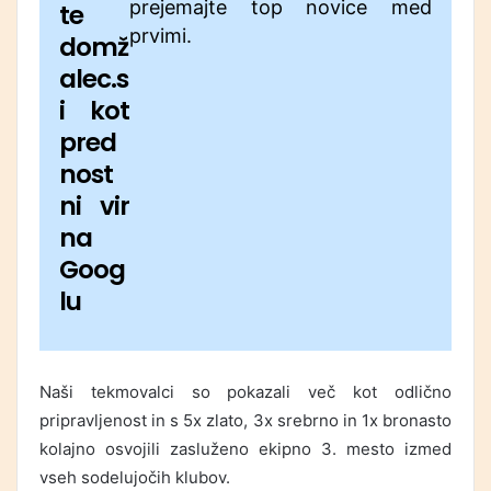
prejemajte top novice med
te
prvimi.
domž
alec.s
i kot
pred
nost
ni vir
na
Goog
lu
Naši tekmovalci so pokazali več kot odlično
pripravljenost in s 5x zlato, 3x srebrno in 1x bronasto
kolajno osvojili zasluženo ekipno 3. mesto izmed
vseh sodelujočih klubov.