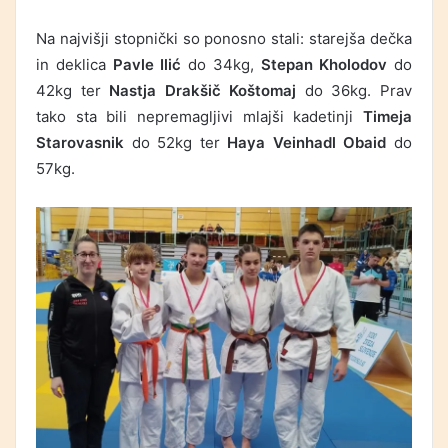
Na najvišji stopnički so ponosno stali: starejša dečka
in deklica
Pavle Ilić
do 34kg,
Stepan Kholodov
do
42kg ter
Nastja Drakšič Koštomaj
do 36kg. Prav
tako sta bili nepremagljivi mlajši kadetinji
Timeja
Starovasnik
do 52kg ter
Haya Veinhadl Obaid
do
57kg.