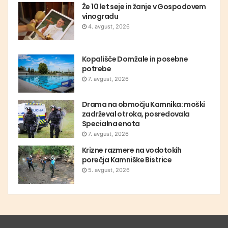
Že 10 let seje in žanje v Gospodovem
vinogradu
4. avgust, 2026
Kopališče Domžale in posebne
potrebe
7. avgust, 2026
Drama na območju Kamnika: moški
zadrževal otroka, posredovala
Specialna enota
7. avgust, 2026
Krizne razmere na vodotokih
porečja Kamniške Bistrice
5. avgust, 2026