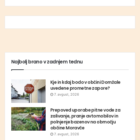
Najbolj brano v zadnjem tednu
Kje in kdaj bodo v občini Domžale
uvedene prometne zapore?
7. avgust, 2026
Prepoved uporabe pitne vode za
zalivanje, pranje avtomobilov in
polnjenje bazenov na območju
občine Moravče
7. avgust, 2026