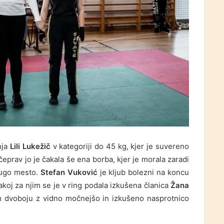
nja
Lili Lukežič
v kategoriji do 45 kg, kjer je suvereno
eprav jo je čakala še ena borba, kjer je morala zaradi
rugo mesto.
Stefan Vuković
je kljub bolezni na koncu
akoj za njim se je v ring podala izkušena članica
Žana
m dvoboju z vidno močnejšo in izkušeno nasprotnico
.