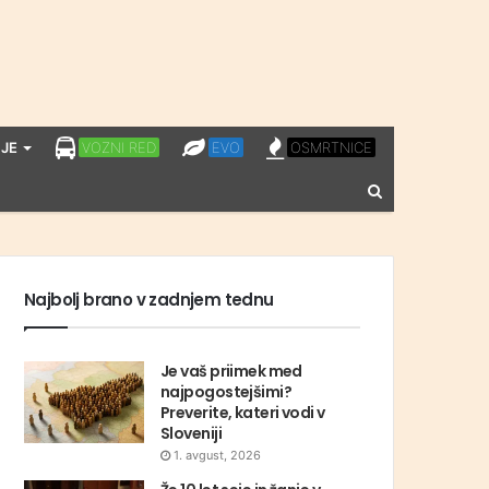
LPP
EVO
OSMRTNICE
JE
VOZNI RED
EVO
OSMRTNICE
VOZNI
Vnesite
RED
iskalni
niz
Najbolj brano v zadnjem tednu
Je vaš priimek med
najpogostejšimi?
Preverite, kateri vodi v
Sloveniji
1. avgust, 2026