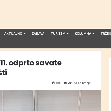
AKTUALNO
ZABAVA
TURIZEM
KOLUMNA
TRŽEN
11. odprto savate
ti
194
Minuta za branje