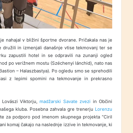
 je nahajal v bližini športne dvorane. Pričakala nas je
ružili in izmenjali današnje vtise tekmovanj ter se
ku zapustili hotel in se odpravili na zunanji ogled
ehod po verižnem mostu (Széchenyi lánchid), nato nas
 Bastion – Halaszbastya). Po ogledu smo se sprehodili
časi z lepimi spomini na tekmovanje in prekrasno
a Lovászi Viktorju,
madžarski Savate zvezi
in Občini
ašega kluba. Posebna zahvala gre trenerju
Lorenzu
te za podporo pod imenom skupnega projekta “Ciril
ni komaj čakajo na naslednje izzive in tekmovanje, ki