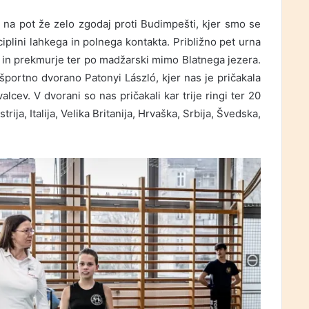
li na pot že zelo zgodaj proti Budimpešti, kjer smo se
iplini lahkega in polnega kontakta. Približno pet urna
o in prekmurje ter po madžarski mimo Blatnega jezera.
 športno dvorano Patonyi László, kjer nas je pričakala
cev. V dvorani so nas pričakali kar trije ringi ter 20
ija, Italija, Velika Britanija, Hrvaška, Srbija, Švedska,