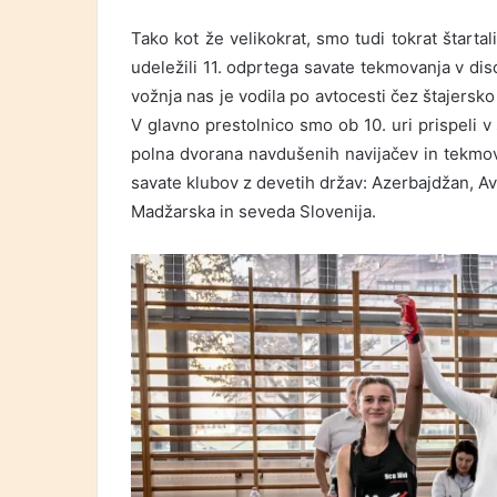
Tako kot že velikokrat, smo tudi tokrat štarta
udeležili 11. odprtega savate tekmovanja v disc
vožnja nas je vodila po avtocesti čez štajersk
V glavno prestolnico smo ob 10. uri prispeli v
polna dvorana navdušenih navijačev in tekmoval
savate klubov z devetih držav: Azerbajdžan, Avstr
Madžarska in seveda Slovenija.