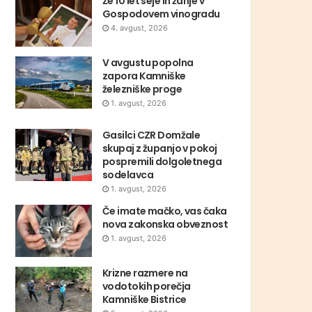
Že 10 let seje in žanje v
Gospodovem vinogradu
4. avgust, 2026
V avgustu popolna
zapora Kamniške
železniške proge
1. avgust, 2026
Gasilci CZR Domžale
skupaj z županjo v pokoj
pospremili dolgoletnega
sodelavca
1. avgust, 2026
Če imate mačko, vas čaka
nova zakonska obveznost
1. avgust, 2026
Krizne razmere na
vodotokih porečja
Kamniške Bistrice