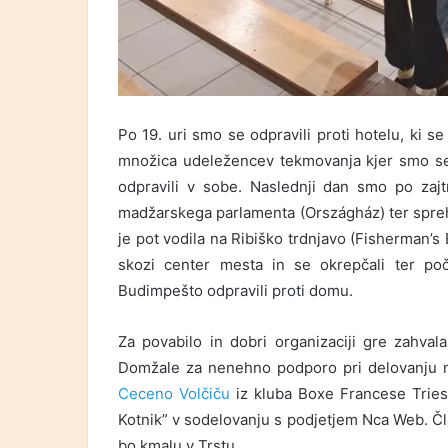
Po 19. uri smo se odpravili proti hotelu, ki se
množica udeležencev tekmovanja kjer smo se d
odpravili v sobe. Naslednji dan smo po zajtr
madžarskega parlamenta (Országház)
ter spr
je pot vodila na Ribiško trdnjavo (Fisherman’s
skozi center mesta in se okrepčali ter po
Budimpešto odpravili proti domu.
Za povabilo in dobri organizaciji gre zahval
Domžale za nenehno podporo pri delovanju n
Ceceno Volčiču
iz kluba Boxe Francese Tries
Kotnik” v sodelovanju s podjetjem Nca Web. Čla
bo kmalu v Trstu.