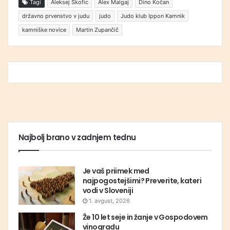
Tagi
Aleksej Škofic
Alex Malgaj
Dino Kočan
državno prvenstvo v judu
judo
Judo klub Ippon Kamnik
kamniške novice
Martin Zupančič
Najbolj brano v zadnjem tednu
Je vaš priimek med
najpogostejšimi? Preverite, kateri
vodi v Sloveniji
1. avgust, 2026
Že 10 let seje in žanje v Gospodovem
vinogradu