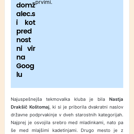
prvimi.
domž
alec.s
i kot
pred
nost
ni vir
na
Goog
lu
Najuspešnejša tekmovalka kluba je bila
Nastja
Drakšič Koštomaj
, ki si je priborila dvakratni naslov
državne podprvakinje v dveh starostnih kategorijah.
Najprej je osvojila srebro med mladinkami, nato pa
še med mlajšimi kadetinjami. Drugo mesto je z