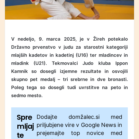
V nedeljo, 9. marca 2025, je v Žireh potekalo
Državno prvenstvo v judu za starostni kategoriji
mlajših kadetov in kadetinj (U16) ter mladincev in
mladink (U21). Tekmovalci Judo kluba Ippon
Kamnik so dosegli izjemne rezultate in osvojili
skupno pet medalj – tri srebrne in dve bronasti.
Poleg tega so dosegli tudi uvrstitve na peto in
sedmo mesto.
Spre
Dodajte domžalec.si med
mljaj
priljubjene vire v Google News in
prejemajte top novice med
te