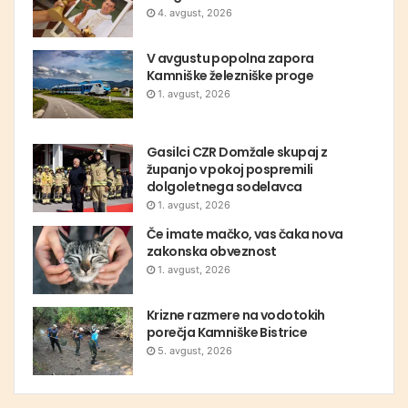
4. avgust, 2026
V avgustu popolna zapora
Kamniške železniške proge
1. avgust, 2026
Gasilci CZR Domžale skupaj z
županjo v pokoj pospremili
dolgoletnega sodelavca
1. avgust, 2026
Če imate mačko, vas čaka nova
zakonska obveznost
1. avgust, 2026
Krizne razmere na vodotokih
porečja Kamniške Bistrice
5. avgust, 2026