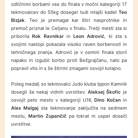
odličnimi borbami vse do finala v močni kategoriji 17
tekmovalcev do 55kg dosegel tudi mlajši kadet
Teo
Bizjak
. Teo je premagal kar štiri nasprotnike in
premoč priznal le Celjanu v finalu. Tretji mesti sta si
priborila
Rok Ravnikar
in
Leon Adrović
, ki sta s
svojimi nastopi pokazala visoko raven borbenosti in
tehničnega znanja. Adrović je v osmini finala storil
napako in izgubil borbo proti Bežgrajčanu, nato pa
popravil vtis in s še štirimi zmagami osvojil kolajno.
Poleg medalj so tekmovalci Judo kluba Ippon Kamnik
dosegli še nekaj vidnih uvrstitev.
Aleksej Škofic
je
osvojil peto mesto v kategoriji U16,
Dino Kočan
in
Alex Malgaj
sta tekmovanje zaključila na sedmem
mestu,
Martin Zupančič
pa tokrat ni uspel doseči
uvrstitve.