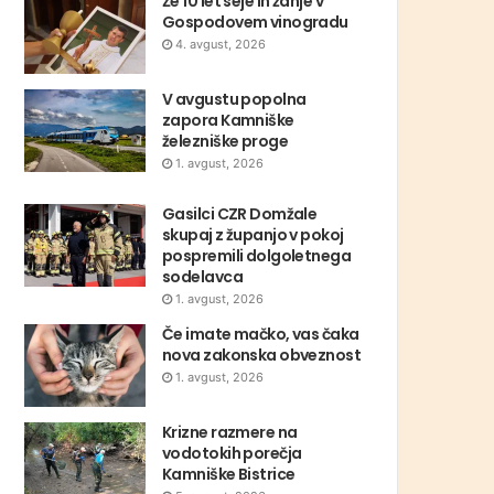
Že 10 let seje in žanje v
Gospodovem vinogradu
4. avgust, 2026
V avgustu popolna
zapora Kamniške
železniške proge
1. avgust, 2026
Gasilci CZR Domžale
skupaj z županjo v pokoj
pospremili dolgoletnega
sodelavca
1. avgust, 2026
Če imate mačko, vas čaka
nova zakonska obveznost
1. avgust, 2026
Krizne razmere na
vodotokih porečja
Kamniške Bistrice