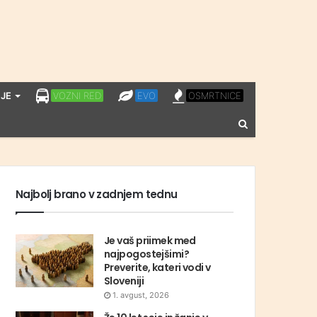
LPP
EVO
OSMRTNICE
JE
VOZNI RED
EVO
OSMRTNICE
VOZNI
Vnesite
RED
iskalni
niz
Najbolj brano v zadnjem tednu
Je vaš priimek med
najpogostejšimi?
Preverite, kateri vodi v
Sloveniji
1. avgust, 2026