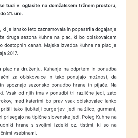
se tudi vi oglasite na domžalskem tržnem prostoru,
do 21. ure.
, ki je lansko leto zaznamovala in popestrila dogajanje
že druga sezona Kuhne na plac, ki bo obiskovalcem
 po dostopnih cenah. Majska izvedba Kuhne na plac je
aja 2017.
na plac na druženju. Kuhanje na odprtem in ponudba
ačni za obiskovalce in tako ponujajo možnost, da
i in spoznajo sezonsko ponudbo hrane in pijače. Na
i. Vsak od njih ima v ponudbi tri različne jedi, zato
brokov, med katerimi bo prav vsak obiskovalec lahko
šli tako ljubitelji burgerjev, jedi na žlico, gurmani,
, ki prisegajo na tipične slovenske jedi. Poleg Kuhne na
udniki hrane s svojimi izdelki oz. tistimi, ki so na
ričnimi vsebinami.