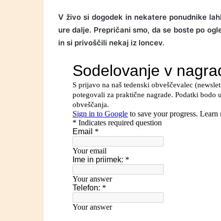
V živo si dogodek in nekatere ponudnike lah
ure dalje. Prepričani smo, da se boste po ogl
in si privoščili nekaj iz loncev.