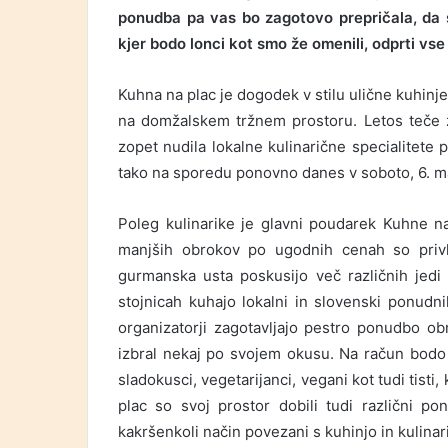
ponudba pa vas bo zagotovo prepričala, da 
kjer bodo lonci kot smo že omenili, odprti vse 
Kuhna na plac je dogodek v stilu ulične kuhinje
na domžalskem tržnem prostoru. Letos teče 
zopet nudila lokalne kulinarične specialitete
tako na sporedu ponovno danes v soboto, 6. m
Poleg kulinarike je glavni poudarek Kuhne 
manjših obrokov po ugodnih cenah so privl
gurmanska usta poskusijo več različnih jed
stojnicah kuhajo lokalni in slovenski ponudnik
organizatorji zagotavljajo pestro ponudbo o
izbral nekaj po svojem okusu. Na račun bodo pri
sladokusci, vegetarijanci, vegani kot tudi tisti
plac so svoj prostor dobili tudi različni pon
kakršenkoli način povezani s kuhinjo in kulina