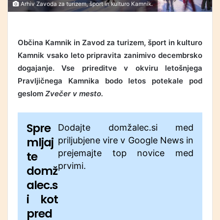
Arhiv Zavoda za turizem, šport in kulturo Kamnik.
Občina Kamnik in Zavod za turizem, šport in kulturo
Kamnik vsako leto pripravita zanimivo decembrsko
dogajanje. Vse prireditve v okviru letošnjega
Pravljičnega Kamnika bodo letos potekale pod
geslom
Zvečer v mesto.
Spre
Dodajte domžalec.si med
mljaj
priljubjene vire v Google News in
prejemajte top novice med
te
prvimi.
domž
alec.s
i kot
pred