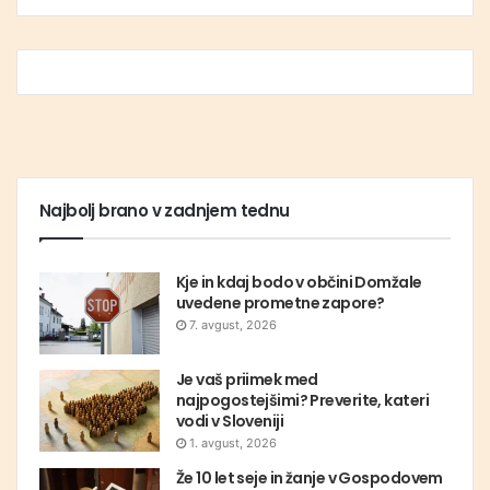
Najbolj brano v zadnjem tednu
Kje in kdaj bodo v občini Domžale
uvedene prometne zapore?
7. avgust, 2026
Je vaš priimek med
najpogostejšimi? Preverite, kateri
vodi v Sloveniji
1. avgust, 2026
Že 10 let seje in žanje v Gospodovem