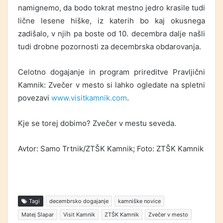
namignemo, da bodo tokrat mestno jedro krasile tudi
lične lesene hiške, iz katerih bo kaj okusnega
zadišalo, v njih pa boste od 10. decembra dalje našli
tudi drobne pozornosti za decembrska obdarovanja.
Celotno dogajanje in program prireditve Pravljični
Kamnik: Zvečer v mesto si lahko ogledate na spletni
povezavi
www.visitkamnik.com
.
Kje se torej dobimo? Zvečer v mestu seveda.
Avtor: Samo Trtnik/ZTŠK Kamnik; Foto: ZTŠK Kamnik
Tagi
decembrsko dogajanje
kamniške novice
Matej Slapar
Visit Kamnik
ZTŠK Kamnik
Zvečer v mesto