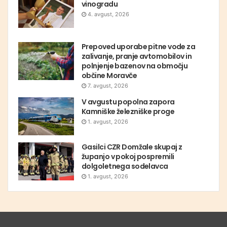
vinogradu
4. avgust, 2026
Prepoved uporabe pitne vode za
zalivanje, pranje avtomobilov in
polnjenje bazenov na območju
občine Moravče
7. avgust, 2026
V avgustu popolna zapora
Kamniške železniške proge
1. avgust, 2026
Gasilci CZR Domžale skupaj z
županjo v pokoj pospremili
dolgoletnega sodelavca
1. avgust, 2026