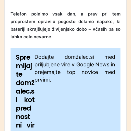
Telefon polnimo vsak dan, a prav pri tem
preprostem opravilu pogosto delamo napake, ki
bateriji skrajšujejo življenjsko dobo – včasih pa so
lahko celo nevarne.
Spre
Dodajte domžalec.si med
mljaj
priljubjene vire v Google News in
prejemajte top novice med
te
prvimi.
domž
alec.s
i kot
pred
nost
ni vir