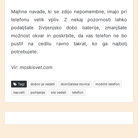
Majhne navade, ki se zdijo nepomembne, imajo pri
telefonu velik vpliv. Z nekaj pozornosti lahko
podaljšate življenjsko dobo baterije, zmanjšate
možnost okvar in poskrbite, da vas telefon ne bo
pustil na cedilu ravno takrat, ko ga najbolj
potrebujete.
Vir: moskisvet.com
Tagi
dobro je vedeti
domžalske novice
mobilni telefon
nasveti
polnjenje
ste vedeli
telefon