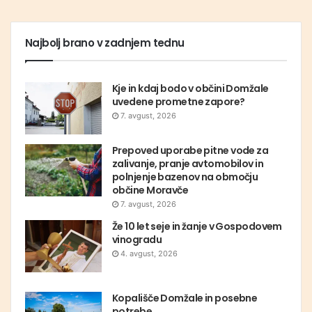
Najbolj brano v zadnjem tednu
Kje in kdaj bodo v občini Domžale
uvedene prometne zapore?
7. avgust, 2026
Prepoved uporabe pitne vode za
zalivanje, pranje avtomobilov in
polnjenje bazenov na območju
občine Moravče
7. avgust, 2026
Že 10 let seje in žanje v Gospodovem
vinogradu
4. avgust, 2026
Kopališče Domžale in posebne
potrebe