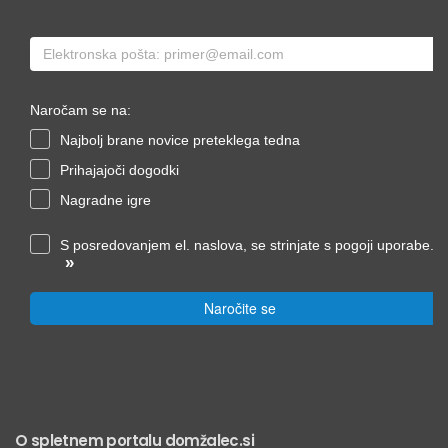
Naročam se na:
Najbolj brane novice preteklega tedna
Prihajajoči dogodki
Nagradne igre
S posredovanjem el. naslova, se strinjate s pogoji uporabe.
»
Naročite se
O spletnem portalu domžalec.si