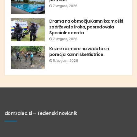
7. avgust, 2026
Drama na območju Kamnika: moški
zadrževal otroka, posredovala
Specialna enota
7. avgust, 2026
Krizne razmere na vodotokih
porečja Kamniške Bistrice
5. avgust, 2026
domžalec.si – Tedenski novičnik