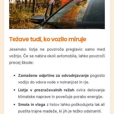
Težave tudi, ko vozilo miruje
Jesensko listje ne povzroča preglavic samo med
vožnjo. Če se nabira okoli avtomobila, lahko povzroči
precej škode:
Zamašene odprtine za odvodnjavanje
pogosto
vodijo do vdora vode v notranjost in rje.
Listje v prezračevalnih režah
ovira delovanje
klimatske naprave in povečuje porabo energije.
Smola in vlaga
z listov lahko poškodujeta lak ali
pustita trajne madeže, ki jih je težko odstraniti.