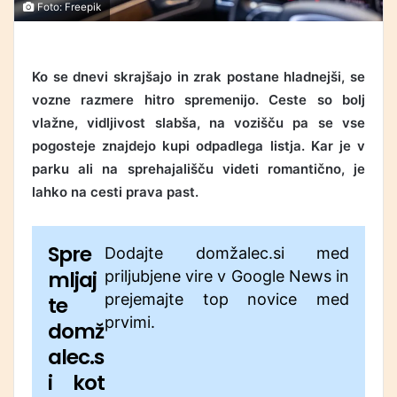
Foto: Freepik
Ko se dnevi skrajšajo in zrak postane hladnejši, se
vozne razmere hitro spremenijo. Ceste so bolj
vlažne, vidljivost slabša, na vozišču pa se vse
pogosteje znajdejo kupi odpadlega listja. Kar je v
parku ali na sprehajališču videti romantično, je
lahko na cesti prava past.
Spre
Dodajte domžalec.si med
mljaj
priljubjene vire v Google News in
prejemajte top novice med
te
prvimi.
domž
alec.s
i kot