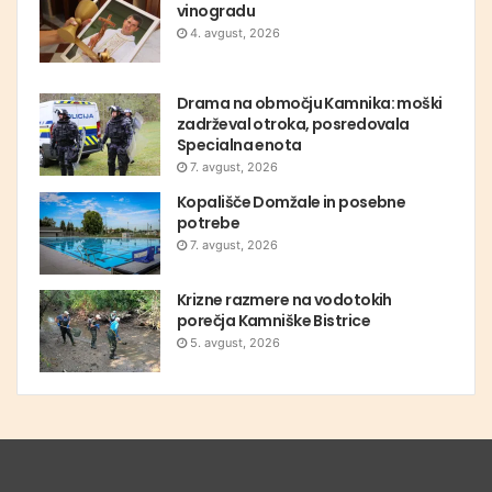
vinogradu
4. avgust, 2026
Drama na območju Kamnika: moški
zadrževal otroka, posredovala
Specialna enota
7. avgust, 2026
Kopališče Domžale in posebne
potrebe
7. avgust, 2026
Krizne razmere na vodotokih
porečja Kamniške Bistrice
5. avgust, 2026