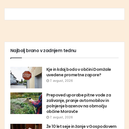
Najbolj brano v zadnjem tednu
Kje in kdaj bodo v občini Domžale
uvedene prometne zapore?
7. avgust, 2026
Prepoved uporabe pitne vode za
zalivanje, pranje avtomobilov in
polnjenje bazenov na območju
občine Moravče
7. avgust, 2026
Že 10 let seje in žanje v Gospodovem