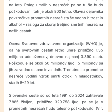
na leto. Poleg umrlih v nesrečah pa so tu še hudo
poškodovani, teh je okoli 800 letno. Glavna dejavnika
povzročitve prometnih nesreč sta še vedno hitrost in
alkohol – razloga za skoraj tretjino smrtnih nesreč na
naših cestah.
Ocena Svetovne zdravstvene organizacije (WHO) je,
da na svetovnih cestah letno umre približno 1.35
milijona udeležencev, dnevno najmanj 3.390 oseb.
Poškoduje se okoli 50 milijonov ljudi, 5 milijonov pa
jih za vedno ostane invalidnih. Trenutno so prometne
nesreče vodilni vzrok smrti otrok in mladostnikov,
starih 5–29 let.
Slovenske ceste so od leta 1991 do 2024 zahtevale
7.885 življenj, približno 329.758 ljudi pa se je v
prometnih nesrečah hudo telesno poškodovalo. (Vir: