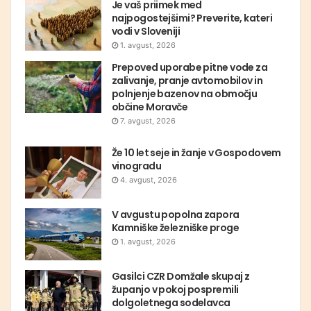
Je vaš priimek med
najpogostejšimi? Preverite, kateri
vodi v Sloveniji
1. avgust, 2026
Prepoved uporabe pitne vode za
zalivanje, pranje avtomobilov in
polnjenje bazenov na območju
občine Moravče
7. avgust, 2026
Že 10 let seje in žanje v Gospodovem
vinogradu
4. avgust, 2026
V avgustu popolna zapora
Kamniške železniške proge
1. avgust, 2026
Gasilci CZR Domžale skupaj z
županjo v pokoj pospremili
dolgoletnega sodelavca