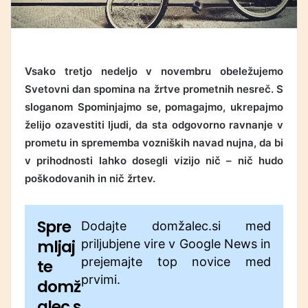
Vsako tretjo nedeljo v novembru obeležujemo
Svetovni dan spomina na žrtve prometnih nesreč. S
sloganom Spominjajmo se, pomagajmo, ukrepajmo
želijo ozavestiti ljudi, da sta odgovorno ravnanje v
prometu in sprememba vozniških navad nujna, da bi
v prihodnosti lahko dosegli vizijo nič – nič hudo
poškodovanih in nič žrtev.
Spre
Dodajte domžalec.si med
mljaj
priljubjene vire v Google News in
prejemajte top novice med
te
prvimi.
domž
alec.s