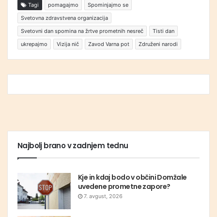
Tagi
pomagajmo
Spominjajmo se
Svetovna zdravstvena organizacija
Svetovni dan spomina na žrtve prometnih nesreč
Tisti dan
ukrepajmo
Vizija nič
Zavod Varna pot
Združeni narodi
Najbolj brano v zadnjem tednu
Kje in kdaj bodo v občini Domžale
uvedene prometne zapore?
7. avgust, 2026