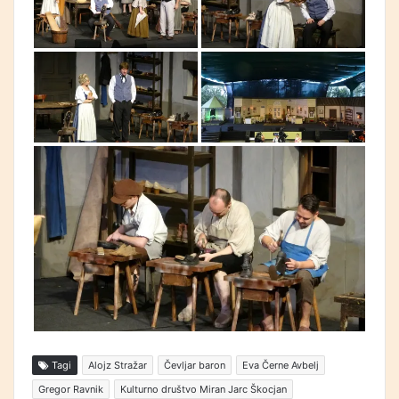
Tagi
Alojz Stražar
Čevljar baron
Eva Černe Avbelj
Gregor Ravnik
Kulturno društvo Miran Jarc Škocjan