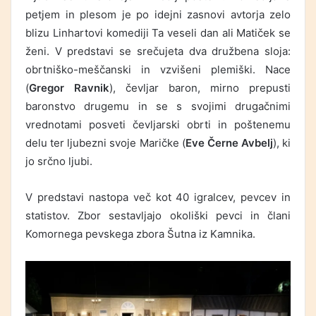
petjem in plesom je po idejni zasnovi avtorja zelo
blizu Linhartovi komediji Ta veseli dan ali Matiček se
ženi. V predstavi se srečujeta dva družbena sloja:
obrtniško-meščanski in vzvišeni plemiški. Nace
(
Gregor Ravnik
), čevljar baron, mirno prepusti
baronstvo drugemu in se s svojimi drugačnimi
vrednotami posveti čevljarski obrti in poštenemu
delu ter ljubezni svoje Maričke (
Eve Černe Avbelj
), ki
jo srčno ljubi.
V predstavi nastopa več kot 40 igralcev, pevcev in
statistov. Zbor sestavljajo okoliški pevci in člani
Komornega pevskega zbora Šutna iz Kamnika.