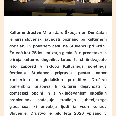
Kulturno društvo Miran Jarc Škocjan pri Domžalah
je širši slovenski javnosti poznano po kulturnem
dogajanju v poletnem času na Studencu pri Krtini.
Že več kot 75 let uprizarja gledališke predstave in
prireja kulturne dogodke. Letos že štiriindvajseto
leto zapored v sklopu Kulturnega poletnega
festivala Studenec pripravlja pester nabor
koncertnih in gledaliških prireditev. Društvo
pomembno prispeva h kulturni dejavnosti v
domžalski občini in z vključevanjem okoliških
prebivalcev nadaljuje tradicijo ljubiteljskega
gledališča, ki privablja ljudi iz vseh koncev
Slovenije. Društvo je bilo leta 2020 vpisano v