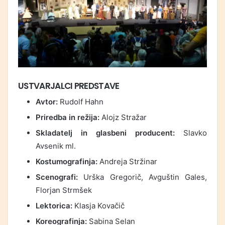
USTVARJALCI PREDSTAVE
Avtor:
Rudolf Hahn
Priredba in režija:
Alojz Stražar
Skladatelj in glasbeni producent:
Slavko
Avsenik ml.
Kostumografinja:
Andreja Stržinar
Scenografi:
Urška Gregorič, Avguštin Gales,
Florjan Strmšek
Lektorica:
Klasja Kovačič
Koreografinja:
Sabina Selan