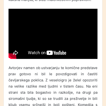
Avtorjev namen ob ustvarjanju te komične predstave
prav gotovo ni bil le povzdigovati in častiti
čevljarskega poklica. Z veseloigro je želel opozoriti
na velike razlike med ljudmi v tistem času. Na eni
strani sta bila bogastvo in razkošje, na drugi pa
siromašni ljudje, ki so se trudili za preživetje in bili
kljub vsemu srčnejši in bolj pošteni. Komedija s