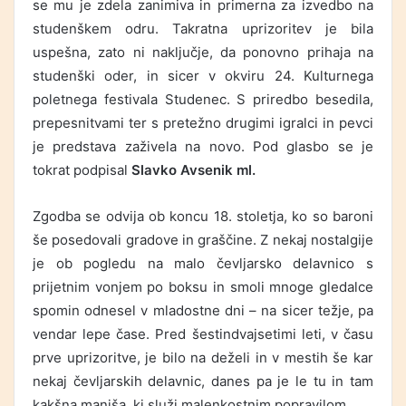
se mu je zdela zanimiva in primerna za izvedbo na
studenškem odru. Takratna uprizoritev je bila
uspešna, zato ni naključje, da ponovno prihaja na
studenški oder, in sicer v okviru 24. Kulturnega
poletnega festivala Studenec. S priredbo besedila,
prepesnitvami ter s pretežno drugimi igralci in pevci
je predstava zaživela na novo. Pod glasbo se je
tokrat podpisal
Slavko Avsenik
ml.
Zgodba se odvija ob koncu 18. stoletja, ko so baroni
še posedovali gradove in graščine. Z nekaj nostalgije
je ob pogledu na malo čevljarsko delavnico s
prijetnim vonjem po boksu in smoli mnoge gledalce
spomin odnesel v mladostne dni – na sicer težje, pa
vendar lepe čase. Pred šestindvajsetimi leti, v času
prve uprizoritve, je bilo na deželi in v mestih še kar
nekaj čevljarskih delavnic, danes pa je le tu in tam
kakšna manjša, ki služi malenkostnim popravilom.