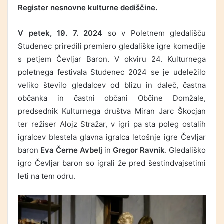
Register nesnovne kulturne dediščine.
V petek, 19. 7. 2024
so v Poletnem gledališču
Studenec priredili premiero gledališke igre komedije
s petjem Čevljar Baron. V okviru 24. Kulturnega
poletnega festivala Studenec 2024 se je udeležilo
veliko število gledalcev od blizu in daleč, častna
občanka in častni občani Občine Domžale,
predsednik Kulturnega društva Miran Jarc Škocjan
ter režiser Alojz Stražar, v igri pa sta poleg ostalih
igralcev blestela glavna igralca letošnje igre Čevljar
baron
Eva
Černe Avbelj
in
Gregor Ravnik
. Gledališko
igro Čevljar baron so igrali že pred šestindvajsetimi
leti na tem odru.