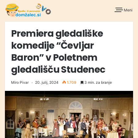
Meni
Premiera gledališke
komedije “Čevljar
Baron” v Poletnem
gledališču Studenec
Miro Pivar
20. julij, 2024
1.709
3 min. za branje