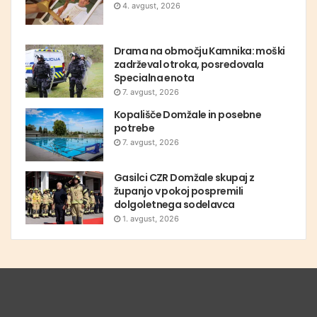
4. avgust, 2026
Drama na območju Kamnika: moški
zadrževal otroka, posredovala
Specialna enota
7. avgust, 2026
Kopališče Domžale in posebne
potrebe
7. avgust, 2026
Gasilci CZR Domžale skupaj z
županjo v pokoj pospremili
dolgoletnega sodelavca
1. avgust, 2026