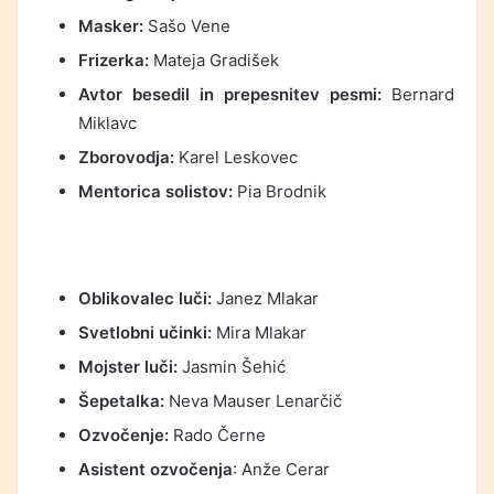
Masker:
Sašo Vene
Frizerka:
Mateja Gradišek
Avtor besedil in prepesnitev pesmi:
Bernard
Miklavc
Zborovodja:
Karel Leskovec
Mentorica solistov:
Pia Brodnik
.
Oblikovalec luči:
Janez Mlakar
Svetlobni učinki:
Mira Mlakar
Mojster luči:
Jasmin Šehić
Šepetalka:
Neva Mauser Lenarčič
Ozvočenje:
Rado Černe
Asistent ozvočenja
: Anže Cerar