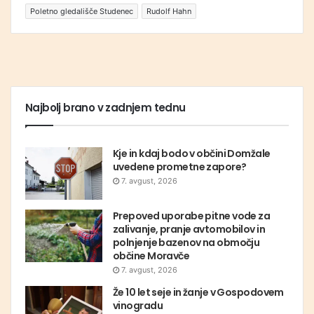
Poletno gledališče Studenec
Rudolf Hahn
Najbolj brano v zadnjem tednu
Kje in kdaj bodo v občini Domžale
uvedene prometne zapore?
7. avgust, 2026
Prepoved uporabe pitne vode za
zalivanje, pranje avtomobilov in
polnjenje bazenov na območju
občine Moravče
7. avgust, 2026
Že 10 let seje in žanje v Gospodovem
vinogradu