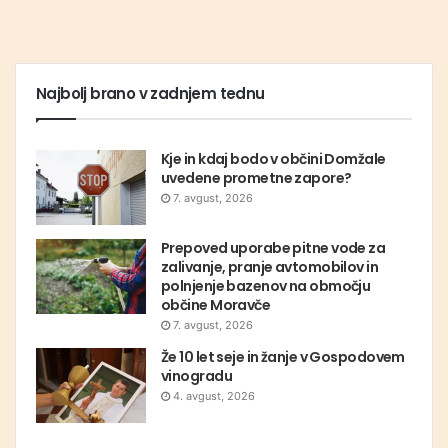
Najbolj brano v zadnjem tednu
Kje in kdaj bodo v občini Domžale
uvedene prometne zapore?
7. avgust, 2026
Prepoved uporabe pitne vode za
zalivanje, pranje avtomobilov in
polnjenje bazenov na območju
občine Moravče
7. avgust, 2026
Že 10 let seje in žanje v Gospodovem
vinogradu
4. avgust, 2026