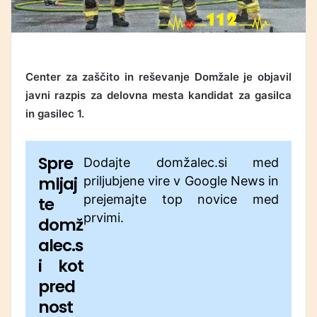
Center za zaščito in reševanje Domžale je objavil
javni razpis za delovna mesta kandidat za gasilca
in gasilec 1.
Spre
Dodajte domžalec.si med
mljaj
priljubjene vire v Google News in
prejemajte top novice med
te
prvimi.
domž
alec.s
i kot
pred
nost