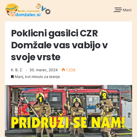
Meni
Poklicni gasilci CZR
Domžale vas vabijo v
svoje vrste
K. B. Z.
30. marec, 2024
1.238
Manj, kot minuto za branje