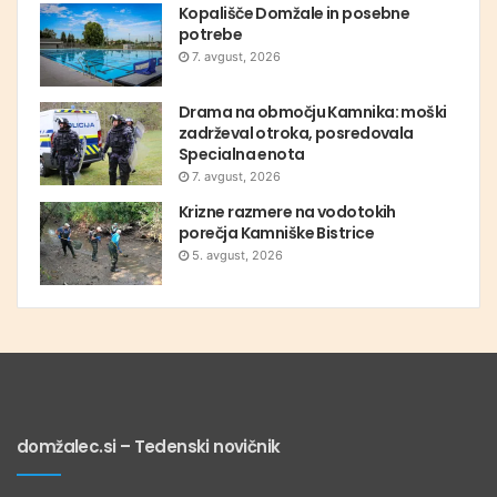
Kopališče Domžale in posebne
potrebe
7. avgust, 2026
Drama na območju Kamnika: moški
zadrževal otroka, posredovala
Specialna enota
7. avgust, 2026
Krizne razmere na vodotokih
porečja Kamniške Bistrice
5. avgust, 2026
domžalec.si – Tedenski novičnik